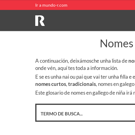
Ir a mundo-r.com
Nomes 
A continuación, deixámosche unha lista de
no
onde vén, aquí tes toda a información.
E se es unha nai ou pai que vai ter unha filla
nomes curtos
,
tradicionais
, nomes en galego
Este glosario de nomes en gallego de niña irá