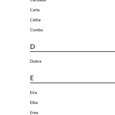
Carla
Celtia
Comba
D
Dubra
E
Eira
Elba
Erea