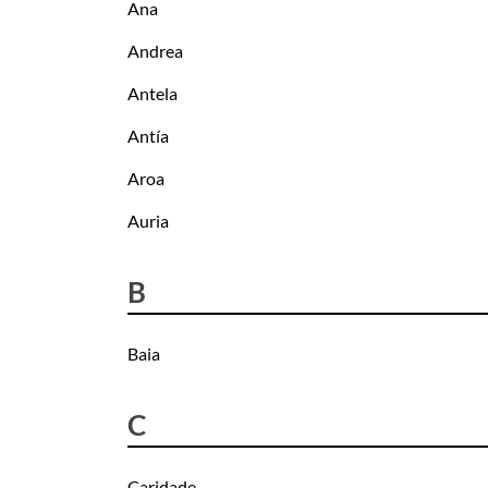
Ana
Andrea
Antela
Antía
Aroa
Auria
B
Baia
C
Caridade