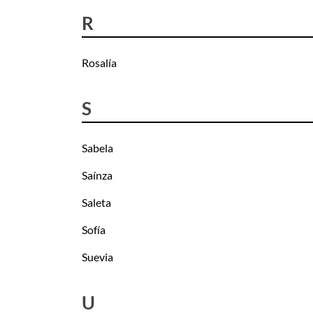
R
Rosalía
S
Sabela
Saínza
Saleta
Sofía
Suevia
U