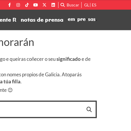
Buscar
GL
ES
ente R
notas de prensa
morarán
ego e queiras coñecer o seu
significado
e de
a con nomes propios de Galicia. Atoparás
 túa filla
.
ante 😊