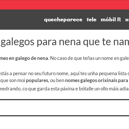
quecheparece
tele
móbil R
x
galegos para nena que te na
mes en galego de nena
. No caso de que teñas un nome en gal
 e estás a pensar no seu futuro nome, aquí tes unha pequena list
 que son moi
populares
, ou ben
nomes galegos orixinais para a
 medrando, co que garda esta páxina e bótalle un ollo máis adi