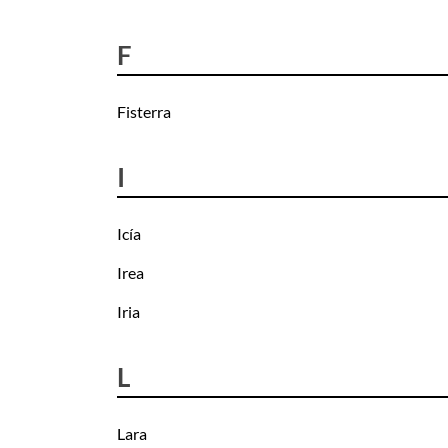
F
Fisterra
I
Icía
Irea
Iria
L
Lara