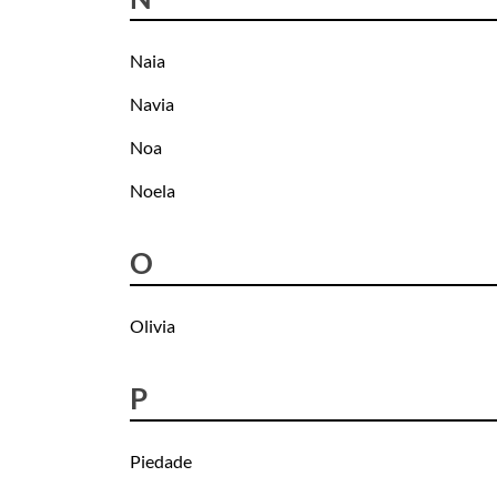
Naia
Navia
Noa
Noela
O
Olivia
P
Piedade