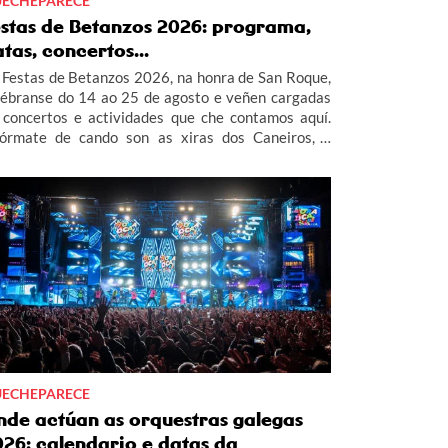
ECHEPARECE
estas de Betanzos 2026: programa,
tas, concertos...
 Festas de Betanzos 2026, na honra de San Roque,
lébranse do 14 ao 25 de agosto e veñen cargadas
 concertos e actividades que che contamos aquí.
fórmate de cando son as xiras dos Caneiros, o
obo de Betanzos... no completo programa das
stas de Betanzos 2026.
ECHEPARECE
nde actúan as orquestras galegas
026: calendario e datas da