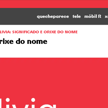
quecheparece
tele
móbil R
x
LIVIA: SIGNIFICADO E ORIXE DO NOME
 orixe do nome