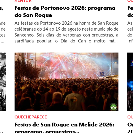
XENTE R
QU
a,
Festas de Portonovo 2026: programa
F
do San Roque
da
ade
As festas de Portonovo 2026 na honra de San Roque
As
 de
celébranse do 14 ao 19 de agosto neste municipio de
ce
tes
Sanxenxo. Seis días de verbenas con orquestras, a
de
 dá
sardiñada popular, o Día do Can e moito máis.
In
 en
Contámosche todo o programa das festas de
Gl
e a
Portonovo 2026.
Fe
 un
í o
QUECHEPARECE
QU
Festas de San Roque en Melide 2026:
O
s…
programa, orquestras...
2