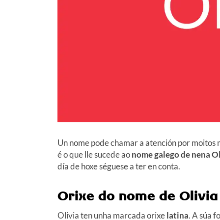
Un nome pode chamar a atención por moitos mot
é o que lle sucede ao
nome galego de nena Ol
día de hoxe séguese a ter en conta.
Orixe do nome de Olivia
Olivia ten unha marcada orixe
latina
. A súa f