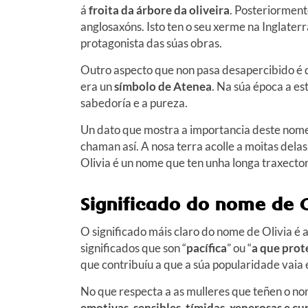
á
froita da árbore da oliveira
. Posteriorment
anglosaxóns. Isto ten o seu xerme na Inglater
protagonista das súas obras.
Outro aspecto que non pasa desapercibido é que
era un
símbolo de Atenea
. Na súa época a es
sabedoría e a pureza.
Un dato que mostra a importancia deste nom
chaman así. A nosa terra acolle a moitas dela
Olivia é un nome que ten unha longa traxector
Significado do nome de O
O significado máis claro do nome de Olivia é 
significados que son “
pacífica
” ou “
a que prot
que contribuíu a que a súa popularidade vaia
No que respecta a as mulleres que teñen o nom
emotivas, sensibles, tímidas, xenerosas e c