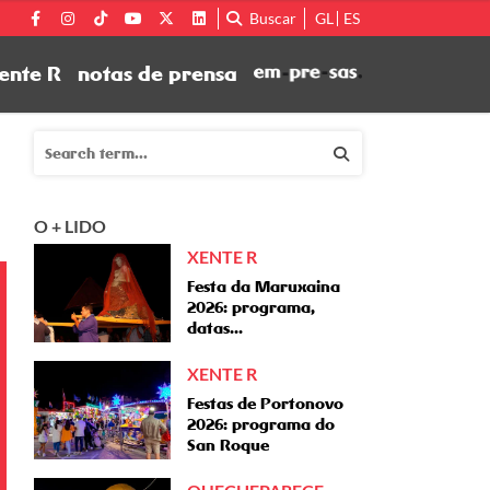
Buscar
GL
ES
ente R
notas de prensa
O + LIDO
XENTE R
Festa da Maruxaina
2026: programa,
datas...
XENTE R
Festas de Portonovo
2026: programa do
San Roque