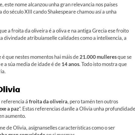
e, este nome alcanzou unha gran relevancia nos países
ra do século XIII cando Shakespeare chamou así a unha
 a froita da oliveira é a oliva e na antiga Grecia ese froito
ta divindade atribuíanselle calidades como a intelixencia, a
e é que nestes momentos hai máis de
21.000 mulleres
que se
s e a súa media de idade é de
14 anos
. Todo isto mostra que
ia.
livia
a referencia á
froita da oliveira
, pero tamén ten outros
exe a paz
”. Estas referencias danlle a Olivia unha profundidad
 en aumento.
e de Olivia, asígnanselles características como o ser
unha gran seguridade
en si mesmas.