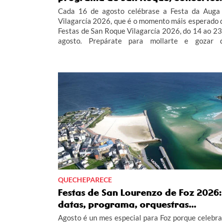
Cada 16 de agosto celébrase a Festa da Auga
Vilagarcía 2026, que é o momento máis esperado 
Festas de San Roque Vilagarcía 2026, do 14 ao 23
agosto. Prepárate para mollarte e gozar 
concertos, de San Roquiño, do Combate Naval,
Desfile de Carrozas e moito máis. Infórmate aquí
todo o programa da Festa da Auga de Vilagarcía 2
e das Festas de San Roque Vilagarcía 2026.
QUECHEPARECE
Festas de San Lourenzo de Foz 2026:
datas, programa, orquestras...
Agosto é un mes especial para Foz porque celebra