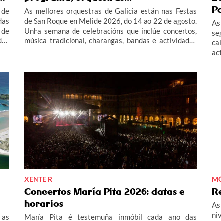
P
 de
As mellores orquestras de Galicia están nas Festas
das
de San Roque en Melide 2026, do 14 ao 22 de agosto.
As
 de
Unha semana de celebracións que inclúe concertos,
se
dos
música tradicional, charangas, bandas e actividades
ca
 do
infantís. Contámosche todas as actividades do
ac
 de
programa das festas de San Roque en Melide 2026
as
026
este verán.
Pa
XENTE R
MÓ
Concertos María Pita 2026: datas e
R
horarios
As
ni
 as
María Pita é testemuña inmóbil cada ano das