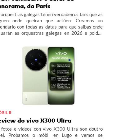
anorama, da París
 orquestras galegas teñen verdadeiros fans que as
guen onde queiran que actúen. Creamos un
lendario con todas as datas para que saibas onde
tuarán as orquestras galegas en 2026 e poidas
istir a todas as verbenas da Orquestra Panorama,
rís de Noia, Combo Dominicano e Los Satélites.
BIL R
eview do vivo X300 Ultra
 fotos e vídeos con vivo X300 Ultra son doutro
vel. Probamos o móbil en Lugo e vemos se