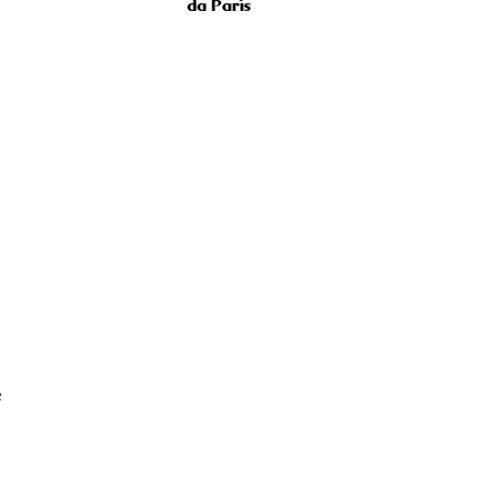
da París
e