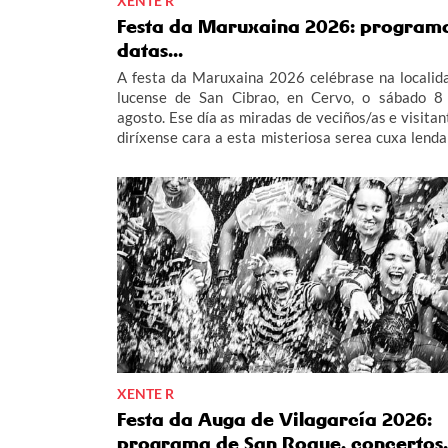
XENTE R
Festa da Maruxaina 2026: program
datas...
A festa da Maruxaina 2026 celébrase na localid
lucense de San Cibrao, en Cervo, o sábado 8
agosto. Ese día as miradas de veciños/as e visitan
diríxense cara a esta misteriosa serea cuxa lenda
pé a unha das festas máis singulares do verán
Galicia. Contámosche máis sobre esta tradición 
súa axenda de actividades, con fogos, queimada e
multitudinario "Gran Xuízo Popular". Consulta aqu
programa da festa da Maruxaina 2026.
XENTE R
Festa da Auga de Vilagarcía 2026:
programa de San Roque, concerto