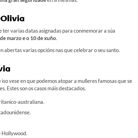
Olivia
e ter varias datas asignadas para conmemorar a súa
5 de marzo e o 10 de xuño
.
en abertas varias opcións nas que celebrar o seu santo.
via
 e iso vese en que podemos atopar a mulleres famosas que se
s. Estes son os casos máis destacados.
ritanico-australiana.
stadounidense.
de Hollywood.