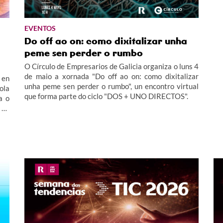
EVENTOS
Do off ao on: como dixitalizar unha
peme sen perder o rumbo
O Círculo de Empresarios de Galicia organiza o luns 4
de maio a xornada "Do off ao on: como dixitalizar
 en
unha peme sen perder o rumbo", un encontro virtual
ola
que forma parte do ciclo "DOS + UNO DIRECTOS".
a o
 en
dos
.