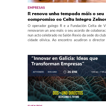
EMPRESAS
R renova unha tempada máis o seu
compromiso co Celta Integra Zelno
O operador galego R e a Fundación Celta de V
renovaron un ano máis o seu acordo de colaborac
nun acto celebrado no Salón Rexio da sede do club
cidade olívica. Ao encontro acudiron o director
Fundación Celta, Germán Arteta, o director de R e
MasOrange en Galicia, Alfredo Ramos e Ru
Martínez, membro do padroado da Fundaci
ademais de membros do equipo e corpo técnico
Celta Integra Zelnova, dando imaxe así ao va
social deste proxecto.