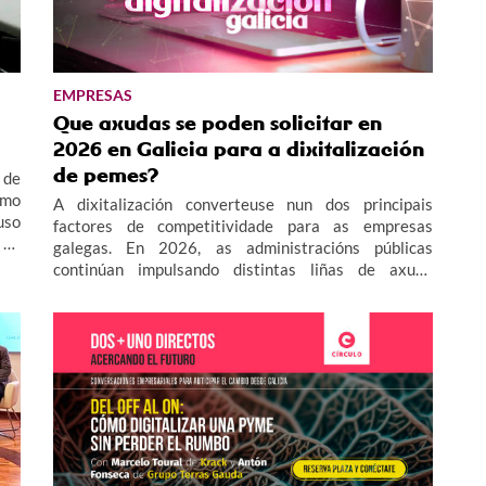
EMPRESAS
Que axudas se poden solicitar en
2026 en Galicia para a dixitalización
de pemes?
 de
omo
A dixitalización converteuse nun dos principais
uso
factores de competitividade para as empresas
galegas. En 2026, as administracións públicas
ono
continúan impulsando distintas liñas de axuda
destinadas a facilitar a adopción de tecnoloxías
dixitais e fomentar a innovación no tecido
empresarial, especialmente no ámbito das pemes.