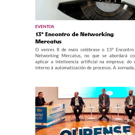
EVENTOS
13º Encontro de Networking
Mercatus
O venres 8 de maio celébrase o 13º Encontro
Networking Mercatus, no que se abordará c
aplicar a intelixencia artificial na empresa: do 
interno á automatización de procesos. A xornada, de
carácter presencial, terá lugar no CIE Políg
Industrial A Granxa do Porriño.