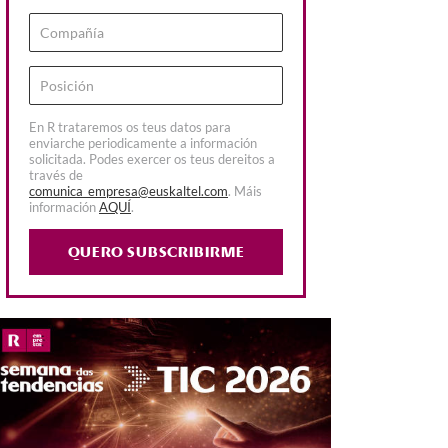
En R trataremos os teus datos para
enviarche periodicamente a información
solicitada. Podes exercer os teus dereitos a
través de
comunica_empresa@euskaltel.com
. Máis
información
AQUÍ
.
QUERO SUBSCRIBIRME