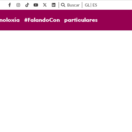
Buscar
GL
ES
noloxía
#FalandoCon
particulares