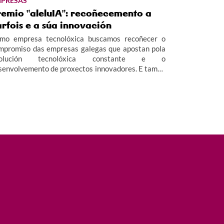
PRESAS
remio "aleluIA": recoñecemento a
rfois e a súa innovación
mo empresa tecnolóxica buscamos recoñecer o
mpromiso das empresas galegas que apostan pola
volución tecnolóxica constante e o
senvolvemento de proxectos innovadores. E tamén
miar a súa fidelidade como clientas. Así xorde o
emio "aleluIA", que nas Xornadas Tecnolóxicas R
24 recibiu Pérez Rumbao e que nas Xornadas
cnolóxicas R 2025 distinguiu a Parfois.