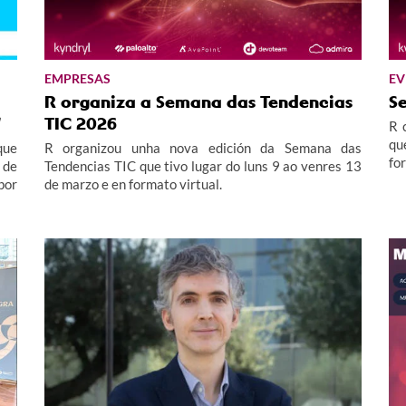
EMPRESAS
EV
R organiza a Semana das Tendencias
S
"
TIC 2026
R 
qu
que
R organizou unha nova edición da Semana das
fo
 de
Tendencias TIC que tivo lugar do luns 9 ao venres 13
por
de marzo e en formato virtual.