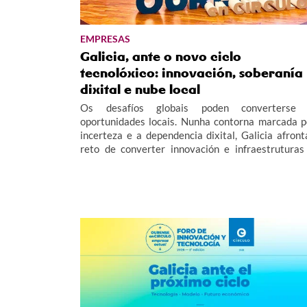
EMPRESAS
Galicia, ante o novo ciclo
tecnolóxico: innovación, soberanía
dixital e nube local
Os desafíos globais poden converterse
oportunidades locais. Nunha contorna marcada p
incerteza e a dependencia dixital, Galicia afront
reto de converter innovación e infraestruturas
vantaxe competitiva, garantindo a soberanía 
datos e facilitando un retorno real do investimento