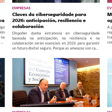
EMPRESAS
EV
Claves da ciberseguridade para
M
va
2026: anticipación, resiliencia e
o
colaboración
igo
A 
ión
re
Dispoñer dunha estratexia en ciberseguridade
 na
tr
baseada na anticipación, na resiliencia e na
 da
co
colaboración serán esenciais en 2026 para garantir
 de
un futuro dixital seguro. Porque as ameazas son cada
bén
vez máis complexas e se combinan con tecnoloxías
ón,
emerxentes e tensións globais.
 do
lor