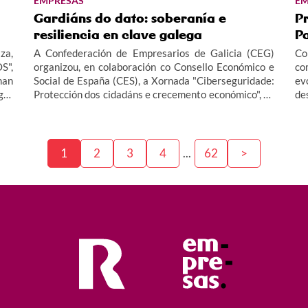
EMPRESAS
EM
Gardiáns do dato: soberanía e
P
resiliencia en clave galega
Pa
za,
A Confederación de Empresarios de Galicia (CEG)
Co
S",
organizou, en colaboración co Consello Económico e
co
man
Social de España (CES), a Xornada "Ciberseguridade:
e
gar
Protección dos cidadáns e crecemento económico", un
de
evento onde participou o Director R e de Masorange
pre
en Galicia, Alfredo Ramos.
pr
20
Te
1
2
3
4
...
62
>