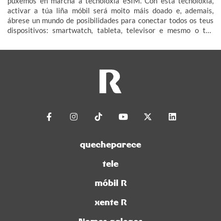
puxemos en marcha a tecnoloxía eSIM. Con esta tecnoloxía,
activar a túa liña móbil será moito máis doado e, ademais,
ábrese un mundo de posibilidades para conectar todos os teus
dispositivos: smartwatch, tableta, televisor e mesmo o teu
coche (IoT – Internet das Cousas).
quecheparece
tele
móbil R
xente R