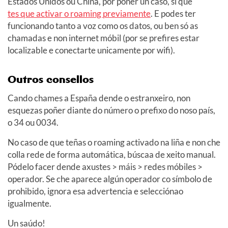
Estados Unidos ou China, por poñer un caso, si que
tes que activar o roaming previamente
. E podes ter
funcionando tanto a voz como os datos, ou ben só as
chamadas e non internet móbil (por se prefires estar
localizable e conectarte unicamente por wifi).
Outros consellos
Cando chames a España dende o estranxeiro, non
esquezas poñer diante do número o prefixo do noso país,
o 34 ou 0034.
No caso de que teñas o roaming activado na liña e non che
colla rede de forma automática, búscaa de xeito manual.
Pódelo facer dende axustes > máis > redes móbiles >
operador. Se che aparece algún operador co símbolo de
prohibido, ignora esa advertencia e selecciónao
igualmente.
Un saúdo!