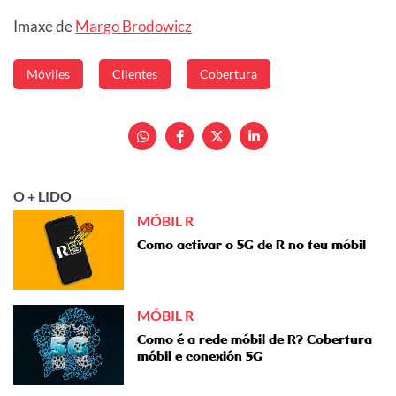
Imaxe de
Margo Brodowicz
Móviles
Clientes
Cobertura
O + LIDO
MÓBIL R
Como activar o 5G de R no teu móbil
MÓBIL R
Como é a rede móbil de R? Cobertura
móbil e conexión 5G