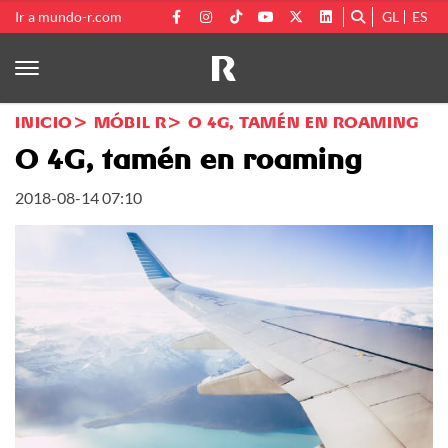
Ir a mundo-r.com
GL
ES
INICIO
MÓBIL R
O 4G, TAMÉN EN ROAMING
O 4G, tamén en roaming
2018-08-14 07:10