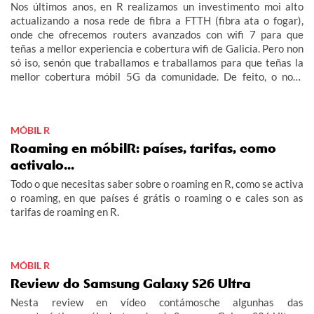
Nos últimos anos, en R realizamos un investimento moi alto
actualizando a nosa rede de fibra a FTTH (fibra ata o fogar),
onde che ofrecemos routers avanzados con wifi 7 para que
teñas a mellor experiencia e cobertura wifi de Galicia. Pero non
só iso, senón que traballamos e traballamos para que teñas la
mellor cobertura móbil 5G da comunidade. De feito, o noso
obxectivo era acabar este 2026 con 5G no 100% do rural
galego habitado e adiantámonos ás nosas previsións.
MÓBIL R
Roaming en móbilR: países, tarifas, como
activalo...
Todo o que necesitas saber sobre o roaming en R, como se activa
o roaming, en que países é grátis o roaming o e cales son as
tarifas de roaming en R.
MÓBIL R
Review do Samsung Galaxy S26 Ultra
Nesta review en vídeo contámosche algunhas das