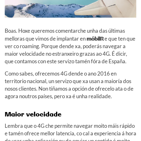
Boas. Hoxe queremos comentarche unha das últimas
melloras que vimos de implantar en
móbilR
e que ten que
ver co roaming. Porque dende xa, poderás navegar a
maior velocidade no estranxeiro grazas ao 4G. É dicir,
que contamos con este servizo tamén fóra de España.
Como sabes, ofrecemos 4G dende o ano 2016 en
territorio nacional, un servizo que xa usan a maioría dos
nosos clientes. Non tiñamos a opción de ofrecelo ata o de
agora noutros países, pero xa é unha realidade.
Maior velocidade
Lembra que o 4G che permite navegar moito máis rápido
e tamén ofrece mellor latencia, co cal a experiencia á hora
de usar unha aplicación ou de enviar un contido é moito