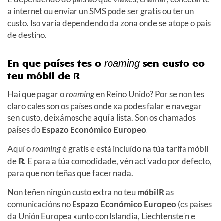
a internet ou enviar un SMS pode ser gratis ou ter un
custo. Iso varía dependendo da zona onde se atope o país
de destino.
En que países tes o
sen custo co
roaming
teu móbil de R
Hai que pagar o
roaming
en Reino Unido? Por se non tes
claro cales son os países onde xa podes falar e navegar
sen custo, deixámosche aquí a lista. Son os chamados
países do
Espazo Económico Europeo
.
Aquí o
roaming
é gratis e está incluído na túa tarifa móbil
de
R
. E para a túa comodidade, vén activado por defecto,
para que non teñas que facer nada.
Non teñen ningún custo extra no teu
móbilR
as
comunicacións no
Espazo Económico Europeo
(os países
da Unión Europea xunto con Islandia, Liechtenstein e