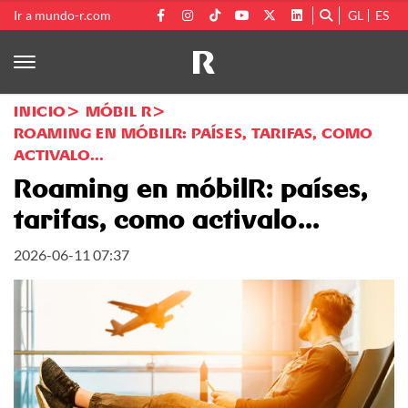
Ir a mundo-r.com
GL
ES
INICIO
MÓBIL R
ROAMING EN MÓBILR: PAÍSES, TARIFAS, COMO
ACTIVALO...
Roaming en móbilR: países,
tarifas, como activalo...
2026-06-11 07:37