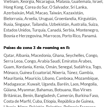
Vietnam, Xeorgia, Nicaragua, Malasia, Guatemala, Israel,
Hong Kong, Corea do Sur, O Salvador, Sri Lanka,
Azerbaixán, Mali, Macao, Taiwán, Kazaxistán,
Bielorrusia, Arxelia, Uruguai, Groenlandia, Kirguistán,
Rusia, Singapur, Tailandia, Uzbekistán, Australia, Suíza,
Estados Unidos, Turquía, Canadá, Serbia, Montenegro,
Bosnia e Herzegovina, Marrocos, Porto Rico, Panamá.
Países da zona 3 de roaming en R:
Qatar, Albania, Macedonia, Ghana, Seychelles, Congo,
Serra Leoa, Congo, Arabia Saudí, Emiratos Árabes,
Guam, Xordania, Kenia, Omán, Senegal, Sudáfrica, Togo,
Mónaco, Guinea Ecuatorial, Nixeria, Túnez, Gambia,
Mauritania, Mauricio, Líbano, Camboxa, Mozambique,
Madagascar, Kuwait, Uganda, Baréin, Laos, Mongolia,
Güiana, Myanmar, Bahamas, Botsuana, Illas Vírxes
Británicas, Benin, Bangladesh, Camerún, Burkina Faso,
Costa de Marfil, Cuba, Etiopía, República de Guinea,
Liberia, Niger, Pakistán, Palestina, Polinesia Francesa,