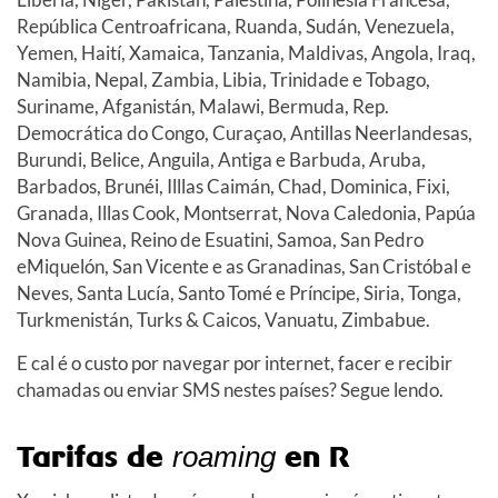
República Centroafricana, Ruanda, Sudán, Venezuela,
Yemen, Haití, Xamaica, Tanzania, Maldivas, Angola, Iraq,
Namibia, Nepal, Zambia, Libia, Trinidade e Tobago,
Suriname, Afganistán, Malawi, Bermuda, Rep.
Democrática do Congo, Curaçao, Antillas Neerlandesas,
Burundi, Belice, Anguila, Antiga e Barbuda, Aruba,
Barbados, Brunéi, Illlas Caimán, Chad, Dominica, Fixi,
Granada, Illas Cook, Montserrat, Nova Caledonia, Papúa
Nova Guinea, Reino de Esuatini, Samoa, San Pedro
eMiquelón, San Vicente e as Granadinas, San Cristóbal e
Neves, Santa Lucía, Santo Tomé e Príncipe, Siria, Tonga,
Turkmenistán, Turks & Caicos, Vanuatu, Zimbabue.
E cal é o custo por navegar por internet, facer e recibir
chamadas ou enviar SMS nestes países? Segue lendo.
Tarifas de
en R
roaming