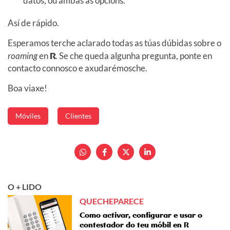
datos, ou ambas as opcións.
Así de rápido.
Esperamos terche aclarado todas as túas dúbidas sobre o
roaming
en
R
. Se che queda algunha pregunta, ponte en
contacto connosco e axudarémosche.
Boa viaxe!
Móviles
Clientes
O + LIDO
QUECHEPARECE
Como activar, configurar e usar o
contestador do teu móbil en R