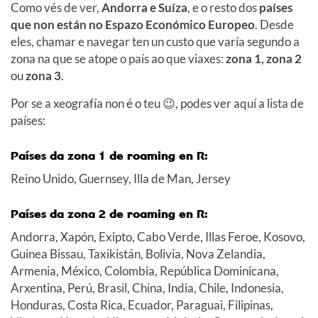
Como vés de ver,
Andorra e Suíza
, e o resto dos
países
que non están no Espazo Económico Europeo
. Desde
eles, chamar e navegar ten un custo que varía segundo a
zona na que se atope o país ao que viaxes:
zona 1, zona 2
ou
zona 3
.
Por se a xeografía non é o teu 😉, podes ver aquí a lista de
países:
Países da zona 1 de roaming en R:
Reino Unido, Guernsey, Illa de Man, Jersey
Países da zona 2 de roaming en R:
Andorra, Xapón, Exipto, Cabo Verde, Illas Feroe, Kosovo,
Guinea Bissau, Taxikistán, Bolivia, Nova Zelandia,
Armenia, México, Colombia, República Dominicana,
Arxentina, Perú, Brasil, China, India, Chile, Indonesia,
Honduras, Costa Rica, Ecuador, Paraguai, Filipinas,