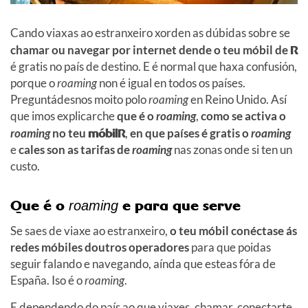
Cando viaxas ao estranxeiro xorden as dúbidas sobre se
chamar ou navegar por internet dende o teu móbil de
R
é gratis no país de destino. E é normal que haxa confusión,
porque o
roaming
non é igual en todos os países.
Preguntádesnos moito polo
roaming
en Reino Unido. Así
que imos explicarche
que é o
roaming
,
como se activa o
roaming
no teu
móbilR
,
en que países é gratis o
roaming
e
cales son as tarifas de
roaming
nas zonas onde si ten un
custo.
Que é o
e para que serve
roaming
Se saes de viaxe ao estranxeiro,
o teu móbil conéctase ás
redes móbiles doutros operadores
para que poidas
seguir falando e navegando, aínda que esteas fóra de
España. Iso é o
roaming
.
E dependendo do país ao que viaxes, chamar, conectarte