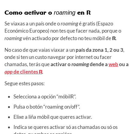
Como activar o
en R
roaming
Se viaxas a un país onde o
roaming
é gratis (Espazo
Económico Europeo) non tes que facer nada, porque o
roaming
vén activado por defecto no teu móbil de
R
.
No caso de que vaias viaxar a un
país da zona 1, 2 ou 3
,
onde si ten un custo navegar por internet ou facer
chamadas, terás que
activar o
roaming
dende a
web
ou a
app
de clientes
R
.
Segue estes pasos:
Selecciona a opción “móbilR”.
Pulsa o botón “roaming on/off”.
Elixe a liña móbil que queres activar.
Indica se queres activar só as chamadas ou só os