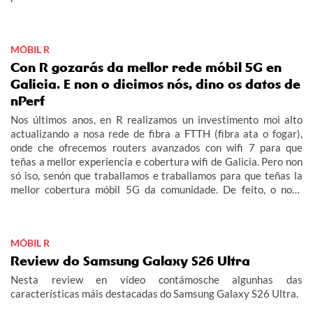
MÓBIL R
Con R gozarás da mellor rede móbil 5G en
Galicia. E non o dicimos nós, dino os datos de
nPerf
Nos últimos anos, en R realizamos un investimento moi alto
actualizando a nosa rede de fibra a FTTH (fibra ata o fogar),
onde che ofrecemos routers avanzados con wifi 7 para que
teñas a mellor experiencia e cobertura wifi de Galicia. Pero non
só iso, senón que traballamos e traballamos para que teñas la
mellor cobertura móbil 5G da comunidade. De feito, o noso
obxectivo era acabar este 2026 con 5G no 100% do rural
galego habitado e adiantámonos ás nosas previsións.
MÓBIL R
Review do Samsung Galaxy S26 Ultra
Nesta review en vídeo contámosche algunhas das
características máis destacadas do Samsung Galaxy S26 Ultra.