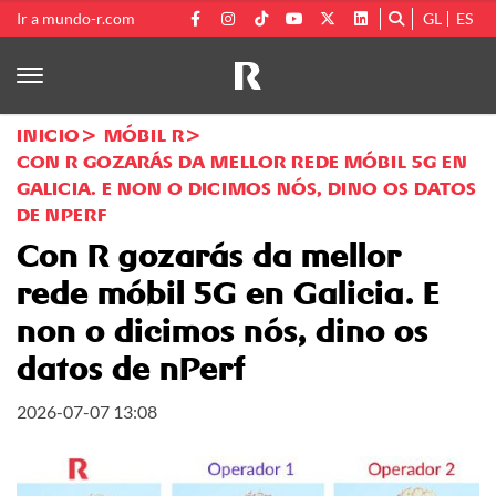
Ir a mundo-r.com
GL
ES
INICIO
MÓBIL R
CON R GOZARÁS DA MELLOR REDE MÓBIL 5G EN
GALICIA. E NON O DICIMOS NÓS, DINO OS DATOS
DE NPERF
Con R gozarás da mellor
rede móbil 5G en Galicia. E
non o dicimos nós, dino os
datos de nPerf
2026-07-07 13:08