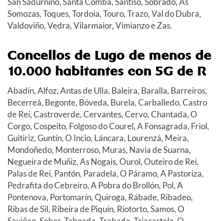
San Sadurniño, Santa Comba, Santiso, Sobrado, As
Somozas, Toques, Tordoia, Touro, Trazo, Val do Dubra,
Valdoviño, Vedra, Vilarmaior, Vimianzo e Zas.
Concellos de Lugo de menos de
10.000 habitantes con 5G de R
Abadín, Alfoz, Antas de Ulla, Baleira, Baralla, Barreiros,
Becerreá, Begonte, Bóveda, Burela, Carballedo, Castro
de Rei, Castroverde, Cervantes, Cervo, Chantada, O
Corgo, Cospeito, Folgoso do Courel, A Fonsagrada, Friol,
Guitiriz, Guntín, O Incio, Láncara, Lourenzá, Meira,
Mondoñedo, Monterroso, Muras, Navia de Suarna,
Negueira de Muñiz, As Nogais, Ourol, Outeiro de Rei,
Palas de Rei, Pantón, Paradela, O Páramo, A Pastoriza,
Pedrafita do Cebreiro, A Pobra do Brollón, Pol, A
Pontenova, Portomarín, Quiroga, Rábade, Ribadeo,
Ribas de Sil, Ribeira de Piquín, Riotorto, Samos, O
Saviñao, Sober, Taboada, Trabada, Triacastela, O