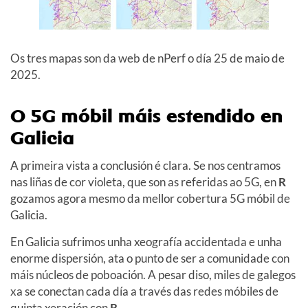
Os tres mapas son da web de nPerf o día 25 de maio de
2025.
O 5G móbil máis estendido en
Galicia
A primeira vista a conclusión é clara. Se nos centramos
nas liñas de cor violeta, que son as referidas ao 5G, en
R
gozamos agora mesmo da mellor cobertura 5G móbil de
Galicia.
En Galicia sufrimos unha xeografía accidentada e unha
enorme dispersión, ata o punto de ser a comunidade con
máis núcleos de poboación. A pesar diso, miles de galegos
xa se conectan cada día a través das redes móbiles de
quinta xeración con
R
.