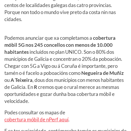
centos de localidades galegas das catro provincias.
Porque non todo o mundo vive preto da costa nin nas
cidades.
Podemos anunciar que xa completamos a
cobertura
móbil 5G nos 245 concellos con menos de 10.000
habitantes
incluídos no plan UNICO. Son o 80% dos
municipios de Galicia e concentran o 20% da poboación.
Chegar con 5G a Vigo ou á Coruña é importante, pero
tamén o é facelo a poboacións como
Negueira de Muñiz
ou
A Teixeira
, dous dos municipios con menos habitantes
de Galicia. En
R
cremos que o rural merece as mesmas
oportunidades e gozar dunha boa cobertura móbil e
velocidade.
Podes consultar os mapas de
cobertura móbil de nPerf aquí
.
E se tes curiosidade, contámosche tamén os municipios de