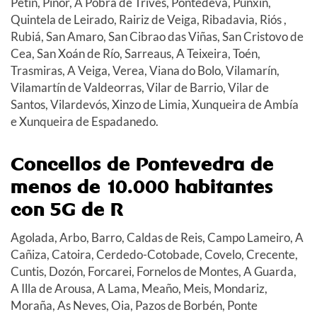
Petín, Piñor, A Pobra de Trives, Pontedeva, Punxín,
Quintela de Leirado, Rairiz de Veiga, Ribadavia, Riós ,
Rubiá, San Amaro, San Cibrao das Viñas, San Cristovo de
Cea, San Xoán de Río, Sarreaus, A Teixeira, Toén,
Trasmiras, A Veiga, Verea, Viana do Bolo, Vilamarín,
Vilamartín de Valdeorras, Vilar de Barrio, Vilar de
Santos, Vilardevós, Xinzo de Limia, Xunqueira de Ambía
e Xunqueira de Espadanedo.
Concellos de Pontevedra de
menos de 10.000 habitantes
con 5G de R
Agolada, Arbo, Barro, Caldas de Reis, Campo Lameiro, A
Cañiza, Catoira, Cerdedo-Cotobade, Covelo, Crecente,
Cuntis, Dozón, Forcarei, Fornelos de Montes, A Guarda,
A Illa de Arousa, A Lama, Meaño, Meis, Mondariz,
Moraña, As Neves, Oia, Pazos de Borbén, Ponte