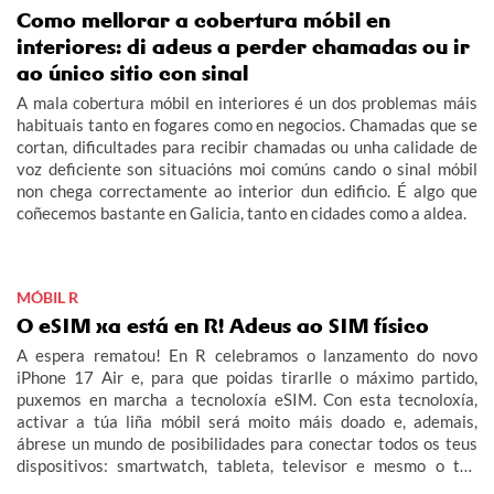
Como mellorar a cobertura móbil en
interiores: di adeus a perder chamadas ou ir
ao único sitio con sinal
A mala cobertura móbil en interiores é un dos problemas máis
habituais tanto en fogares como en negocios. Chamadas que se
cortan, dificultades para recibir chamadas ou unha calidade de
voz deficiente son situacións moi comúns cando o sinal móbil
non chega correctamente ao interior dun edificio. É algo que
coñecemos bastante en Galicia, tanto en cidades como a aldea.
MÓBIL R
O eSIM xa está en R! Adeus ao SIM físico
A espera rematou! En R celebramos o lanzamento do novo
iPhone 17 Air e, para que poidas tirarlle o máximo partido,
puxemos en marcha a tecnoloxía eSIM. Con esta tecnoloxía,
activar a túa liña móbil será moito máis doado e, ademais,
ábrese un mundo de posibilidades para conectar todos os teus
dispositivos: smartwatch, tableta, televisor e mesmo o teu
coche (IoT – Internet das Cousas).