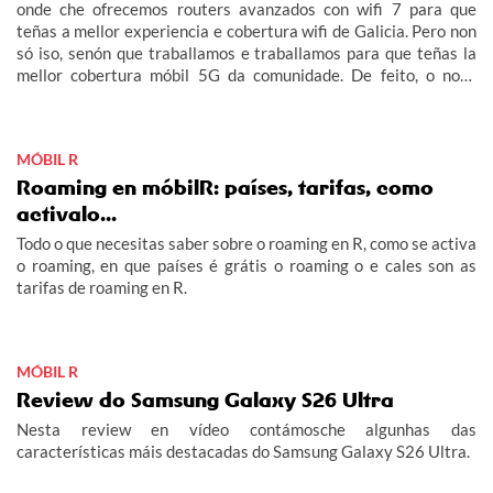
onde che ofrecemos routers avanzados con wifi 7 para que
teñas a mellor experiencia e cobertura wifi de Galicia. Pero non
só iso, senón que traballamos e traballamos para que teñas la
mellor cobertura móbil 5G da comunidade. De feito, o noso
obxectivo era acabar este 2026 con 5G no 100% do rural
galego habitado e adiantámonos ás nosas previsións.
MÓBIL R
Roaming en móbilR: países, tarifas, como
activalo...
Todo o que necesitas saber sobre o roaming en R, como se activa
o roaming, en que países é grátis o roaming o e cales son as
tarifas de roaming en R.
MÓBIL R
Review do Samsung Galaxy S26 Ultra
Nesta review en vídeo contámosche algunhas das
características máis destacadas do Samsung Galaxy S26 Ultra.