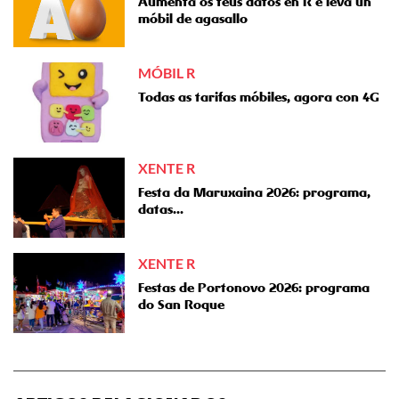
Aumenta os teus datos en R e leva un
móbil de agasallo
MÓBIL R
Todas as tarifas móbiles, agora con 4G
XENTE R
Festa da Maruxaina 2026: programa,
datas...
XENTE R
Festas de Portonovo 2026: programa
do San Roque