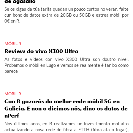
de agasallo
Se os xigas da túa tarifa quedan un pouco curtos no verán, faite
cun bono de datos extra de 20GB ou 50GB e estrea móbil por
0€ en R.
MÓBIL R
Review do vivo X300 Ultra
As fotos e vídeos con vivo X300 Ultra son doutro nivel.
Probamos o móbil en Lugo e vemos se realmente é tan bo como
parece
MÓBIL R
Con R gozarás da mellor rede móbil 5G en
Galicia. E non o dicimos nós, dino os datos de
nPerf
Nos últimos anos, en R realizamos un investimento moi alto
actualizando a nosa rede de fibra a FTTH (fibra ata o fogar),