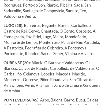
Rodríguez, Porto do Son, Rianxo, Ribeira, Sada, San
Sadurniño, Santiago de Compostela, Santiso, Teo,
Valdoviño e Vedra.
LUGO (28)
: Barreiros, Begonte, Burela, Carballedo,
Castro de Rei, Cervo, Chantada, O Corgo, Cospeito, A
Fonsagrada, Foz, Friol, Lugo, Meira, Mondoñedo,
Monforte de Lemos, Monterroso, Palas de Rei, Paradela,
A Pastoriza, Pedrafita do Cebreiro, A Pontenova,
Portomarín, Ribadeo, Sarria, Sober, Vilalba e Viveiro.
OURENSE (20)
: Allariz, O Barco de Valdeorras, Os
Blancos, Calvos de Randín, Carballeda de Valdeorras, O
Carballiño, Celanova, Lobeira, Maceda, Maside,
Monterrei, Ourense, Piñor, Ribadavia, San Cibrao das
Viñas, Toén, Verín, Vilamarín, Xinzo de Limia e Xunqueira
de Ambía.
PONTEVEDRA (45)
: Arbo, Baiona, Barro, Bueu, Caldas