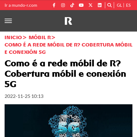
Ir a mundo-r.com
GL
ES
INICIO
MÓBIL R
COMO É A REDE MÓBIL DE R? COBERTURA MÓBIL
E CONEXIÓN 5G
Como é a rede móbil de R?
Cobertura móbil e conexión
5G
2022-11-25 10:13