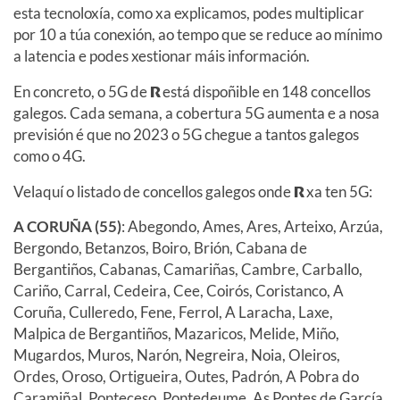
esta tecnoloxía, como xa explicamos, podes multiplicar
por 10 a túa conexión, ao tempo que se reduce ao mínimo
a latencia e podes xestionar máis información.
En concreto, o 5G de
R
está dispoñible en 148 concellos
galegos. Cada semana, a cobertura 5G aumenta e a nosa
previsión é que no 2023 o 5G chegue a tantos galegos
como o 4G.
Velaquí o listado de concellos galegos onde
R
xa ten 5G:
A CORUÑA (55)
: Abegondo, Ames, Ares, Arteixo, Arzúa,
Bergondo, Betanzos, Boiro, Brión, Cabana de
Bergantiños, Cabanas, Camariñas, Cambre, Carballo,
Cariño, Carral, Cedeira, Cee, Coirós, Coristanco, A
Coruña, Culleredo, Fene, Ferrol, A Laracha, Laxe,
Malpica de Bergantiños, Mazaricos, Melide, Miño,
Mugardos, Muros, Narón, Negreira, Noia, Oleiros,
Ordes, Oroso, Ortigueira, Outes, Padrón, A Pobra do
Caramiñal, Ponteceso, Pontedeume, As Pontes de García