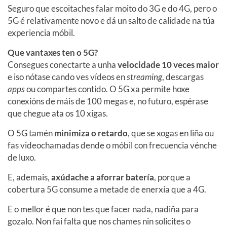
Seguro que escoitaches falar moito do 3G e do 4G, pero o
5G é relativamente novo e dá un salto de calidade na túa
experiencia móbil.
Que vantaxes ten o 5G?
Consegues conectarte a unha
velocidade 10 veces maior
e iso nótase cando ves vídeos en
streaming
, descargas
apps
ou compartes contido. O 5G xa permite hoxe
conexións de máis de 100 megas e, no futuro, espérase
que chegue ata os 10 xigas.
O 5G tamén
minimiza o retardo
, que se xogas en liña ou
fas videochamadas dende o móbil con frecuencia vénche
de luxo.
E, ademais,
axúdache a aforrar batería
, porque a
cobertura 5G consume a metade de enerxía que a 4G.
E o mellor é que non tes que facer nada, nadiña para
gozalo. Non fai falta que nos chames nin solicites o