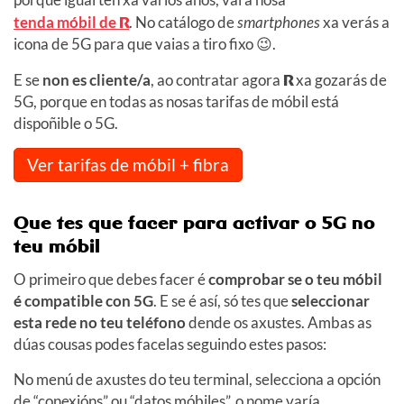
tenda móbil de
R
. No catálogo de
smartphones
xa verás a
icona de 5G para que vaias a tiro fixo 😉.
E se
non es cliente/a
, ao contratar agora
R
xa gozarás de
5G, porque en todas as nosas tarifas de móbil está
dispoñible o 5G.
Ver tarifas de móbil + fibra
Que tes que facer para activar o 5G no
teu móbil
O primeiro que debes facer é
comprobar se o teu móbil
é compatible con 5G
. E se é así, só tes que
seleccionar
esta rede no teu teléfono
dende os axustes. Ambas as
dúas cousas podes facelas seguindo estes pasos:
No menú de axustes do teu terminal, selecciona a opción
de “conexións” ou “datos móbiles”, o nome varía