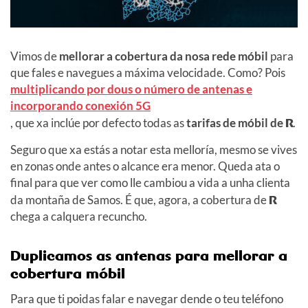
Vimos de
mellorar a cobertura da nosa rede móbil
para
que fales e navegues a máxima velocidade. Como? Pois
multiplicando por dous o número de antenas e
incorporando conexión 5G
, que xa inclúe por defecto todas as
tarifas de móbil de
R
.
Seguro que xa estás a notar esta melloría, mesmo se vives
en zonas onde antes o alcance era menor. Queda ata o
final para que ver como lle cambiou a vida a unha clienta
da montaña de Samos. É que, agora, a cobertura de
R
chega a calquera recuncho.
Duplicamos as antenas para mellorar a
cobertura móbil
Para que ti poidas falar e navegar dende o teu teléfono