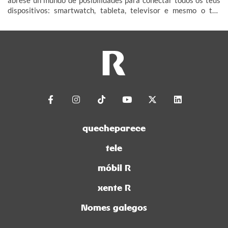
ábrese un mundo de posibilidades para conectar todos os teus
dispositivos: smartwatch, tableta, televisor e mesmo o teu
coche (IoT – Internet das Cousas).
quecheparece
tele
móbil R
xente R
Nomes galegos