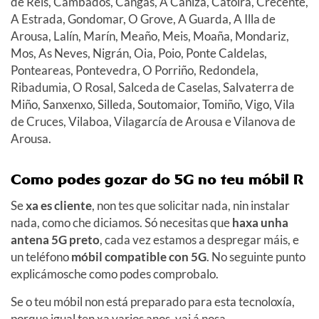
de Reis, Cambados, Cangas, A Cañiza, Catoira, Crecente,
A Estrada, Gondomar, O Grove, A Guarda, A Illa de
Arousa, Lalín, Marín, Meaño, Meis, Moaña, Mondariz,
Mos, As Neves, Nigrán, Oia, Poio, Ponte Caldelas,
Ponteareas, Pontevedra, O Porriño, Redondela,
Ribadumia, O Rosal, Salceda de Caselas, Salvaterra de
Miño, Sanxenxo, Silleda, Soutomaior, Tomiño, Vigo, Vila
de Cruces, Vilaboa, Vilagarcía de Arousa e Vilanova de
Arousa.
Como podes gozar do 5G no teu móbil R
Se
xa es cliente
, non tes que solicitar nada, nin instalar
nada, como che diciamos. Só necesitas que
haxa unha
antena 5G preto
, cada vez estamos a despregar máis, e
un teléfono
móbil compatible con 5G
. No seguinte punto
explicámosche como podes comprobalo.
Se o teu móbil non está preparado para esta tecnoloxía,
porque igual ten xa varios anos, vai á nosa