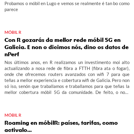
Probamos o móbil en Lugo e vemos se realmente é tan bo como
parece
MÓBIL R
Con R gozarás da mellor rede móbil 5G en
Galicia. E non o dicimos nós, dino os datos de
nPerf
Nos últimos anos, en R realizamos un investimento moi alto
actualizando a nosa rede de fibra a FTTH (fibra ata o fogar),
onde che ofrecemos routers avanzados con wifi 7 para que
teñas a mellor experiencia e cobertura wifi de Galicia. Pero non
só iso, senón que traballamos e traballamos para que teñas la
mellor cobertura móbil 5G da comunidade. De feito, o noso
obxectivo era acabar este 2026 con 5G no 100% do rural
galego habitado e adiantámonos ás nosas previsións.
MÓBIL R
Roaming en móbilR: países, tarifas, como
activalo...