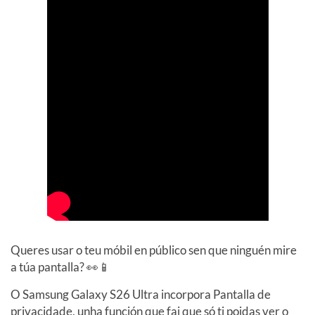
Queres usar o teu móbil en público sen que ninguén mire
a túa pantalla? 👀📱
O Samsung Galaxy S26 Ultra incorpora Pantalla de
privacidade, unha función que fai que só ti poidas ver o