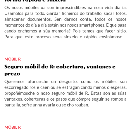
Os nosos móbiles xa son imprescindibles na nosa vida diaria.
Usámolos para todo. Gardar ficheiros do traballo, sacar fotos,
almacenar documentos. Sen darnos conta, todos os nosos
momentos do día a día están nos nosos smartphones. E que pasa
cando enchemos a súa memoria? Pois temos que facer sitio.
Para que este proceso sexa sinxelo e rápido, ensinámosche
como pasar as túas fotos e ficheiros ao teu ordenador.
MÓBIL R
Seguro móbil de R: cobertura, vantaxes e
prezo
Queremos aforrarche un desgusto: como os móbiles son
escorregadoiros e caen ou se estragan cando menos o esperas,
propoñémosche o noso seguro móbil de R. Estas son as súas
vantaxes, coberturas e os pasos que cómpre seguir se rompe a
pantalla, sofre unha avaría ou se cho rouban.
MÓBIL R