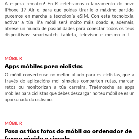
A espera rematou! En R celebramos o lanzamento do novo
iPhone 17 Air e, para que poidas tirarlle o máximo partido,
puxemos en marcha a tecnoloxía eSIM. Con esta tecnoloxía,
activar a túa liña móbil será moito máis doado e, ademais,
ábrese un mundo de posibilidades para conectar todos os teus
dispositivos: smartwatch, tableta, televisor e mesmo o teu
coche (IoT – Internet das Cousas).
MÓBIL R
Apps móbiles para ciclistas
O móbil converteuse no mellor aliado para os ciclistas, que a
través de aplicacións moi sinxelas comparten rutas, marcan
retos ou monitorizan a túa carreira. Traémosche as apps
móbiles para ciclistas que debes descargar no teu móbil se es un
apaixonado do ciclismo.
MÓBIL R
Pasa as túas fotos do móbil ao ordenador de
forma rápida e sinxela