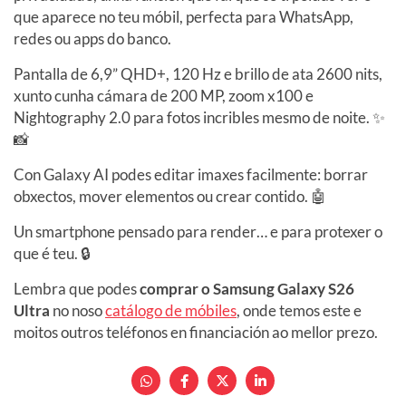
que aparece no teu móbil, perfecta para WhatsApp,
redes ou apps do banco.
Pantalla de 6,9” QHD+, 120 Hz e brillo de ata 2600 nits,
xunto cunha cámara de 200 MP, zoom x100 e
Nightography 2.0 para fotos incribles mesmo de noite. ✨
📸
Con Galaxy AI podes editar imaxes facilmente: borrar
obxectos, mover elementos ou crear contido. 🤖
Un smartphone pensado para render… e para protexer o
que é teu. 🔒
Lembra que podes
comprar o Samsung Galaxy S26
Ultra
no noso
catálogo de móbiles
, onde temos este e
moitos outros teléfonos en financiación ao mellor prezo.