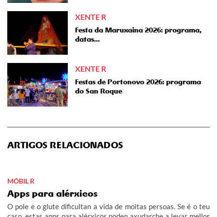
XENTE R
Festa da Maruxaina 2026: programa,
datas...
XENTE R
Festas de Portonovo 2026: programa
do San Roque
ARTIGOS RELACIONADOS
MÓBIL R
Apps para alérxicos
O pole e o glute dificultan a vida de moitas persoas. Se é o teu
caso, estas apps para alérxicos poden axudarche a levar mellor