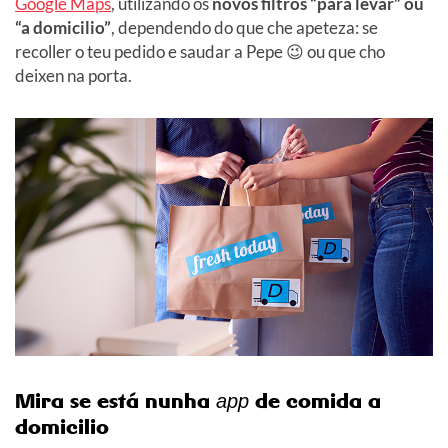
Google Maps
, utilizando os
novos filtros “para levar” ou
“a domicilio”
, dependendo do que che apeteza: se
recoller o teu pedido e saudar a Pepe 😉 ou que cho
deixen na porta.
Mira se está nunha
de comida a
app
domicilio