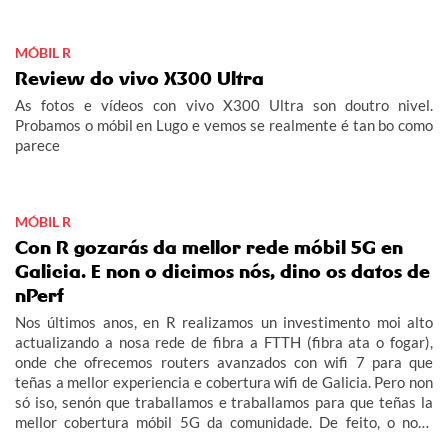
MÓBIL R
Review do vivo X300 Ultra
As fotos e vídeos con vivo X300 Ultra son doutro nivel.
Probamos o móbil en Lugo e vemos se realmente é tan bo como
parece
MÓBIL R
Con R gozarás da mellor rede móbil 5G en
Galicia. E non o dicimos nós, dino os datos de
nPerf
Nos últimos anos, en R realizamos un investimento moi alto
actualizando a nosa rede de fibra a FTTH (fibra ata o fogar),
onde che ofrecemos routers avanzados con wifi 7 para que
teñas a mellor experiencia e cobertura wifi de Galicia. Pero non
só iso, senón que traballamos e traballamos para que teñas la
mellor cobertura móbil 5G da comunidade. De feito, o noso
obxectivo era acabar este 2026 con 5G no 100% do rural