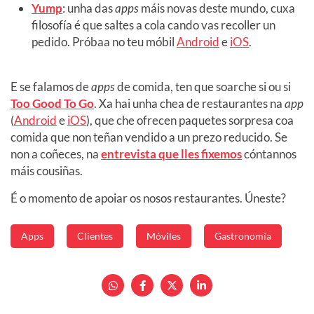
Yump
: unha das
apps
máis novas deste mundo, cuxa
filosofía é que saltes a cola cando vas recoller un
pedido. Próbaa no teu móbil
Android
e
iOS
.
E se falamos de
apps
de comida, ten que soarche si ou si
Too Good To Go
. Xa hai unha chea de restaurantes na
app
(
Android
e
iOS
), que che ofrecen paquetes sorpresa coa
comida que non teñan vendido a un prezo reducido. Se
non a coñeces, na
entrevista que lles fixemos
cóntannos
máis cousiñas.
É o momento de apoiar os nosos restaurantes. Úneste?
Apps
Clientes
Móviles
Gastronomía