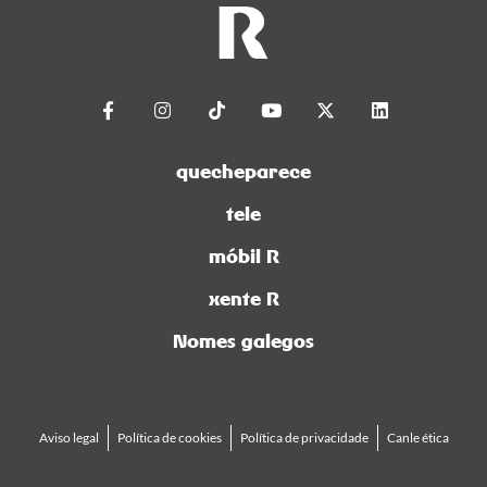
quecheparece
tele
móbil R
xente R
Nomes galegos
Aviso legal
Política de cookies
Política de privacidade
Canle ética