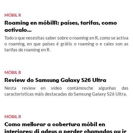
galego habitado e adiantámonos ás nosas previsións.
MÓBIL R
Roaming en móbilR: países, tarifas, como
activalo...
Todo o que necesitas saber sobre o roaming en R, como se activa
o roaming, en que países é grátis o roaming o e cales son as
tarifas de roaming en R.
MÓBIL R
Review do Samsung Galaxy S26 Ultra
Nesta review en vídeo contámosche algunhas das
características máis destacadas do Samsung Galaxy S26 Ultra.
MÓBIL R
Como mellorar a cobertura móbil en
interiores: di adeus a perder chamadas ou ir