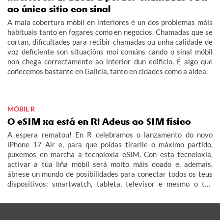
ao único sitio con sinal
A mala cobertura móbil en interiores é un dos problemas máis
habituais tanto en fogares como en negocios. Chamadas que se
cortan, dificultades para recibir chamadas ou unha calidade de
voz deficiente son situacións moi comúns cando o sinal móbil
non chega correctamente ao interior dun edificio. É algo que
coñecemos bastante en Galicia, tanto en cidades como a aldea.
MÓBIL R
O eSIM xa está en R! Adeus ao SIM físico
A espera rematou! En R celebramos o lanzamento do novo
iPhone 17 Air e, para que poidas tirarlle o máximo partido,
puxemos en marcha a tecnoloxía eSIM. Con esta tecnoloxía,
activar a túa liña móbil será moito máis doado e, ademais,
ábrese un mundo de posibilidades para conectar todos os teus
dispositivos: smartwatch, tableta, televisor e mesmo o teu
coche (IoT – Internet das Cousas).