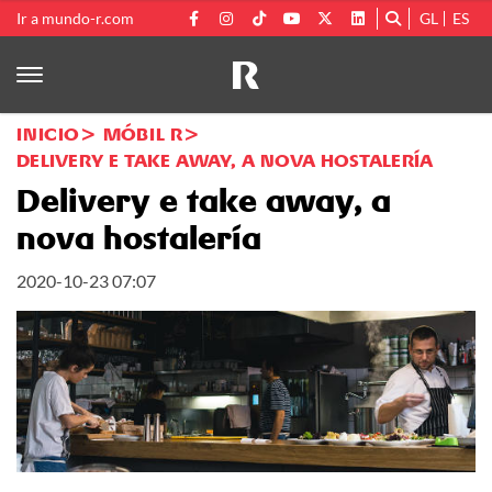
Ir a mundo-r.com
GL
ES
INICIO
MÓBIL R
DELIVERY E TAKE AWAY, A NOVA HOSTALERÍA
Delivery e take away, a
nova hostalería
2020-10-23 07:07