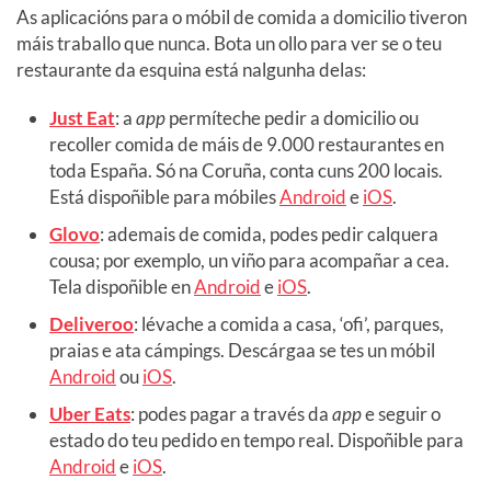
As aplicacións para o móbil de comida a domicilio tiveron
máis traballo que nunca. Bota un ollo para ver se o teu
restaurante da esquina está nalgunha delas:
Just Eat
: a
app
permíteche pedir a domicilio ou
recoller comida de máis de 9.000 restaurantes en
toda España. Só na Coruña, conta cuns 200 locais.
Está dispoñible para móbiles
Android
e
iOS
.
Glovo
: ademais de comida, podes pedir calquera
cousa; por exemplo, un viño para acompañar a cea.
Tela dispoñible en
Android
e
iOS
.
Deliveroo
: lévache a comida a casa, ‘ofi’, parques,
praias e ata cámpings. Descárgaa se tes un móbil
Android
ou
iOS
.
Uber Eats
: podes pagar a través da
app
e seguir o
estado do teu pedido en tempo real. Dispoñible para
Android
e
iOS
.