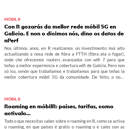
MÓBIL R
Con R gozarás da mellor rede móbil 5G en
Galicia. E non o dicimos nós, dino os datos de
nPerf
Nos últimos anos, en R realizamos un investimento moi alto
actualizando a nosa rede de fibra a FTTH (fibra ata o fogar),
onde che ofrecemos routers avanzados con wifi 7 para que
teñas a mellor experiencia e cobertura wifi de Galicia. Pero non
só iso, senón que traballamos e traballamos para que teñas la
mellor cobertura móbil 5G da comunidade. De feito, o noso
obxectivo era acabar este 2026 con 5G no 100% do rural
galego habitado e adiantámonos ás nosas previsións.
MÓBIL R
Roaming en móbilR: países, tarifas, como
activalo...
Todo o que necesitas saber sobre o roaming en R, como se activa
o roaming, en que países é grátis o roaming o e cales son as