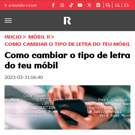
Ir a mundo-r.com
GL
ES
INICIO
MÓBIL R
COMO CAMBIAR O TIPO DE LETRA DO TEU MÓBIL
Como cambiar o tipo de letra
do teu móbil
2023-03-31 06:40