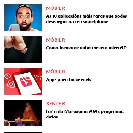
MÓBIL R
As 10 aplicacións máis raras que podes
descargar no teu smartphone
MÓBIL R
Como formatar unha tarxeta microSD
MÓBIL R
Apps para facer reels
XENTE R
Festa da Maruxaina 2026: programa,
datas...