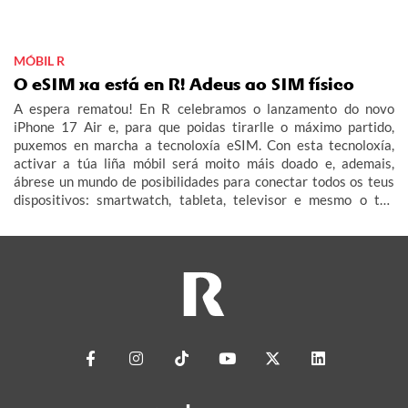
MÓBIL R
O eSIM xa está en R! Adeus ao SIM físico
A espera rematou! En R celebramos o lanzamento do novo
iPhone 17 Air e, para que poidas tirarlle o máximo partido,
puxemos en marcha a tecnoloxía eSIM. Con esta tecnoloxía,
activar a túa liña móbil será moito máis doado e, ademais,
ábrese un mundo de posibilidades para conectar todos os teus
dispositivos: smartwatch, tableta, televisor e mesmo o teu
coche (IoT – Internet das Cousas).