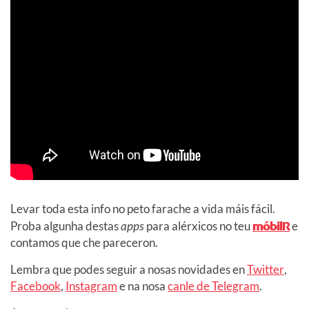
Levar toda esta info no peto farache a vida máis fácil.
Proba algunha destas
apps
para alérxicos no teu
móbilR
e
contamos que che pareceron.
Lembra que podes seguir a nosas novidades en
Twitter
,
Facebook
,
Instagram
e na nosa
canle de Telegram
.