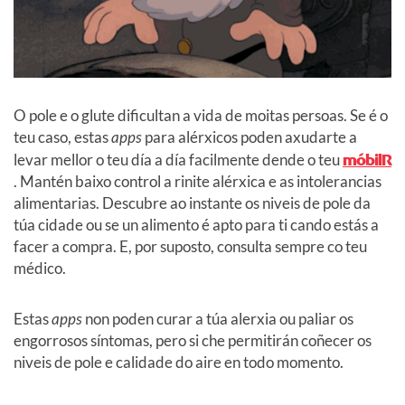
O pole e o glute dificultan a vida de moitas persoas. Se é o
teu caso, estas
apps
para alérxicos poden axudarte a
levar mellor o teu día a día facilmente dende o teu
móbilR
. Mantén baixo control a rinite alérxica e as intolerancias
alimentarias. Descubre ao instante os niveis de pole da
túa cidade ou se un alimento é apto para ti cando estás a
facer a compra. E, por suposto, consulta sempre co teu
médico.
Estas
apps
non poden curar a túa alerxia ou paliar os
engorrosos síntomas, pero si che permitirán coñecer os
niveis de pole e calidade do aire en todo momento.