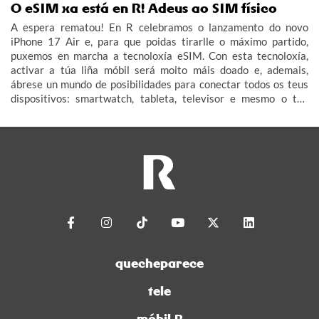
O eSIM xa está en R! Adeus ao SIM físico
A espera rematou! En R celebramos o lanzamento do novo
iPhone 17 Air e, para que poidas tirarlle o máximo partido,
puxemos en marcha a tecnoloxía eSIM. Con esta tecnoloxía,
activar a túa liña móbil será moito máis doado e, ademais,
ábrese un mundo de posibilidades para conectar todos os teus
dispositivos: smartwatch, tableta, televisor e mesmo o teu
coche (IoT – Internet das Cousas).
quecheparece
tele
móbil R