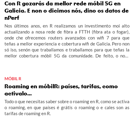
Con R gozarás da mellor rede móbil 5G en
Galicia. E non o dicimos nós, dino os datos de
nPerf
Nos últimos anos, en R realizamos un investimento moi alto
actualizando a nosa rede de fibra a FTTH (fibra ata o fogar),
onde che ofrecemos routers avanzados con wifi 7 para que
teñas a mellor experiencia e cobertura wifi de Galicia. Pero non
só iso, senón que traballamos e traballamos para que teñas la
mellor cobertura móbil 5G da comunidade. De feito, o noso
obxectivo era acabar este 2026 con 5G no 100% do rural
galego habitado e adiantámonos ás nosas previsións.
MÓBIL R
Roaming en móbilR: países, tarifas, como
activalo...
Todo o que necesitas saber sobre o roaming en R, como se activa
o roaming, en que países é grátis o roaming o e cales son as
tarifas de roaming en R.