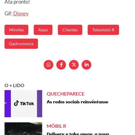
Ata pronto!
Gif:
Disney
Móviles
Apps
Clientes
Televisión R
Gastronomía
O + LIDO
QUECHEPARECE
As redes sociais reinvéntanse
MÓBIL R
Delivery e take away, a nova