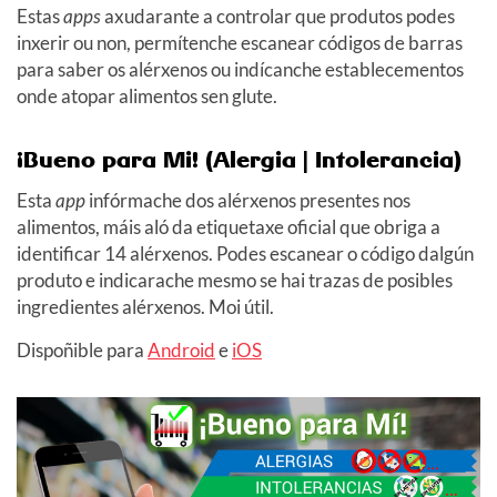
Estas
apps
axudarante a controlar que produtos podes
inxerir ou non, permítenche escanear códigos de barras
para saber os alérxenos ou indícanche establecementos
onde atopar alimentos sen glute.
¡Bueno para Mi! (Alergia | Intolerancia)
Esta
app
infórmache dos alérxenos presentes nos
alimentos, máis aló da etiquetaxe oficial que obriga a
identificar 14 alérxenos. Podes escanear o código dalgún
produto e indicarache mesmo se hai trazas de posibles
ingredientes alérxenos. Moi útil.
Dispoñible para
Android
e
iOS