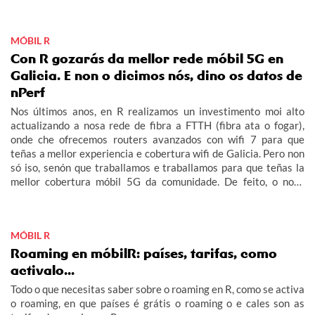
MÓBIL R
Con R gozarás da mellor rede móbil 5G en
Galicia. E non o dicimos nós, dino os datos de
nPerf
Nos últimos anos, en R realizamos un investimento moi alto
actualizando a nosa rede de fibra a FTTH (fibra ata o fogar),
onde che ofrecemos routers avanzados con wifi 7 para que
teñas a mellor experiencia e cobertura wifi de Galicia. Pero non
só iso, senón que traballamos e traballamos para que teñas la
mellor cobertura móbil 5G da comunidade. De feito, o noso
obxectivo era acabar este 2026 con 5G no 100% do rural
galego habitado e adiantámonos ás nosas previsións.
MÓBIL R
Roaming en móbilR: países, tarifas, como
activalo...
Todo o que necesitas saber sobre o roaming en R, como se activa
o roaming, en que países é grátis o roaming o e cales son as