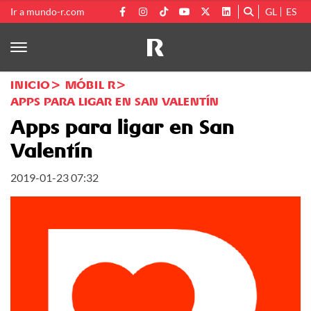
Ir a mundo-r.com
GL
ES
INICIO
MÓBIL R
APPS PARA LIGAR EN SAN VALENTÍN
Apps para ligar en San
Valentín
2019-01-23 07:32