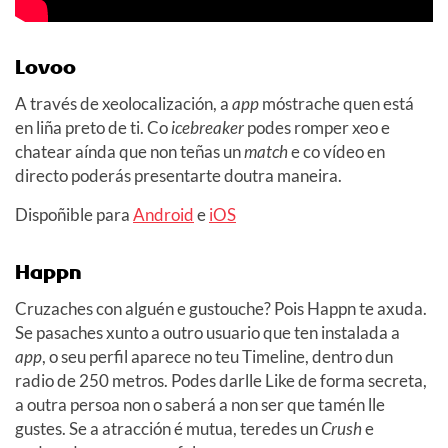
Lovoo
A través de xeolocalización, a
app
móstrache quen está
en liña preto de ti. Co
icebreaker
podes romper xeo e
chatear aínda que non teñas un
match
e co vídeo en
directo poderás presentarte doutra maneira.
Dispoñible para
Android
e
iOS
Happn
Cruzaches con alguén e gustouche? Pois Happn te axuda.
Se pasaches xunto a outro usuario que ten instalada a
app
, o seu perfil aparece no teu Timeline, dentro dun
radio de 250 metros. Podes darlle Like de forma secreta,
a outra persoa non o saberá a non ser que tamén lle
gustes. Se a atracción é mutua, teredes un
Crush
e