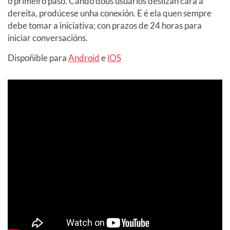
o primeiro paso. Cando dous usuarios deslizan cara á
dereita, prodúcese unha conexión. E é ela quen sempre
debe tomar a iniciativa; con prazos de 24 horas para
iniciar conversacións.
Dispoñible para
Android
e
iOS