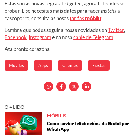
Estas son as novas regras do
ligoteo
, agora ti decides se
probar. E se necesitas máis datos para facer
matchs
a
cascoporro, consulta as nosas
tarifas
móbilR
.
Lembra que podes seguir a nosas novidades en
Twitter
,
Facebook
,
Instagram
e na nosa
canle de Telegram
.
Ata pronto corazóns!
Móviles
Apps
Clientes
Fiestas
O + LIDO
MÓBIL R
Como enviar felicitacións de Nadal por
WhatsApp