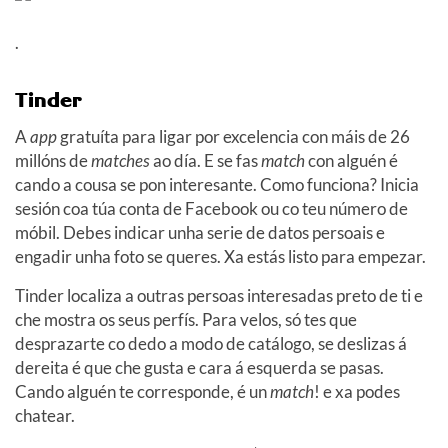
.
Tinder
A
app
gratuíta para ligar por excelencia con máis de 26
millóns de
matches
ao día. E se fas
match
con alguén é
cando a cousa se pon interesante. Como funciona? Inicia
sesión coa túa conta de Facebook ou co teu número de
móbil. Debes indicar unha serie de datos persoais e
engadir unha foto se queres. Xa estás listo para empezar.
Tinder localiza a outras persoas interesadas preto de ti e
che mostra os seus perfís. Para velos, só tes que
desprazarte co dedo a modo de catálogo, se deslizas á
dereita é que che gusta e cara á esquerda se pasas.
Cando alguén te corresponde, é un
match
! e xa podes
chatear.