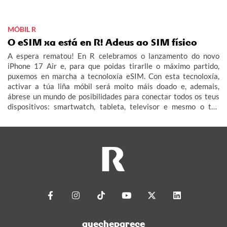
MÓBIL R
O eSIM xa está en R! Adeus ao SIM físico
A espera rematou! En R celebramos o lanzamento do novo
iPhone 17 Air e, para que poidas tirarlle o máximo partido,
puxemos en marcha a tecnoloxía eSIM. Con esta tecnoloxía,
activar a túa liña móbil será moito máis doado e, ademais,
ábrese un mundo de posibilidades para conectar todos os teus
dispositivos: smartwatch, tableta, televisor e mesmo o teu
coche (IoT – Internet das Cousas).
quecheparece