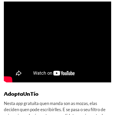
AdoptaUnTío
Nesta
app
gratuíta quen manda son as mozas, elas
deciden quen pode escribirlles. E se pasa o seu filtro de