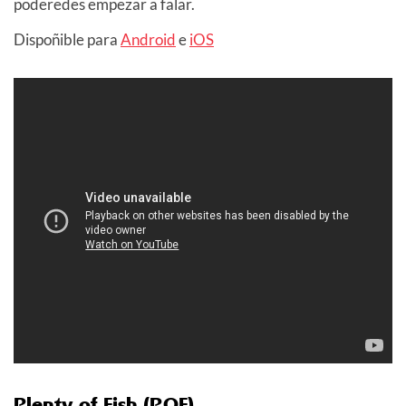
poderedes empezar a falar.
Dispoñible para
Android
e
iOS
Plenty of Fish (POF)