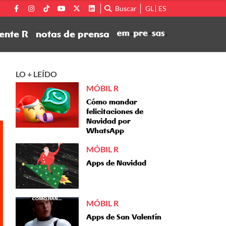
Buscar
GL
ES
ente R
notas de prensa
LO + LEÍDO
MÓBIL R
Cómo mandar
felicitaciones de
Navidad por
WhatsApp
MÓBIL R
Apps de Navidad
MÓBIL R
Apps de San Valentín