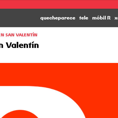
quecheparece
tele
móbil R
x
EN SAN VALENTÍN
n Valentín