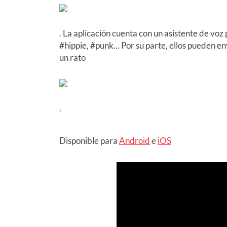
. La aplicación cuenta con un asistente de vo
#hippie, #punk... Por su parte, ellos pueden e
un rato
.
Disponible para
Android
e
iOS