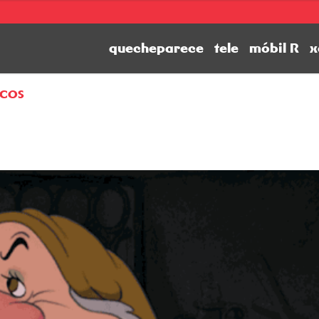
quecheparece
tele
móbil R
x
ICOS