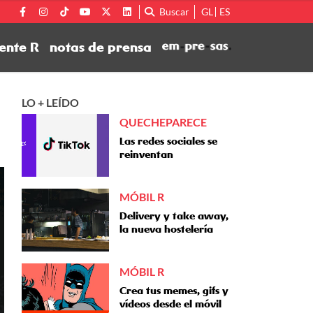
Buscar
GL
ES
ente R
notas de prensa
LO + LEÍDO
QUECHEPARECE
Las redes sociales se
reinventan
MÓBIL R
Delivery y take away,
la nueva hostelería
MÓBIL R
Crea tus memes, gifs y
vídeos desde el móvil