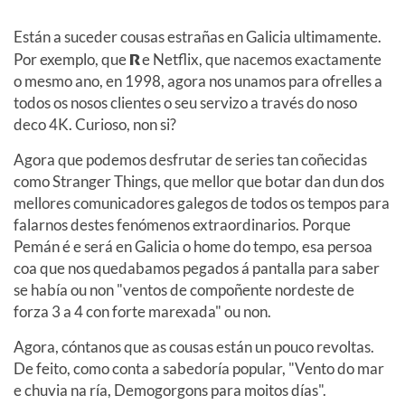
Están a suceder cousas estrañas en Galicia ultimamente.
Por exemplo, que
R
e Netflix, que nacemos exactamente
o mesmo ano, en 1998, agora nos unamos para ofrelles a
todos os nosos clientes o seu servizo a través do noso
deco 4K. Curioso, non si?
Agora que podemos desfrutar de series tan coñecidas
como Stranger Things, que mellor que botar dan dun dos
mellores comunicadores galegos de todos os tempos para
falarnos destes fenómenos extraordinarios. Porque
Pemán é e será en Galicia o home do tempo, esa persoa
coa que nos quedabamos pegados á pantalla para saber
se había ou non "ventos de compoñente nordeste de
forza 3 a 4 con forte marexada" ou non.
Agora, cóntanos que as cousas están un pouco revoltas.
De feito, como conta a sabedoría popular, "Vento do mar
e chuvia na ría, Demogorgons para moitos días".