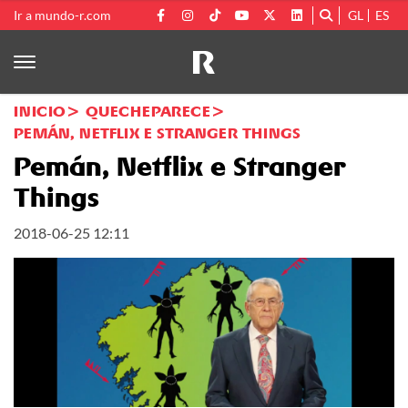
Ir a mundo-r.com
GL
ES
INICIO
QUECHEPARECE
PEMÁN, NETFLIX E STRANGER THINGS
Pemán, Netflix e Stranger
Things
2018-06-25 12:11