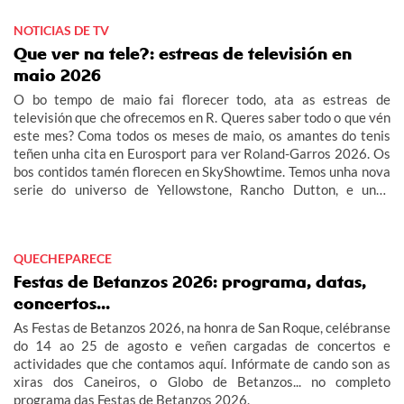
NOTICIAS DE TV
Que ver na tele?: estreas de televisión en
maio 2026
O bo tempo de maio fai florecer todo, ata as estreas de
televisión que che ofrecemos en R. Queres saber todo o que vén
este mes? Coma todos os meses de maio, os amantes do tenis
teñen unha cita en Eurosport para ver Roland-Garros 2026. Os
bos contidos tamén florecen en SkyShowtime. Temos unha nova
serie do universo de Yellowstone, Rancho Dutton, e unha
película chea de acción que non che dará un respiro, The
Running Man. O universo de The Walking Dead continúa a
deleitarnos en AMC coa terceira tempada deThe Walking Dead:
QUECHEPARECE
Daryl Dixon. E en Star Channel, coñeceremos ao ex-convicto
convertido en detective, RJ Decker. E se che gustan os
Festas de Betanzos 2026: programa, datas,
documentais, non perdas Un día en la historia en Canal
concertos...
Historia.n
As Festas de Betanzos 2026, na honra de San Roque, celébranse
do 14 ao 25 de agosto e veñen cargadas de concertos e
actividades que che contamos aquí. Infórmate de cando son as
xiras dos Caneiros, o Globo de Betanzos... no completo
programa das Festas de Betanzos 2026.