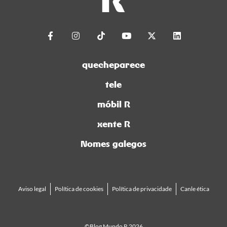
quecheparece
tele
móbil R
xente R
Nomes galegos
Aviso legal
Política de cookies
Política de privacidade
Canle ética
©Blog Mundo R 2026