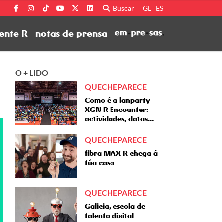
Buscar
GL
ES
ente R
notas de prensa
O + LIDO
QUECHEPARECE
Como é a lanparty
XGN R Encounter:
actividades, datas…
QUECHEPARECE
fibra MAX R chega á
túa casa
QUECHEPARECE
Galicia, escola de
talento dixital