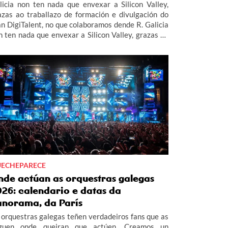
licia non ten nada que envexar a Silicon Valley,
azas ao traballazo de formación e divulgación do
an DigiTalent, no que colaboramos dende R. Galicia
n ten nada que envexar a Silicon Valley, grazas ao
aballazo de formación e divulgación do Plan
giTalent, no que colaboramos dende R.
ECHEPARECE
nde actúan as orquestras galegas
026: calendario e datas da
anorama, da París
 orquestras galegas teñen verdadeiros fans que as
guen onde queiran que actúen. Creamos un