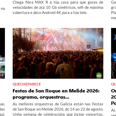
Chega fibra MAX R á túa casa para que goces de
Ga
velocidades de ata 10 Gb simétricos, wifi de máxima
gr
 na
cobertura e deco Android 4K para a túa tele.
Pl
no
tr
Di
QUECHEPARECE
QU
Festas de San Roque en Melide 2026:
O
programa, orquestras...
2
P
ue,
As mellores orquestras de Galicia están nas Festas
das
de San Roque en Melide 2026, do 14 ao 22 de agosto.
As
uí.
Unha semana de celebracións que inclúe concertos,
se