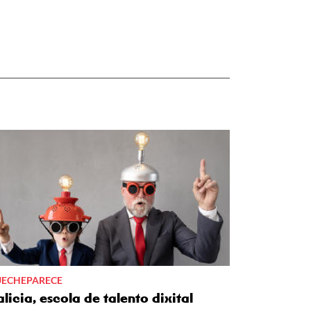
ECHEPARECE
licia, escola de talento dixital