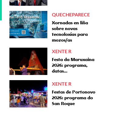
QUECHEPARECE
Xornadas en liña
sobre novas
tecnoloxías para
mozos/as
XENTE R
Festa da Maruxaina
2026: programa,
datas...
XENTE R
Festas de Portonovo
2026: programa do
San Roque