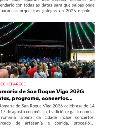
lendario con todas as datas para que saibas onde
tuarán as orquestras galegas en 2026 e poidas
istir a todas as verbenas da Orquestra Panorama,
rís de Noia, Combo Dominicano e Los Satélites.
ECHEPARECE
omaría de San Roque Vigo 2026:
atas, programa, concertos…
Romaría de San Roque Vigo 2026 celébrase do 14
 17 de agosto con música, tradición e gastronomía.
romaría urbana da cidade inclúe concertos,
rcado de artesanía e comida, procesión...