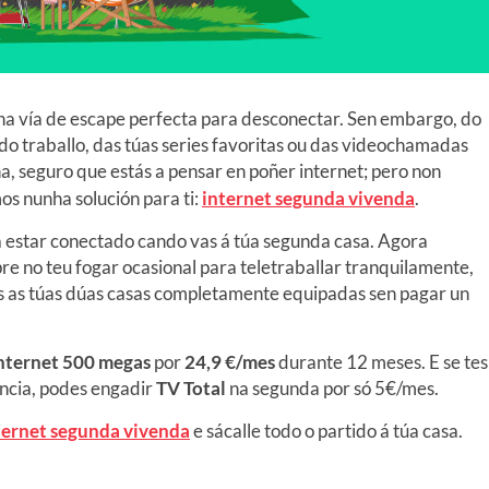
 na vía de escape perfecta para desconectar. Sen embargo, do
do traballo, das túas series favoritas ou das videochamadas
na, seguro que estás a pensar en poñer internet; pero non
s nunha solución para ti:
internet segunda vivenda
.
ra estar conectado cando vas á túa segunda casa. Agora
 no teu fogar ocasional para teletraballar tranquilamente,
ás as túas dúas casas completamente equipadas sen pagar un
nternet 500 megas
por
24,9 €/mes
durante 12 meses. E se tes
encia, podes engadir
TV Total
na segunda por só 5€/mes.
ternet segunda vivenda
e sácalle todo o partido á túa casa.