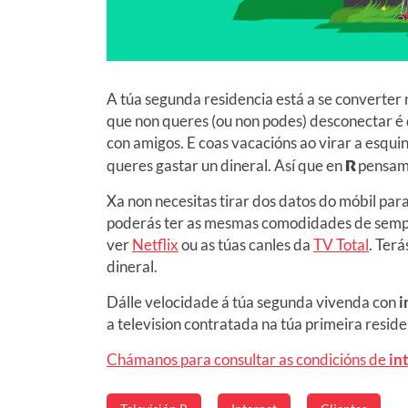
A túa segunda residencia está a se converter
que non queres (ou non podes) desconectar é 
con amigos. E coas vacacións ao virar a esqui
queres gastar un dineral. Así que en
R
pensamo
Xa non necesitas tirar dos datos do móbil pa
poderás ter as mesmas comodidades de sempre
ver
Netflix
ou as túas canles da
TV Total
. Ter
dineral.
Dálle velocidade á túa segunda vivenda con
i
a television contratada na túa primeira resid
Chámanos para consultar as condicións de
in