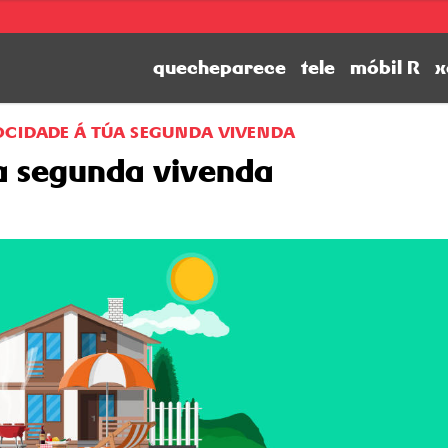
quecheparece
tele
móbil R
x
OCIDADE Á TÚA SEGUNDA VIVENDA
úa segunda vivenda