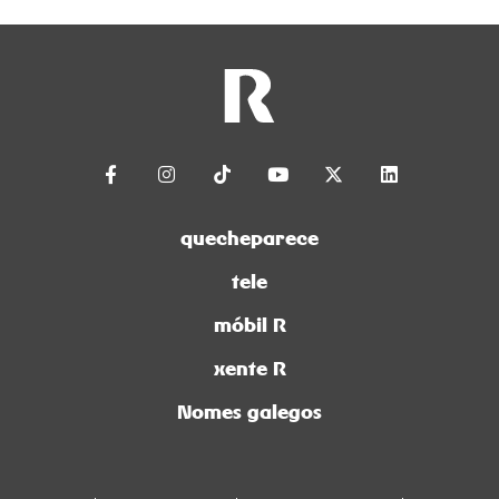
 11
de Castrelos durante os meses de xullo e agosto,
Co
que
cando saen á venda as entradas dos concertos de
Ro
Castrelos 2026, as datas e os horarios para que non
de
te perdas os grandes eventos do verán en Vigo.
quecheparece
tele
móbil R
xente R
Nomes galegos