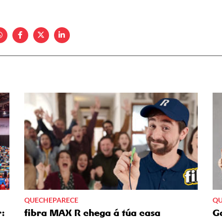
QUECHEPARECE
QU
:
fibra MAX R chega á túa casa
Ga