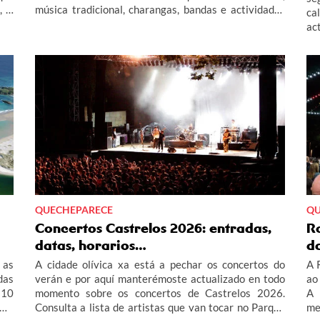
, o
música tradicional, charangas, bandas e actividades
ca
das
infantís. Contámosche todas as actividades do
ac
programa das festas de San Roque en Melide 2026
as
este verán.
Pa
QUECHEPARECE
QU
Concertos Castrelos 2026: entradas,
R
datas, horarios…
d
 as
A cidade olívica xa está a pechar os concertos do
A 
das
verán e por aquí manterémoste actualizado en todo
ao
 10
momento sobre os concertos de Castrelos 2026.
A 
ama
Consulta a lista de artistas que van tocar no Parque
me