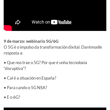
9 de marzo: webinario 5G/6G
O 5G é o impulso da transformación dixital. Darémoslle
resposta a:
• Que nos trae o 5G? Por que é unha tecnoloxía
“disruptiva”?
• Cal é a situación en España?
• Para cando o 5G NSA?
• E o 6G?