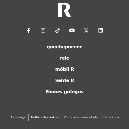
quecheparece
tele
móbil R
xente R
Nomes galegos
Aviso legal
Política de cookies
Política de privacidade
Canle ética