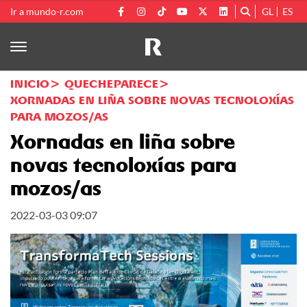
Ir a mundo-r.com
GL
ES
INICIO
QUECHEPARECE
XORNADAS EN LIÑA SOBRE NOVAS TECNOLOXÍAS
PARA MOZOS/AS
Xornadas en liña sobre
novas tecnoloxías para
mozos/as
2022-03-03 09:07