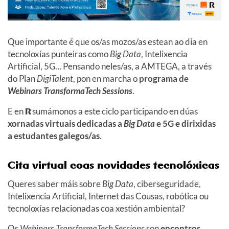
Que importante é que os/as mozos/as estean ao día en
tecnoloxías punteiras como
Big Data
, Intelixencia
Artificial, 5G… Pensando neles/as, a AMTEGA, a través
do Plan
DigiTalent
, pon en marcha o
programa de
Webinars TransformaTech Sessions
.
E en
R
sumámonos a este ciclo participando en dúas
xornadas virtuais dedicadas a
Big Data
e 5G e dirixidas
a estudantes galegos/as
.
Cita virtual coas novidades tecnolóxicas
Queres saber máis sobre
Big Data
, ciberseguridade,
Intelixencia Artificial, Internet das Cousas, robótica ou
tecnoloxías relacionadas coa xestión ambiental?
Os
Webinars TransformaTech Sessions
son
encontros