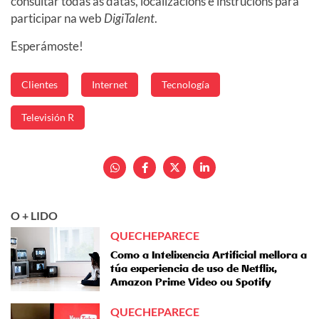
consultar todas as datas, localizacións e instrucións para
participar na web
DigiTalent
.
Esperámoste!
Clientes
Internet
Tecnología
Televisión R
O + LIDO
QUECHEPARECE
Como a Intelixencia Artificial mellora a
túa experiencia de uso de Netflix,
Amazon Prime Video ou Spotify
QUECHEPARECE