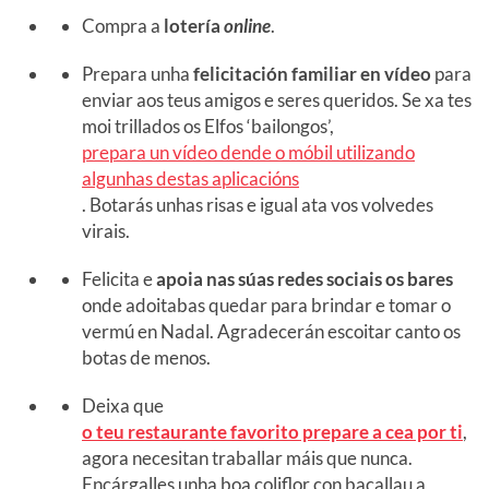
Compra a
lotería
online
.
Prepara unha
felicitación familiar en vídeo
para
enviar aos teus amigos e seres queridos. Se xa tes
moi trillados os Elfos ‘bailongos’,
prepara un vídeo dende o móbil utilizando
algunhas destas aplicacións
. Botarás unhas risas e igual ata vos volvedes
virais.
Felicita e
apoia nas súas redes sociais os bares
onde adoitabas quedar para brindar e tomar o
vermú en Nadal. Agradecerán escoitar canto os
botas de menos.
Deixa que
o teu restaurante favorito prepare a cea por ti
,
agora necesitan traballar máis que nunca.
Encárgalles unha boa coliflor con bacallau a