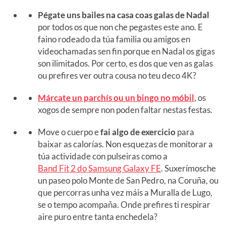
Pégate uns bailes na casa coas galas de Nadal
por todos os que non che pegastes este ano. E
faino rodeado da túa familia ou amigos en
videochamadas sen fin porque en Nadal os gigas
son ilimitados. Por certo, es dos que ven as galas
ou prefires ver outra cousa no teu deco 4K?
Márcate un parchís ou un bingo no móbil
, os
xogos de sempre non poden faltar nestas festas.
Move o cuerpo e
fai algo de exercicio
para
baixar as calorías. Non esquezas de monitorar a
túa actividade con pulseiras como a
Band Fit 2 do Samsung Galaxy FE
. Suxerímosche
un paseo polo Monte de San Pedro, na Coruña, ou
que percorras unha vez máis a Muralla de Lugo,
se o tempo acompaña. Onde prefires ti respirar
aire puro entre tanta enchedela?