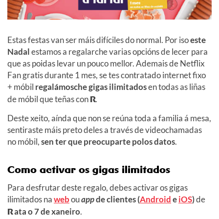
Estas festas van ser máis difíciles do normal. Por iso
este
Nadal
estamos a regalarche varias opcións de lecer para
que as poidas levar un pouco mellor. Ademais de Netflix
Fan gratis durante 1 mes, se tes contratado internet fixo
+ móbil
regalámosche gigas ilimitados
en todas as liñas
de móbil que teñas con
R
.
Deste xeito, aínda que non se reúna toda a familia á mesa,
sentiraste máis preto deles a través de videochamadas
no móbil,
sen ter que preocuparte polos datos
.
Como activar os gigas ilimitados
Para desfrutar deste regalo, debes activar os gigas
ilimitados na
web
ou
app
de clientes (
Android
e
iOS
)
de
R
ata o 7 de xaneiro
.