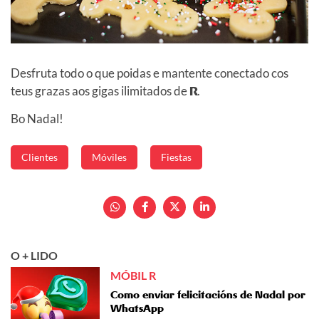
Desfruta todo o que poidas e mantente conectado cos
teus grazas aos gigas ilimitados de
R
.
Bo Nadal!
Clientes
Móviles
Fiestas
O + LIDO
MÓBIL R
Como enviar felicitacións de Nadal por
WhatsApp