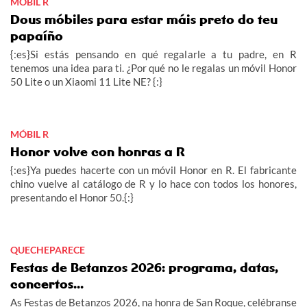
MÓBIL R
Dous móbiles para estar máis preto do teu
papaíño
{:es}Si estás pensando en qué regalarle a tu padre, en R
tenemos una idea para ti. ¿Por qué no le regalas un móvil Honor
50 Lite o un Xiaomi 11 Lite NE? {:}
MÓBIL R
Honor volve con honras a R
{:es}Ya puedes hacerte con un móvil Honor en R. El fabricante
chino vuelve al catálogo de R y lo hace con todos los honores,
presentando el Honor 50.{:}
QUECHEPARECE
Festas de Betanzos 2026: programa, datas,
concertos...
As Festas de Betanzos 2026, na honra de San Roque, celébranse