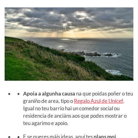
Apoia a algunha causa
na que poidas poñer o teu
graniño de area, tipo o
Regalo Azul de Unicef
.
Igual no teu barrio hai un comedor social ou
residencia de anciáns aos que podes mostrar o
teu agarimo e apoio.
E se queres máis ideas, aquí tes
plans moi