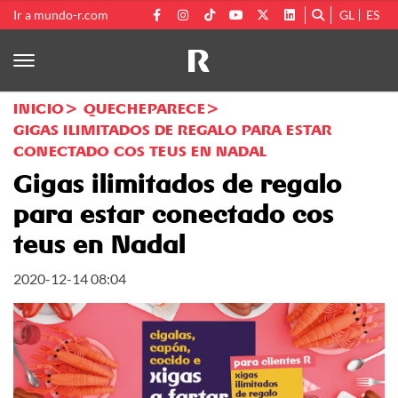
Ir a mundo-r.com
GL
ES
INICIO
QUECHEPARECE
GIGAS ILIMITADOS DE REGALO PARA ESTAR
CONECTADO COS TEUS EN NADAL
Gigas ilimitados de regalo
para estar conectado cos
teus en Nadal
2020-12-14 08:04