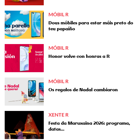
MÓBIL R
Dous móbiles para estar máis preto do
teu papaíño
MÓBIL R
Honor volve con honras a R
MÓBIL R
Os regalos de Nadal cambiaron
XENTE R
Festa da Maruxaina 2026: programa,
datas...