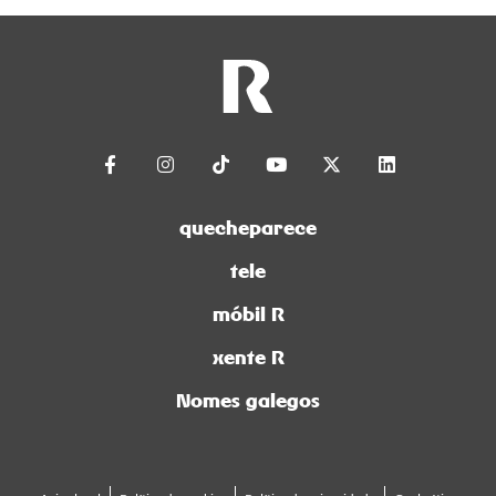
quecheparece
tele
móbil R
xente R
Nomes galegos