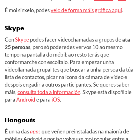
É moi sinxelo, podes
velo de forma máis gráfica aquí
.
Skype
Con
Skype
podes facer videochamadas a grupos de
ata
25 persoas
, pero só poderedes vervos 10 ao mesmo
tempo na pantalla do móbil: ao resto terás que
conformarche con escoitalo. Para empezar unha
videollamada grupal tes que buscar a unha persoa da túa
lista de contactos, picar na icona da cámara de vídeo e
despois engadir a outros participantes. Se queres saber
máis,
consulta toda a información
. Skype está dispoñible
para
Android
e para
iOS
.
Hangouts
É unha das
apps
que veñen preinstaladas na maioría de
móbiles Android e por iso volveuse moi popular entre a