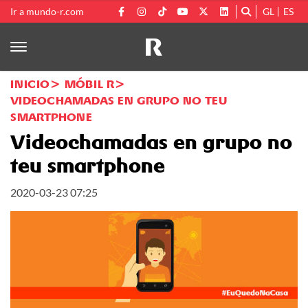
Ir a mundo-r.com
GL
ES
INICIO
MÓBIL R
VIDEOCHAMADAS EN GRUPO NO TEU
SMARTPHONE
Videochamadas en grupo no
teu smartphone
2020-03-23 07:25