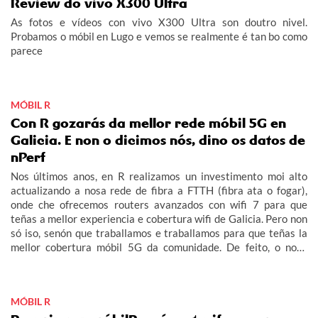
Review do vivo X300 Ultra
As fotos e vídeos con vivo X300 Ultra son doutro nivel.
Probamos o móbil en Lugo e vemos se realmente é tan bo como
parece
MÓBIL R
Con R gozarás da mellor rede móbil 5G en
Galicia. E non o dicimos nós, dino os datos de
nPerf
Nos últimos anos, en R realizamos un investimento moi alto
actualizando a nosa rede de fibra a FTTH (fibra ata o fogar),
onde che ofrecemos routers avanzados con wifi 7 para que
teñas a mellor experiencia e cobertura wifi de Galicia. Pero non
só iso, senón que traballamos e traballamos para que teñas la
mellor cobertura móbil 5G da comunidade. De feito, o noso
obxectivo era acabar este 2026 con 5G no 100% do rural
galego habitado e adiantámonos ás nosas previsións.
MÓBIL R