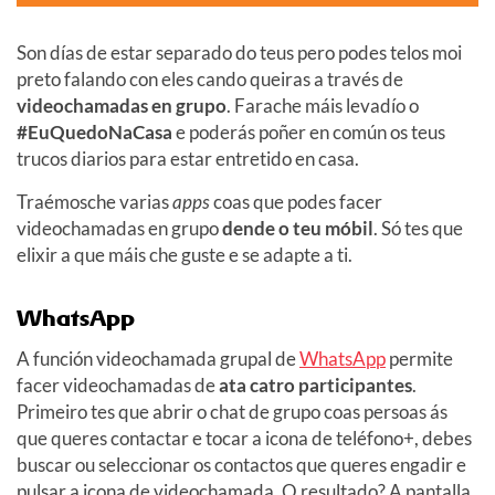
Son días de estar separado do teus pero podes telos moi
preto falando con eles cando queiras a través de
videochamadas en grupo
. Farache máis levadío o
#EuQuedoNaCasa
e poderás poñer en común os teus
trucos diarios para estar entretido en casa.
Traémosche varias
apps
coas que podes facer
videochamadas en grupo
dende o teu móbil
. Só tes que
elixir a que máis che guste e se adapte a ti.
WhatsApp
A función videochamada grupal de
WhatsApp
permite
facer videochamadas de
ata catro participantes
.
Primeiro tes que abrir o chat de grupo coas persoas ás
que queres contactar e tocar a icona de teléfono+, debes
buscar ou seleccionar os contactos que queres engadir e
pulsar a icona de videochamada. O resultado? A pantalla