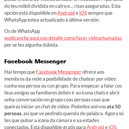
do teu móbil dividida en catro e... risas aseguradas. Esta
opción está dispoñible en
Android
e
iOS
sempre que
WhatsApp estea actualizado á última versión.
Os de WhatsApp
explícanche aquí con detalle como facer videochamadas
por se tes algunha dúbida.
Facebook Messenger
Hai tempo que
Facebook Messenger
ofrece aos
membros da rede a posibilidade de chatear por vídeo
cunha soa persoa ou cun grupo. Para empezar a falar cos
teus amigos ou familiares debes ir ao icona chats e abrir
unha conversación en grupo coas persoas coas que
queiras iniciar un chat de vídeo. Podedes unirvos
ata 50
persoas
, así que ve pedindo quenda de palabra. Agora só
tes que pulsar a icona da cámara e xa estades
conectados. Está dispoñible gratis para
Android
e
iOS
.