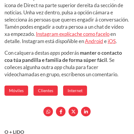
icona de Direct na parte superior dereita da sección de
noticias. Unha vez dentro, pulsa a opción cámara e
selecciona ás persoas que queres engadir á conversación.
Tamén podes engadir a outra persoa a un chat de vídeo
xa empezado.
Instagram explícache como facelo
en
detalle. Instagram está dispoñible en
Android
e
iOS
.
Con calquera destas
apps
poderás
manter o contacto
coa túa pandilla e familia de forma súper fácil
. Se
coñeces algunha outra
app
chula para facer
videochamadas en grupo, escríbenos un comentario.
Móviles
Clientes
Internet
O + LIDO