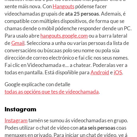
xente máis nova. Con
Hangouts
pódense facer
videochamadas grupais de
ata 25 persoas
. Ademais, é
compatible con múltiples dispositivos, de forma que se
chamas dende o móbil pódenche responder dende un PC.
Para usalo abre
hangouts.google.com
ou a barra lateral
de
Gmail
. Selecciona a unha ou varias persoas da lista de
conversacións ou búscaas polo seu nome ou pola súa
dirección de correo electrónico e fai clic nos seus nomes.
Fai clic en Videochamada e... a chatear. Poderalas ver a
todas en pantalla. Está dispoñible para
Android
e
iOS
.
Google explícache con detalle
todas as opcións que tes de videochamada
.
Instagram
Instagram
tamén se sumou ás videochamadas en grupo.
Podes utilizar o chat de vídeo con
ata seis persoas
coas
mensaxes en privado. Para iniciar un chat de vídeo, ve á