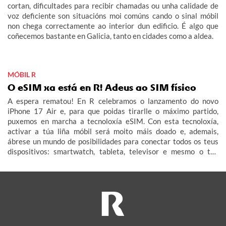
cortan, dificultades para recibir chamadas ou unha calidade de
voz deficiente son situacións moi comúns cando o sinal móbil
non chega correctamente ao interior dun edificio. É algo que
coñecemos bastante en Galicia, tanto en cidades como a aldea.
MÓBIL R
O eSIM xa está en R! Adeus ao SIM físico
A espera rematou! En R celebramos o lanzamento do novo
iPhone 17 Air e, para que poidas tirarlle o máximo partido,
puxemos en marcha a tecnoloxía eSIM. Con esta tecnoloxía,
activar a túa liña móbil será moito máis doado e, ademais,
ábrese un mundo de posibilidades para conectar todos os teus
dispositivos: smartwatch, tableta, televisor e mesmo o teu
coche (IoT – Internet das Cousas).