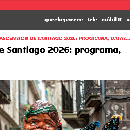
quecheparece
tele
móbil R
x
 ASCENSIÓN DE SANTIAGO 2026: PROGRAMA, DATAS…
de Santiago 2026: programa,