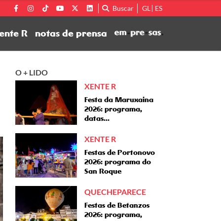
Buscar
GL
ES
ente R
notas de prensa
O + LIDO
XENTE R
Festa da Maruxaina
2026: programa,
datas...
XENTE R
Festas de Portonovo
2026: programa do
San Roque
QUECHEPARECE
Festas de Betanzos
2026: programa,