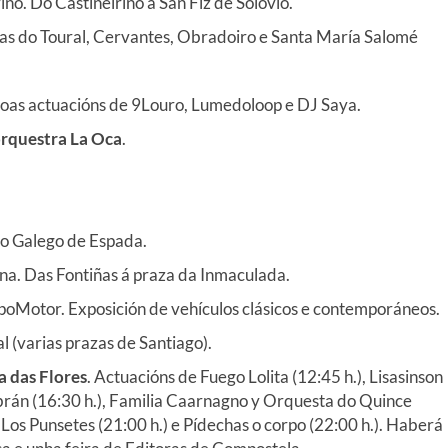
o. Do Castiñeiriño a San Fiz de Solovio.
zas do Toural, Cervantes, Obradoiro e Santa María Salomé
Coas actuacións de 9Louro, Lumedoloop e DJ Saya.
rquestra La Oca
.
o Galego de Espada.
na. Das Fontiñas á praza da Inmaculada.
poMotor. Exposición de vehículos clásicos
e
contemporáneos.
l (varias prazas de Santiago).
 das Flores
. Actuacións de Fuego Lolita (12:45 h.), Lisasinson
aibrán (16:30 h.), Familia Caarnagno y Orquesta do Quince
), Los Punsetes (21:00 h.) e Pídechas o corpo (22:00 h.). Haberá