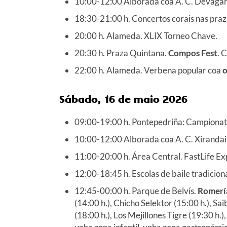
10:00-12:00 Alborada coa A. C. Devagariñ
18:30-21:00 h. Concertos corais nas pra
20:00 h. Alameda. XLIX Torneo Chave.
20:30 h. Praza Quintana.
Compos Fest
. 
22:00 h. Alameda. Verbena popular coa
o
Sábado, 16 de maio 2026
09:00-19:00 h. Pontepedriña: Campionat
10:00-12:00 Alborada coa A. C. Xirandai
11:00-20:00 h. Área Central. FastLife Ex
12:00-18:45 h. Escolas de baile tradiciona
12:45-00:00 h. Parque de Belvís.
Romería
(14:00 h.), Chicho Selektor (15:00 h.), S
(18:00 h.), Los Mejillones Tigre (19:30 h.