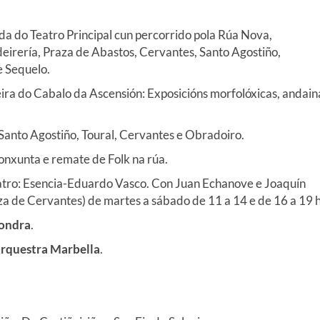
a do Teatro Principal cun percorrido pola Rúa Nova,
deirería, Praza de Abastos, Cervantes, Santo Agostiño,
e Sequelo.
eira do Cabalo da Ascensión: Exposicións morfolóxicas, andain
 Santo Agostiño, Toural, Cervantes e Obradoiro.
conxunta e remate de Folk na rúa.
eatro: Esencia-Eduardo Vasco. Con Juan Echanove e Joaquín
za de Cervantes) de martes a sábado de 11 a 14
e
de 16 a 19 h
ondra
.
rquestra Marbella
.