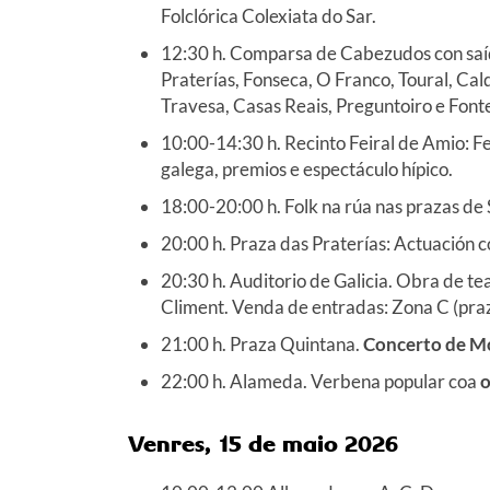
Folclórica Colexiata do Sar.
12:30 h. Comparsa de Cabezudos con saíd
Praterías, Fonseca, O Franco, Toural, Cal
Travesa, Casas Reais, Preguntoiro e Font
10:00-14:30 h. Recinto Feiral de Amio: F
galega, premios e espectáculo hípico.
18:00-20:00 h. Folk na rúa nas prazas de
20:00 h. Praza das Praterías: Actuación 
20:30 h. Auditorio de Galicia. Obra de t
Climent. Venda de entradas: Zona C (pra
21:00 h. Praza Quintana.
Concerto de M
22:00 h. Alameda. Verbena popular coa
o
Venres, 15 de maio 2026