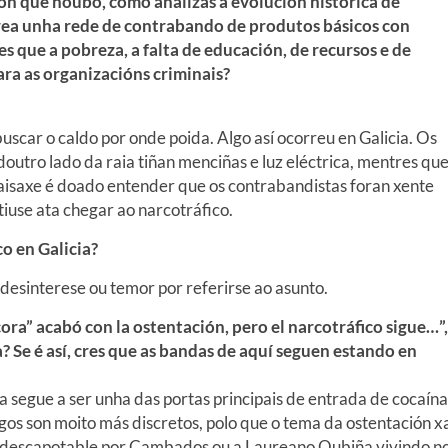
ión que houbo, como analizas a evolución histórica de
crea unha rede de contrabando de produtos básicos con
 que a pobreza, a falta de educación, de recursos e de
ra as organizacións criminais?
 buscar o caldo por onde poida. Algo así ocorreu en Galicia. Os
doutro lado da raia tiñan menciñas e luz eléctrica, mentres qu
paisaxe é doado entender que os contrabandistas foran xente
iuse ata chegar ao narcotráfico.
o en Galicia?
 desinterese ou temor por referirse ao asunto.
ora” acabó con la ostentación, pero el narcotráfico sigue…”,
? Se é así, cres que as bandas de aquí seguen estando en
a segue a ser unha das portas principais de entrada de cocaína
gos son moito más discretos, polo que o tema da ostentación x
en descapotable por Cambados ou a Laureano Oubiña vivindo n