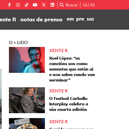
Buscar
GL
ES
ente R
notas de prensa
O + LIDO
XENTE R
Xoel López: “as
cancións son como
sementes que están aí
e non sabes cando van
xerminar”
XENTE R
O Festival Carballo
Interplay celebra a
súa cuarta edición
XENTE R