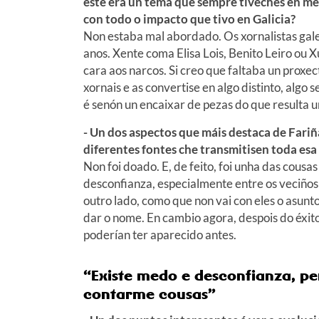
este era un tema que sempre tiveches en me
con todo o impacto que tivo en Galicia?
Non estaba mal abordado. Os xornalistas gal
anos. Xente coma Elisa Lois, Benito Leiro ou 
cara aos narcos. Si creo que faltaba un proxe
xornais e as convertise en algo distinto, algo 
é senón un encaixar de pezas do que resulta un
- Un dos aspectos que máis destaca de Fari
diferentes fontes che transmitisen toda es
Non foi doado. E, de feito, foi unha das cous
desconfianza, especialmente entre os veciños
outro lado, como que non vai con eles o asun
dar o nome. En cambio agora, despois do éxito
poderían ter aparecido antes.
“Existe medo e desconfianza, pe
contarme cousas”