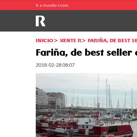
Ir a mundo-r.com
INICIO
XENTE R
FARIÑA, DE BEST S
Fariña, de best seller 
2018-02-28 08:07