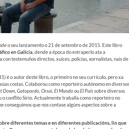
dende o seu lanzamento o 21 de setembro de 2015. Este libro
áfico en Galicia
, dende a época do estraperlo ata a
con testemuños directos, xuíces, policías, xornalistas, nais de
) é o autor deste libro, o primeiro no seu currículo, pero xa
s súas costas. Colaborou como reporteiro autónomo en diverso
ot Down
,
Gatopardo
,
Orsai
,
El Mundo
ou
El País
sobre diversos
o conflito Sirio. Actualmente traballa como reporteiro no
axe conseguimos que nos contase algúns aspectos sobre a
sobre diferentes temas e en diferentes publicacións, lin que