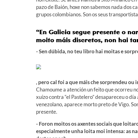
pazo de Baión, hoxe non sabemos nada dos cap
grupos colombianos. Son os seus transportista
“En Galicia segue presente o na
moito máis discretos, non hai t
- Sen dúbida, no teu libro hai moitas e sor
, pero cal foi a que máis che sorprendeu ou
Chamoume a atención un feito que ocorreu no 2
xuízo contra “el Pastelero” desapareceu o día
venezolano, aparece morto preto de Vigo. Son
presente.
- Foron moitos os axentes sociais que loitar
especialmente unha loita moi intensa: as na