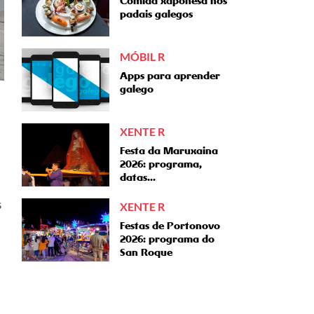
Comida xaponesa nos
padais galegos
MÓBIL R
Apps para aprender
galego
XENTE R
Festa da Maruxaina
2026: programa,
datas...
s
XENTE R
Festas de Portonovo
2026: programa do
San Roque