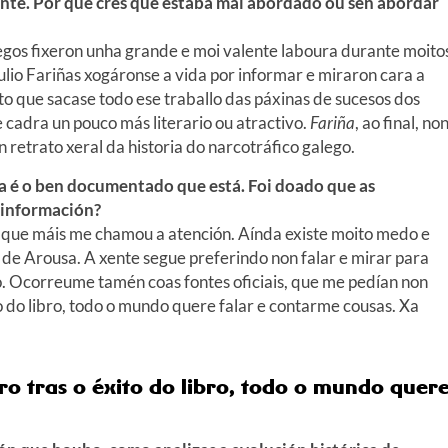
nte. Por que cres que estaba mal abordado ou sen abordar
egos fixeron unha grande e moi valente laboura durante moito
Xulio Fariñas xogáronse a vida por informar e miraron cara a
cto que sacase todo ese traballo das páxinas de sucesos dos
se cadra un pouco más literario ou atractivo.
Fariña
, ao final, no
 retrato xeral da historia do narcotráfico galego.
ña é o ben documentado que está. Foi doado que as
a información?
as que máis me chamou a atención. Aínda existe moito medo e
 de Arousa. A xente segue preferindo non falar e mirar para
to. Ocorreume tamén coas fontes oficiais, que me pedían non
 do libro, todo o mundo quere falar e contarme cousas. Xa
ro tras o éxito do libro, todo o mundo quer