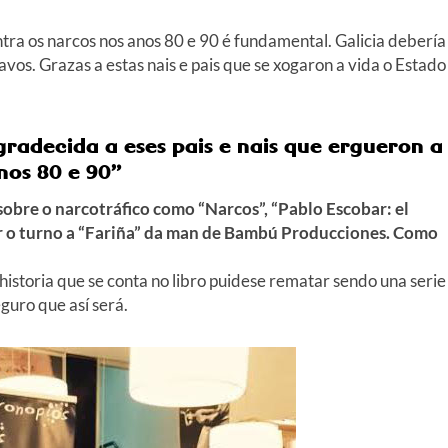
ntra os narcos nos anos 80 e 90 é fundamental. Galicia debería
os. Grazas a estas nais e pais que se xogaron a vida o Estado
gradecida a eses pais e nais que ergueron a
nos 80 e 90”
sobre o narcotráfico como “Narcos”, “Pablo Escobar: el
ar o turno a “Fariña” da man de Bambú Producciones. Como
historia que se conta no libro puidese rematar sendo una serie
guro que así será.