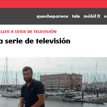
quecheparece
tele
móbil R
x
ELLER A SERIE DE TELEVISIÓN
a serie de televisión