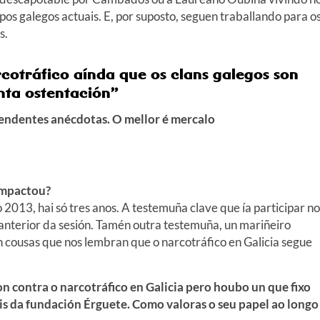
os galegos actuais. E, por suposto, seguen traballando para o
s.
rcotráfico aínda que os clans galegos son
anta ostentación”
prendentes anécdotas. O mellor é mercalo
 impactou?
013, hai só tres anos. A testemuña clave que ía participar no
 anterior da sesión. Tamén outra testemuña, un mariñeiro
 cousas que nos lembran que o narcotráfico en Galicia segue
on contra o narcotráfico en Galicia pero houbo un que fixo
is da fundación Érguete. Como valoras o seu papel ao longo