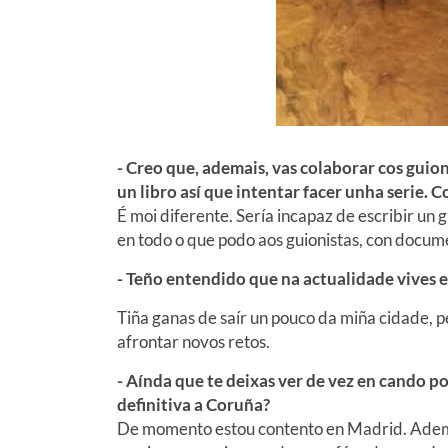
- Creo que, ademais, vas colaborar cos gui
un libro así que intentar facer unha serie. 
É moi diferente. Sería incapaz de escribir un 
en todo o que podo aos guionistas, con docume
- Teño entendido que na actualidade vives en
Tiña ganas de saír un pouco da miña cidade, p
afrontar novos retos.
- Aínda que te deixas ver de vez en cando p
definitiva a Coruña?
De momento estou contento en Madrid. Adem