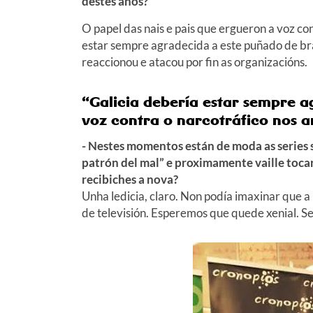
destes anos?
O papel das nais e pais que ergueron a voz co
estar sempre agradecida a este puñado de brav
reaccionou e atacou por fin as organizacións.
“Galicia debería estar sempre a
voz contra o narcotráfico nos a
- Nestes momentos están de moda as series 
patrón del mal” e proximamente vaille toc
recibiches a nova?
Unha ledicia, claro. Non podía imaxinar que a 
de televisión. Esperemos que quede xenial. Se