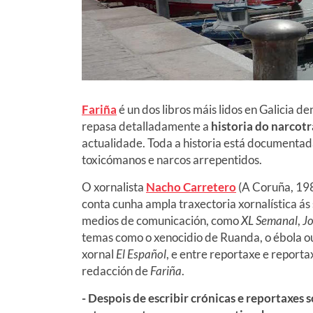
Fariña
é un dos libros máis lidos en Galicia 
repasa detalladamente a
historia do narcotr
actualidade. Toda a historia está documentada 
toxicómanos e narcos arrepentidos.
O xornalista
Nacho Carretero
(A Coruña, 1981
conta cunha ampla traxectoria xornalística á
medios de comunicación, como
XL Semanal
,
J
temas como o xenocidio de Ruanda, o ébola ou 
xornal
El Español
, e entre reportaxe e report
redacción de
Fariña
.
- Despois de escribir crónicas e reportaxes 