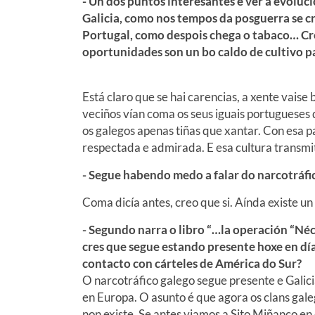
- Un dos puntos interesantes é ver a evoluc
Galicia, como nos tempos da posguerra se 
Portugal, como despois chega o tabaco… Cres
oportunidades son un bo caldo de cultivo pa
Está claro que se hai carencias, a xente vaise
veciños vían coma os seus iguais portugueses 
os galegos apenas tiñas que xantar. Con esa 
respectada e admirada. E esa cultura transmit
- Segue habendo medo a falar do narcotráfic
Coma dicía antes, creo que si. Aínda existe un
- Segundo narra o libro “…la operación “Néc
cres que segue estando presente hoxe en día
contacto con cárteles de América do Sur?
O narcotráfico galego segue presente e Galici
en Europa. O asunto é que agora os clans gale
non existe. Se antes viamos a Sito Miñanco 