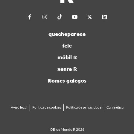
quecheparece
tele
móbil R
xente R
Nomes galegos
Aviso legal
Política de cookies
Política de privacidade
Canle ética
©Blog Mundo R 2026