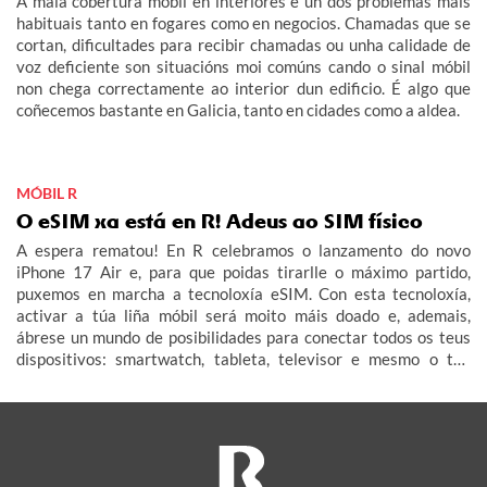
A mala cobertura móbil en interiores é un dos problemas máis
habituais tanto en fogares como en negocios. Chamadas que se
cortan, dificultades para recibir chamadas ou unha calidade de
voz deficiente son situacións moi comúns cando o sinal móbil
non chega correctamente ao interior dun edificio. É algo que
coñecemos bastante en Galicia, tanto en cidades como a aldea.
MÓBIL R
O eSIM xa está en R! Adeus ao SIM físico
A espera rematou! En R celebramos o lanzamento do novo
iPhone 17 Air e, para que poidas tirarlle o máximo partido,
puxemos en marcha a tecnoloxía eSIM. Con esta tecnoloxía,
activar a túa liña móbil será moito máis doado e, ademais,
ábrese un mundo de posibilidades para conectar todos os teus
dispositivos: smartwatch, tableta, televisor e mesmo o teu
coche (IoT – Internet das Cousas).