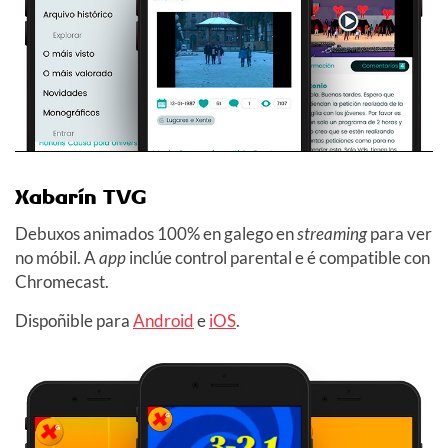
Xabarín TVG
Debuxos animados 100% en galego en
streaming
para ver
no móbil. A
app
inclúe control parental e é compatible con
Chromecast.
Dispoñible para
Android
e
iOS
.