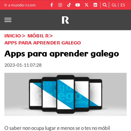
Ir a mundo-r.com
GL
ES
INICIO
MÓBIL R
APPS PARA APRENDER GALEGO
Apps para aprender galego
2023-01-11 07:28
O saber non ocupa lugar e menos se o tes no móbil