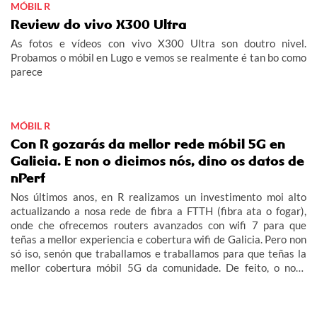
MÓBIL R
Review do vivo X300 Ultra
As fotos e vídeos con vivo X300 Ultra son doutro nivel.
Probamos o móbil en Lugo e vemos se realmente é tan bo como
parece
MÓBIL R
Con R gozarás da mellor rede móbil 5G en
Galicia. E non o dicimos nós, dino os datos de
nPerf
Nos últimos anos, en R realizamos un investimento moi alto
actualizando a nosa rede de fibra a FTTH (fibra ata o fogar),
onde che ofrecemos routers avanzados con wifi 7 para que
teñas a mellor experiencia e cobertura wifi de Galicia. Pero non
só iso, senón que traballamos e traballamos para que teñas la
mellor cobertura móbil 5G da comunidade. De feito, o noso
obxectivo era acabar este 2026 con 5G no 100% do rural
galego habitado e adiantámonos ás nosas previsións.