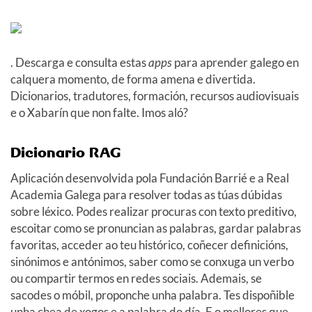
. Descarga e consulta estas
apps
para aprender galego en
calquera momento, de forma amena e divertida.
Dicionarios, tradutores, formación, recursos audiovisuais
e o Xabarín que non falte. Imos aló?
Dicionario RAG
Aplicación desenvolvida pola Fundación Barrié e a Real
Academia Galega para resolver todas as túas dúbidas
sobre léxico. Podes realizar procuras con texto preditivo,
escoitar como se pronuncian as palabras, gardar palabras
favoritas, acceder ao teu histórico, coñecer definicións,
sinónimos e antónimos, saber como se conxuga un verbo
ou compartir termos en redes sociais. Ademais, se
sacodes o móbil, proponche unha palabra. Tes dispoñible
unha chea de xogos e a palabra do día. E o mellores que