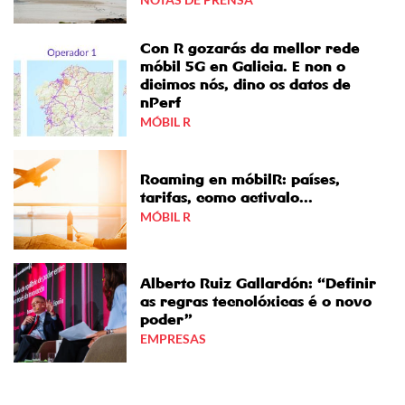
Con R gozarás da mellor rede
móbil 5G en Galicia. E non o
dicimos nós, dino os datos de
nPerf
MÓBIL R
Roaming en móbilR: países,
tarifas, como activalo...
MÓBIL R
Alberto Ruiz Gallardón: “Definir
as regras tecnolóxicas é o novo
poder”
EMPRESAS