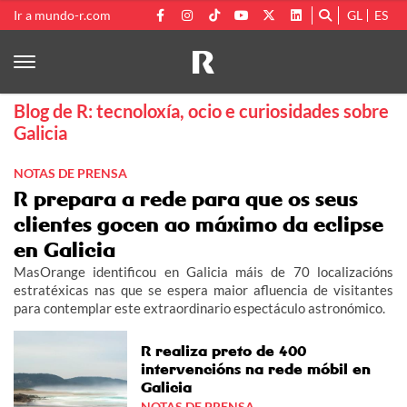
Ir a mundo-r.com
GL
ES
Blog de R: tecnoloxía, ocio e curiosidades sobre
Galicia
NOTAS DE PRENSA
R prepara a rede para que os seus
clientes gocen ao máximo da eclipse
en Galicia
MasOrange identificou en Galicia máis de 70 localizacións
estratéxicas nas que se espera maior afluencia de visitantes
para contemplar este extraordinario espectáculo astronómico.
R realiza preto de 400
intervencións na rede móbil en
Galicia
NOTAS DE PRENSA