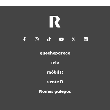
quecheparece
tele
móbil R
xente R
Nomes galegos