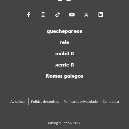
quecheparece
tele
móbil R
xente R
Nomes galegos
Aviso legal
Política de cookies
Política de privacidade
Canle ética
©Blog Mundo R 2026