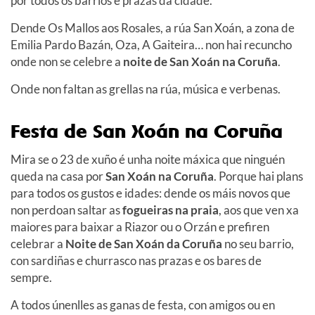
por todos os barrios e prazas da cidade.
Dende Os Mallos aos Rosales, a rúa San Xoán, a zona de
Emilia Pardo Bazán, Oza, A Gaiteira… non hai recuncho
onde non se celebre a
noite de San Xoán na Coruña
.
Onde non faltan as grellas na rúa, música e verbenas.
Festa de San Xoán na Coruña
Mira se o 23 de xuño é unha noite máxica que ninguén
queda na casa por
San Xoán na Coruña
. Porque hai plans
para todos os gustos e idades: dende os máis novos que
non perdoan saltar as
fogueiras na praia
, aos que ven xa
maiores para baixar a Riazor ou o Orzán e prefiren
celebrar a
Noite de San Xoán da Coruña
no seu barrio,
con sardiñas e churrasco nas prazas e os bares de
sempre.
A todos únenlles as ganas de festa, con amigos ou en