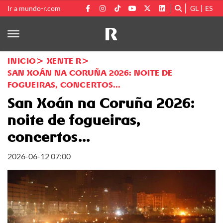
Ir a mundo-r.com
GL
ES
INICIO
XENTE R
SAN XOÁN NA CORUÑA 2026: NOITE DE
FOGUEIRAS, CONCERTOS...
San Xoán na Coruña 2026:
noite de fogueiras,
concertos...
2026-06-12 07:00