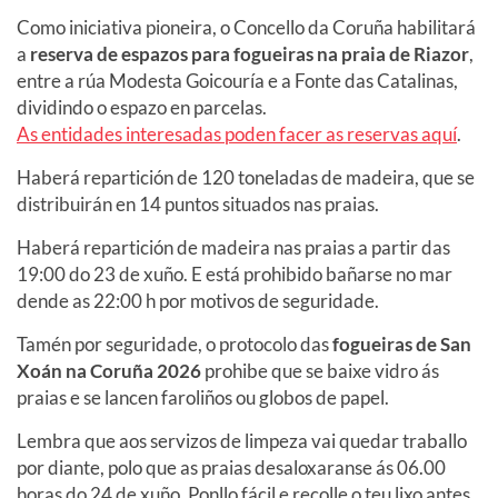
Como iniciativa pioneira, o Concello da Coruña habilitará
a
reserva de espazos para fogueiras na praia de Riazor
,
entre a rúa Modesta Goicouría e a Fonte das Catalinas,
dividindo o espazo en parcelas.
As entidades interesadas poden facer as reservas aquí
.
Haberá repartición de 120 toneladas de madeira, que se
distribuirán en 14 puntos situados nas praias.
Haberá repartición de madeira nas praias a partir das
19:00 do 23 de xuño. E está prohibido bañarse no mar
dende as 22:00 h por motivos de seguridade.
Tamén por seguridade, o protocolo das
fogueiras de San
Xoán na Coruña 2026
prohibe que se baixe vidro ás
praias e se lancen faroliños ou globos de papel.
Lembra que aos servizos de limpeza vai quedar traballo
por diante, polo que as praias desaloxaranse ás 06.00
horas do 24 de xuño. Ponllo fácil e recolle o teu lixo antes