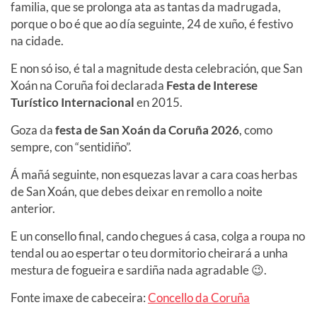
familia, que se prolonga ata as tantas da madrugada,
porque o bo é que ao día seguinte, 24 de xuño, é festivo
na cidade.
E non só iso, é tal a magnitude desta celebración, que San
Xoán na Coruña foi declarada
Festa de Interese
Turístico Internacional
en 2015.
Goza da
festa de San Xoán da Coruña 2026
, como
sempre, con “sentidiño”.
Á mañá seguinte, non esquezas lavar a cara coas herbas
de San Xoán, que debes deixar en remollo a noite
anterior.
E un consello final, cando chegues á casa, colga a roupa no
tendal ou ao espertar o teu dormitorio cheirará a unha
mestura de fogueira e sardiña nada agradable 😉.
Fonte imaxe de cabeceira:
Concello da Coruña