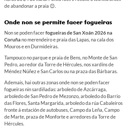
de abandonar a praia
😊
.
Onde non se permite facer fogueiras
Non se poden facer
fogueiras de San Xoán
2026
na
Coruña
no merendeiro e praia das Lapas, na cala dos
Mouros e en Durmideiras.
Tampouco no parque e praia de Bens, no Monte de San
Pedro, ao redor da Torre de Hércules, nos xardíns de
Méndez Núñez e San Carlos ou na praza das Bárbaras.
Ademais, hai outras zonas onde non se poden facer
fogueiras nin sardiñadas: arboledo de Azcárraga,
arboledo de San Pedro de Mezonzo, arboledo do Barrio
das Flores, Santa Margarida, arboledo da rúa Cabaleiros
fronte á estación de autobuses, Campo da Leña, Campo
de Marte, praza de Monforte e arredores da Torre de
Hércules.