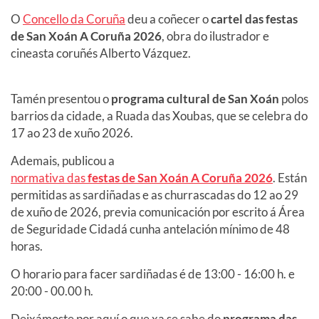
O
Concello da Coruña
deu a coñecer o
cartel das festas
de San Xoán A Coruña 2026
, obra do ilustrador e
cineasta coruñés Alberto Vázquez.
Tamén presentou o
programa cultural de San Xoán
polos
barrios da cidade, a Ruada das Xoubas, que se celebra do
17 ao 23 de xuño 2026.
Ademais, publicou a
normativa das
festas de San Xoán A Coruña 2026
.
Están
permitidas as sardiñadas e as churrascadas do 12 ao 29
de xuño de 2026, previa comunicación por escrito á Área
de Seguridade Cidadá cunha antelación mínimo de 48
horas.
O horario para
facer sardiñadas é
de 13:00 - 16:00 h. e
20:00 - 00.00 h.
Deixámoste por aquí o que xa se sabe do
programa das