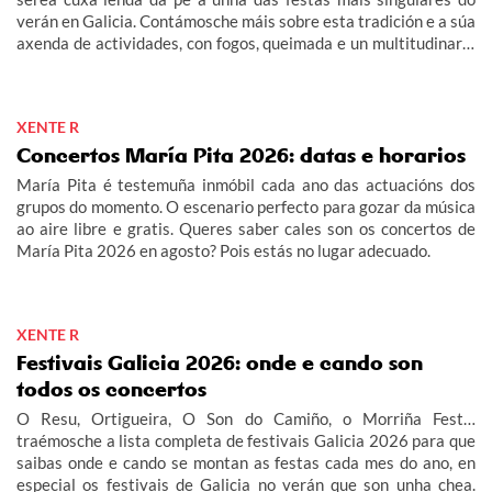
verán en Galicia. Contámosche máis sobre esta tradición e a súa
axenda de actividades, con fogos, queimada e un multitudinario
"Gran Xuízo Popular". Consulta aquí o programa da festa da
Maruxaina 2026.
XENTE R
Concertos María Pita 2026: datas e horarios
María Pita é testemuña inmóbil cada ano das actuacións dos
grupos do momento. O escenario perfecto para gozar da música
ao aire libre e gratis. Queres saber cales son os concertos de
María Pita 2026 en agosto? Pois estás no lugar adecuado.
XENTE R
Festivais Galicia 2026: onde e cando son
todos os concertos
O Resu, Ortigueira, O Son do Camiño, o Morriña Fest…
traémosche a lista completa de festivais Galicia 2026 para que
saibas onde e cando se montan as festas cada mes do ano, en
especial os festivais de Galicia no verán que son unha chea.