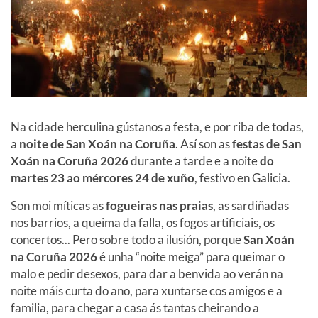
Na cidade herculina gústanos a festa, e por riba de todas,
a
noite de San Xoán na Coruña
. Así son as
festas de San
Xoán na Coruña
2026
durante a tarde e a noite
do
martes 23 ao mércores 24 de xuño
, festivo en Galicia.
Son moi míticas as
fogueiras nas praias
, as sardiñadas
nos barrios, a queima da falla, os fogos artificiais, os
concertos... Pero sobre todo a ilusión, porque
San Xoán
na Coruña
2026
é unha “noite meiga” para queimar o
malo e pedir desexos, para dar a benvida ao verán na
noite máis curta do ano, para xuntarse cos amigos e a
familia, para chegar a casa ás tantas cheirando a