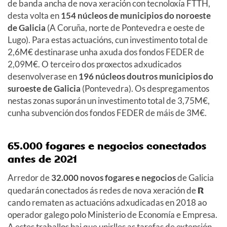
de banda ancha de nova xeración con tecnoloxía FTTH,
desta volta en
154 núcleos de municipios do noroeste
de Galicia
(A Coruña, norte de Pontevedra e oeste de
Lugo). Para estas actuacións, cun investimento total de
2,6M€ destinarase unha axuda dos fondos FEDER de
2,09M€. O terceiro dos proxectos adxudicados
desenvolverase en
196 núcleos doutros municipios do
suroeste de Galicia
(Pontevedra). Os despregamentos
nestas zonas suporán un investimento total de 3,75M€,
cunha subvención dos fondos FEDER de máis de 3M€.
65.000 fogares e negocios conectados
antes de 2021
Arredor de
32.000 novos fogares e negocios
de Galicia
quedarán conectados ás redes de nova xeración de
R
cando rematen as actuacións adxudicadas en 2018 ao
operador galego polo Ministerio de Economía e Empresa.
A estes traballos hai que unirlles as tarefas de extensión