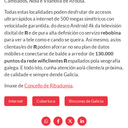
Cambados, Noia e Vilanova de Arousa.
Todas estas localidades poden desfrutar de accesos
ultrarrápidos a internet de 500 megas simétricos con
velocidade garantida, do desco Android 4k da televisión
dixital de
R
e de pura alta definición co servizo
rebobina
para ver a tele como e cando se queira. Así mesmo, as/os
clientas/es de
R
poden aforrar no seu plan de datos
móbiles e conectarse de balde a arredor de
130.000
puntos da rede wificlientes
R
espallados pola xeografía
galega. E todo isto, cunha atención ao/á cliente/a próxima,
de calidade e sempre dende Galicia.
Imaxe de
Concello de Ribadumia
.
Internet
Cobertura
Rincones de Galicia