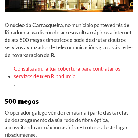
O núcleo da Carrasqueira, no municipio pontevedrés de
Ribadumia, xa dispón de accesos ultrarrápidos a internet
de ata 500 megas simétricos e pode desfrutar doutros
servizos avanzados de telecomunicacións grazas ás redes
de nova xeración de
R
.
Consulta aquí a túa cobertura para contratar os
servizos de
R
en Ribadumia
.
500 megas
O operador galego vén de rematar alí parte das tarefas
de despregamento da súa rede de fibra óptica,
aproveitando ao máximo as infraestruturas deste lugar
ribadumiense.