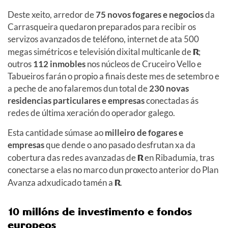
Deste xeito, arredor de
75 novos fogares e negocios
da
Carrasqueira quedaron preparados para recibir os
servizos avanzados de teléfono, internet de ata 500
megas simétricos e televisión dixital multicanle de
R
;
outros
112 inmobles
nos núcleos de Cruceiro Vello e
Tabueiros farán o propio a finais deste mes de setembro e
a peche de ano falaremos dun total de
230 novas
residencias particulares e empresas
conectadas ás
redes de última xeración do operador galego.
Esta cantidade súmase ao
milleiro de fogares e
empresas
que dende o ano pasado desfrutan xa da
cobertura das redes avanzadas de
R
en Ribadumia, tras
conectarse a elas no marco dun proxecto anterior do Plan
Avanza adxudicado tamén a
R
.
10 millóns de investimento e fondos
europeos