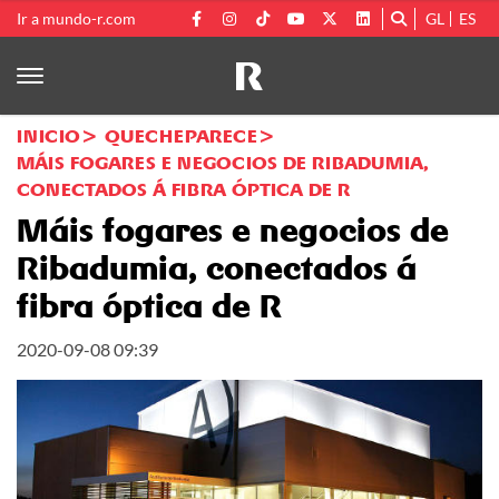
Ir a mundo-r.com
GL
ES
INICIO
QUECHEPARECE
MÁIS FOGARES E NEGOCIOS DE RIBADUMIA,
CONECTADOS Á FIBRA ÓPTICA DE R
Máis fogares e negocios de
Ribadumia, conectados á
fibra óptica de R
2020-09-08 09:39