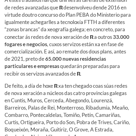
de redes avanzadas que
R
desenvolveu dende 2016 en
virtude doutro concurso do Plan PEBA do Ministerio para
igualmente achegarlles a tecnoloxía FTTH a diferentes
“zonas brancas” da xeografía galega; en concreto, para
conectar ás redes de nova xeración de
R
a outros
33.000
fogares e negocios
, cuxos servizos están xa en fase de
comercialización. E así, ao remate dos dous plans, antes
de 2021, preto de
65.000 nuevas residencias
particulares e empresas
quedarán preparadas para
recibir os servizos avanzados de
R
.
De feito, a día de hoxe
R
xa ten chegado coas súas redes
de nova xeración a núcleos das catro provincias galegas
en Cuntis, Muros, Cerceda, Abegondo, Lourenzá,
Barreiros, Palas de Rei, Monterroso, Ribadumia, Meaño,
Combarro, Pontecaldelas, Tomiño, Petín, Camariñas,
Curtis, Ortigueira, Porto do Son, Pobra de Trives, Cariño,
Boqueixón, Moraña, Guitiriz, O Grove, A Estrada,