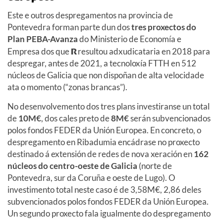
Este e outros despregamentos na provincia de
Pontevedra forman parte dun dos
tres proxectos do
Plan PEBA-Avanza
do Ministerio de Economía e
Empresa dos que
R
resultou adxudicataria en 2018 para
despregar, antes de 2021, a tecnoloxía FTTH en 512
núcleos de Galicia que non dispoñan de alta velocidade
ata o momento (“zonas brancas”).
No desenvolvemento dos tres plans investiranse un total
de
10M€
, dos cales preto de
8M€
serán subvencionados
polos fondos FEDER da Unión Europea. En concreto, o
despregamento en Ribadumia encádrase no proxecto
destinado á extensión de redes de nova xeración en
162
núcleos do centro-oeste de Galicia
(norte de
Pontevedra, sur da Coruña e oeste de Lugo). O
investimento total neste caso é de 3,58M€, 2,86 deles
subvencionados polos fondos FEDER da Unión Europea.
Un segundo proxecto fala igualmente do despregamento