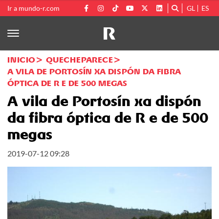
Ir a mundo-r.com
GL
ES
INICIO
QUECHEPARECE
A VILA DE PORTOSÍN XA DISPÓN DA FIBRA
ÓPTICA DE R E DE 500 MEGAS
A vila de Portosín xa dispón
da fibra óptica de R e de 500
megas
2019-07-12 09:28