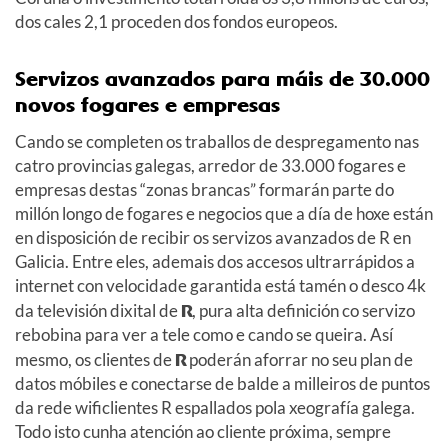
dos cales 2,1 proceden dos fondos europeos.
Servizos avanzados para máis de 30.000
novos fogares e empresas
Cando se completen os traballos de despregamento nas
catro provincias galegas, arredor de 33.000 fogares e
empresas destas “zonas brancas” formarán parte do
millón longo de fogares e negocios que a día de hoxe están
en disposición de recibir os servizos avanzados de R en
Galicia. Entre eles, ademais dos accesos ultrarrápidos a
internet con velocidade garantida está tamén o desco 4k
da televisión dixital de
R
, pura alta definición co servizo
rebobina para ver a tele como e cando se queira. Así
mesmo, os clientes de
R
poderán aforrar no seu plan de
datos móbiles e conectarse de balde a milleiros de puntos
da rede wificlientes R espallados pola xeografía galega.
Todo isto cunha atención ao cliente próxima, sempre