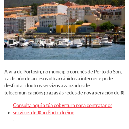
A vila de Portosín, no municipio coruñés de Porto do Son,
xa dispón de accesos ultrarrápidos a internet e pode
desfrutar doutros servizos avanzados de
telecomunicacións grazas ás redes de nova xeración de
R
.
Consulta aquí a túa cobertura para contratar os
servizos de
R
no Porto do Son
.