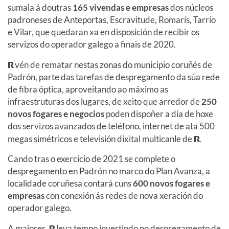
sumala á doutras
165 vivendas e empresas
dos núcleos
padroneses de Anteportas, Escravitude, Romarís, Tarrío
e Vilar, que quedaran xa en disposición de recibir os
servizos do operador galego a finais de 2020.
R
vén de rematar nestas zonas do municipio coruñés de
Padrón, parte das tarefas de despregamento da súa rede
de fibra óptica, aproveitando ao máximo as
infraestruturas dos lugares, de xeito que arredor de
250
novos fogares e negocios
poden dispoñer a día de hoxe
dos servizos avanzados de teléfono, internet de ata 500
megas simétricos e televisión dixital multicanle de
R
.
Cando tras o exercicio de 2021 se complete o
despregamento en Padrón no marco do Plan Avanza, a
localidade coruñesa contará cuns
600 novos fogares e
empresas
con conexión ás redes de nova xeración do
operador galego.
A maiores,
R
leva tempo investindo no despregamento de