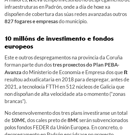
infraestruturas en Padrón, onde a día de hoxe xa
dispoñen de cobertura das súas redes avanzadas outros
827 fogares e empresas
do municipio.
10 millóns de investimento e fondos
europeos
Este e outros despregamentos na provincia da Coruña
forman parte dun dos
tres proxectos do Plan PEBA-
Avanza
do Ministerio de Economía e Empresa dos que
R
resultou adxudicataria en 2018 para despregar, antes de
2021, a tecnoloxía FTTH en 512 núcleos de Galicia que
non dispoñan de alta velocidade ata o momento (“zonas
brancas”).
No desenvolvemento dos tres plans investiranse un total
de
10M€
, dos cales preto de
8M€
serán subvencionados
polos fondos FEDER da Unión Europea. En concreto, o
despregamento en Padrón encádrase no proxecto