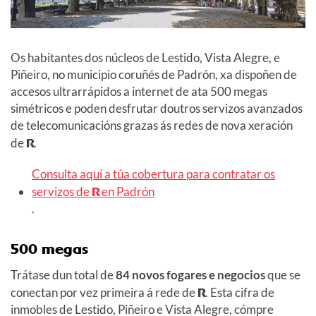
Os habitantes dos núcleos de Lestido, Vista Alegre, e
Piñeiro, no municipio coruñés de Padrón, xa dispoñen de
accesos ultrarrápidos a internet de ata 500 megas
simétricos e poden desfrutar doutros servizos avanzados
de telecomunicacións grazas ás redes de nova xeración
de
R
.
Consulta aquí a túa cobertura para contratar os
servizos de
R
en Padrón
.
500 megas
Trátase dun total de
84 novos fogares e negocios
que se
conectan por vez primeira á rede de
R
. Esta cifra de
inmobles de Lestido, Piñeiro e Vista Alegre, cómpre