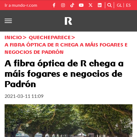
Ir a mundo-r.com
GL
ES
INICIO
QUECHEPARECE
A FIBRA ÓPTICA DE R CHEGA A MÁIS FOGARES E
NEGOCIOS DE PADRÓN
A fibra óptica de R chega a
máis fogares e negocios de
Padrón
2021-03-11 11:09