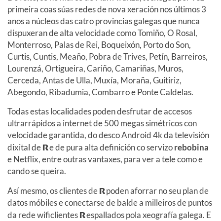
primeira coas súas redes de nova xeración nos últimos 3
anos a núcleos das catro provincias galegas que nunca
dispuxeran de alta velocidade como Tomiño, O Rosal,
Monterroso, Palas de Rei, Boqueixón, Porto do Son,
Curtis, Cuntis, Meaño, Pobra de Trives, Petín, Barreiros,
Lourenzá, Ortigueira, Cariño, Camariñas, Muros,
Cerceda, Antas de Ulla, Muxía, Moraña, Guitiriz,
Abegondo, Ribadumia, Combarro e Ponte Caldelas.
Todas estas localidades poden desfrutar de accesos
ultrarrápidos a internet de 500 megas simétricos con
velocidade garantida, do desco Android 4k da televisión
dixital de
R
e de pura alta definición co servizo
rebobina
e Netflix, entre outras vantaxes, para ver a tele como e
cando se queira.
Así mesmo, os clientes de
R
poden aforrar no seu plan de
datos móbiles e conectarse de balde a milleiros de puntos
da rede wificlientes
R
espallados pola xeografía galega. E