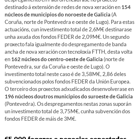
destinado á extensión de redes de nova xeración en
154
núcleos de municipios do noroeste de Galicia
(A
Coruña, norte de Pontevedra e oeste de Lugo). Para estas
actuacións, cun investimento total de 2,6M€ destinarase
unha axuda dos fondos FEDER de 2,09M€. Un segundo
proxecto fala igualmente do despregamento de banda
ancha de nova xeración con tecnoloxía FTTH, desta volta
en
162 núcleos do centro-oeste de Galicia
(norte de
Pontevedra, sur da Coruña e oeste de Lugo). O
investimento total neste caso é de 3,58M€, 2,86 deles
subvencionados polos fondos FEDER da Unión Europea.
O terceiro dos proxectos adxudicados desenvolverase en
196 núcleos doutros municipios do suroeste de Galicia
(Pontevedra). Os despregamentos nestas zonas suporán
un investimento total de 3,75M€, cunha subvención dos
fondos FEDER de máis de 3M€.
65.000 fogares e negocios conectados