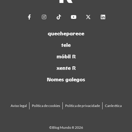
quecheparece
tele
móbil R
xente R
Nomes galegos
Aviso legal
Política de cookies
Política de privacidade
Canle ética
©Blog Mundo R 2026