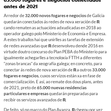
antes de 2021
Arredor de
32.000 novos fogares e negocios
de Galicia
quedarán conectados ás redes de nova xeración de
R
cando rematen as actuacións adxudicadas en 2018 ao
operador galego polo Ministerio de Economía e Empresa.
A estes traballos hai que unirlles as tarefas de extensión
de redes avanzadas que
R
desenvolveu dende 2016 en
virtude doutro concurso do Plan PEBA do Ministerio para
igualmente achegarlles a tecnoloxía FTTH a diferentes
“zonas brancas” da xeografía galega; en concreto, para
conectar ás redes de nova xeración de
R
a outros
33.000
fogares e negocios
, cuxos servizos están xa en fase de
comercialización. E así, ao remate dos dous plans, antes
de 2021, preto de
65.000 nuevas residencias
particulares e empresas
quedarán preparadas para
recibir os servizos avanzados de
R
.
De feito, só no marco do Plan Avanza,
R
chegou por vez