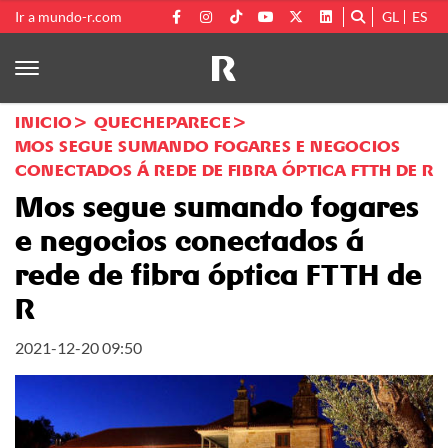
Ir a mundo-r.com
GL
ES
INICIO
QUECHEPARECE
MOS SEGUE SUMANDO FOGARES E NEGOCIOS
CONECTADOS Á REDE DE FIBRA ÓPTICA FTTH DE R
Mos segue sumando fogares
e negocios conectados á
rede de fibra óptica FTTH de
R
2021-12-20 09:50