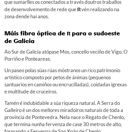
que sumarlles os conectados a través doutros traballos
de desenvolvemento de rede que
R
vén realizando na
zona dende hai anos.
Máis fibra óptica de
para o sudoeste
R
de Galicia
Ao Sur de Galicia atópase Mos, concello veciño de Vigo, O
Porriño e Ponteareas.
Un paseo polas súas rúas móstranos un rico patrimonio
artístico composto por petos de ánimas (pequenos
santuarios en camiños ou encrucilladas), coidadas igrexas
e multitude de cruceiros.
Tamén é indubidable a súa riqueza natural. A Serra do
Galleiro é un dos mellores miradoiros naturais de toda a
provincia de Pontevedra. Nela nace o Regato de Chenlo,
que termina nunha fervenza de case 30 metros de alto,
formando a Fervenza de San Xoán de Chenlo.