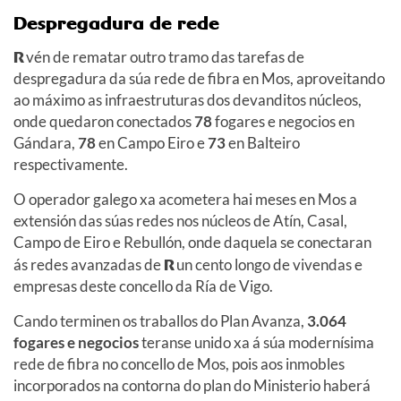
Despregadura de rede
R
vén de rematar outro tramo das tarefas de
despregadura da súa rede de fibra en Mos, aproveitando
ao máximo as infraestruturas dos devanditos núcleos,
onde quedaron conectados
78
fogares e negocios en
Gándara,
78
en Campo Eiro e
73
en Balteiro
respectivamente.
O operador galego xa acometera hai meses en Mos a
extensión das súas redes nos núcleos de Atín, Casal,
Campo de Eiro e Rebullón, onde daquela se conectaran
ás redes avanzadas de
R
un cento longo de vivendas e
empresas deste concello da Ría de Vigo.
Cando terminen os traballos do Plan Avanza,
3.064
fogares e negocios
teranse unido xa á súa modernísima
rede de fibra no concello de Mos, pois aos inmobles
incorporados na contorna do plan do Ministerio haberá