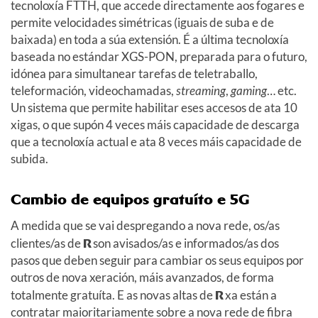
tecnoloxía FTTH, que accede directamente aos fogares e
permite velocidades simétricas (iguais de suba e de
baixada) en toda a súa extensión. É a última tecnoloxía
baseada no estándar XGS-PON, preparada para o futuro,
idónea para simultanear tarefas de teletraballo,
teleformación, videochamadas,
streaming
,
gaming
… etc.
Un sistema que permite habilitar eses accesos de ata 10
xigas, o que supón 4 veces máis capacidade de descarga
que a tecnoloxía actual e ata 8 veces máis capacidade de
subida.
Cambio de equipos gratuíto e 5G
A medida que se vai despregando a nova rede, os/as
clientes/as de
R
son avisados/as e informados/as dos
pasos que deben seguir para cambiar os seus equipos por
outros de nova xeración, máis avanzados, de forma
totalmente gratuíta. E as novas altas de
R
xa están a
contratar maioritariamente sobre a nova rede de fibra