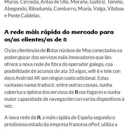
Muros, Cerceda, Antas de Ulla, Moraña, Guitiriz, Tomiño,
Abegondo, Ribadumia, Combarro, Muxía, Valga, Vilaboa
e Ponte Caldelas.
A rede máis rápida do mercado para
os/as clientes/as de
R
Os/as clientes/as de
R
dos núcleos de Mos conectados xa
poden gozar dos servizos máis innovadores que lles
ofrece a nova rede de fibra do operador galego, coa
posibilidade de accesos de ata 10 xigas, wifi 6 e tele con
deco Android 4K sen ningún custo adicional. Estas
vantaxes vanse traducir, entre outras cousas, nunha
cobertura óptima dos servizos de
R
nos fogares e nunha
maior capacidade de navegación con varios dispositivos á
vez.
A nova rede de
R
, a máis rápida de España segundo o
prestixioso estudo da empresa francesa
nPerf
, utiliza a