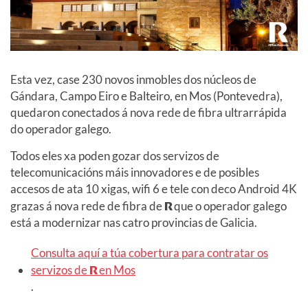
Esta vez, case 230 novos inmobles dos núcleos de
Gándara, Campo Eiro e Balteiro, en Mos (Pontevedra),
quedaron conectados á nova rede de fibra ultrarrápida
do operador galego.
Todos eles xa poden gozar dos servizos de
telecomunicacións máis innovadores e de posibles
accesos de ata 10 xigas, wifi 6 e tele con deco Android 4K
grazas á nova rede de fibra de
R
que o operador galego
está a modernizar nas catro provincias de Galicia.
Consulta aquí a túa cobertura para contratar os
servizos de
R
en Mos
.