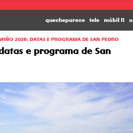
quecheparece
tele
móbil R
x
 MIÑO 2026: DATAS E PROGRAMA DE SAN PEDRO
 datas e programa de San