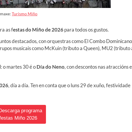
Imaxe:
Turismo Miño
a as f
estas do Miño de 2026
para todos os gustos.
s puntos destacados, con orquestras como El Combo Dominicano
grupos musicais como McKuin (tributo a Queen), MU2 (tributo 
: o martes 30 é o
Día do Neno
, con descontos nas atraccións e
2026
, día a día. Ten en conta que o luns 29 de xuño, festividade
 Descarga programa
festas Miño 2026