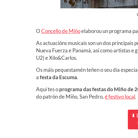
O
Concello de Miño
elaborou un programa par
As actuacións musicais son un dos principai
Nueva Fuerza e Panamá, así como artistas e 
U2) e Xilo&Carlos.
Os máis pequestamén teñen o seu día especial
a
festa da Escuma
.
Aquí tes o
programa das festas do Miño de 
do patrón de Miño, San Pedro,
é festivo local
.
⬇️