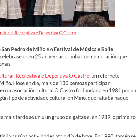
ultural, Recreativa e Deportiva O Castro
e San Pedro de Miño
é o
Festival de Música e Baile
celébrase o seu 25 aniversario, unha conmemoración que
onais.
ltural, Recreativa e Deportiva O Castro
, un refernete
 Miño. Hoxe en día, máis de 130 persoas participan
ro a asociación cultural O Castro foi fundada en 1981 por un
gún tipo de actividade cultural en Miño, que faltaba naquel
ue máis tarde se uniu un grupo de gaitas e, en 1989, o primeiro
inúa as súas actividades ata o día de hoxe. En 1990, tamén se