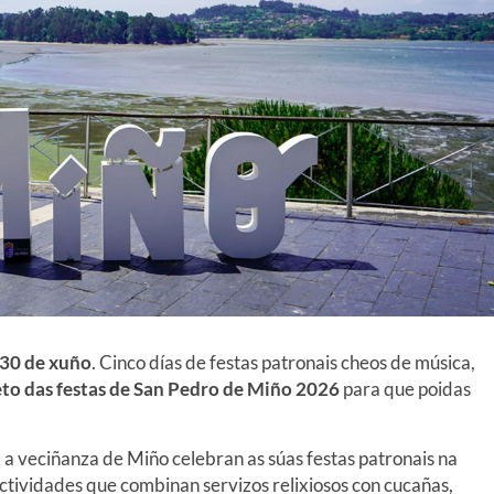
 30 de xuño
. Cinco días de festas patronais cheos de música,
o das festas de San Pedro de Miño 2026
para que poidas
, a veciñanza de Miño celebran as súas festas patronais na
tividades que combinan servizos relixiosos con cucañas,