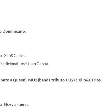
o Dominicano
.
on Xilo&Carlos.
Tradicional José Juan García.
ibuto a Queen), MU2 (banda tributo a U2)
e
Xilo&Carlos
.
con Nueva Fuerza.