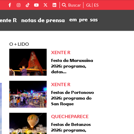
Buscar
GL
ES
ente R
notas de prensa
O + LIDO
XENTE R
Festa da Maruxaina
2026: programa,
datas...
XENTE R
Festas de Portonovo
2026: programa do
San Roque
QUECHEPARECE
Festas de Betanzos
2026: programa,