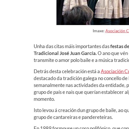
Imaxe:
Asociación C
Unha das citas máis importantes das
festas d
Tradicional José Juan García.
O ano que vén 
transmite o amor polo baile e a música tradici
Detrás desta celebración está a
Asociación Cu
destacado da tradición galega no concello de
semanalmente nas actividades da entidade, pe
grupo de país e nais que querían establecer al
momento.
Isto levou á creación dun grupo de baile, ao q
grupo de cantareiras e pandereteiras.
En 1989 formouse un coro polifónico, que cont