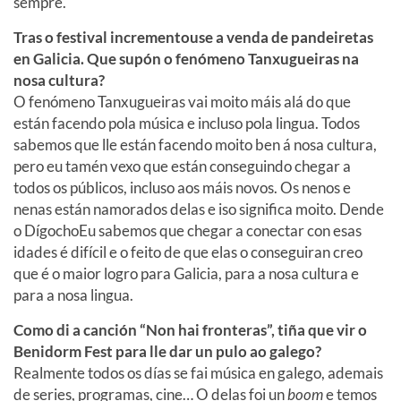
sempre.
Tras o festival incrementouse a venda de pandeiretas
en Galicia. Que supón o fenómeno Tanxugueiras na
nosa cultura?
O fenómeno Tanxugueiras vai moito máis alá do que
están facendo pola música e incluso pola lingua. Todos
sabemos que lle están facendo moito ben á nosa cultura,
pero eu tamén vexo que están conseguindo chegar a
todos os públicos, incluso aos máis novos. Os nenos e
nenas están namorados delas e iso significa moito. Dende
o DígochoEu sabemos que chegar a conectar con esas
idades é difícil e o feito de que elas o conseguiran creo
que é o maior logro para Galicia, para a nosa cultura e
para a nosa lingua.
Como di a canción “Non hai fronteras”, tiña que vir o
Benidorm Fest para lle dar un pulo ao galego?
Realmente todos os días se fai música en galego, ademais
de series, programas, cine… O delas foi un
boom
e temos