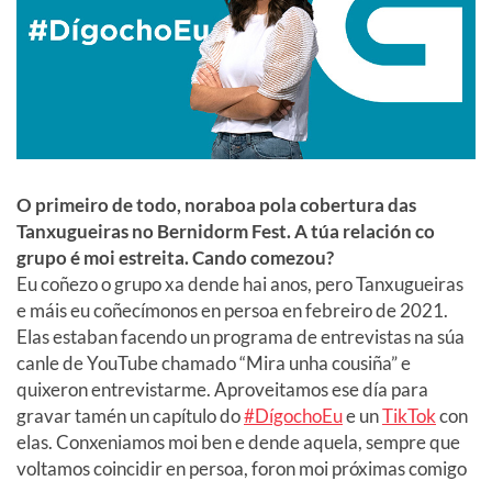
O primeiro de todo, noraboa pola cobertura das
Tanxugueiras no Bernidorm Fest. A túa relación co
grupo é moi estreita. Cando comezou?
Eu coñezo o grupo xa dende hai anos, pero Tanxugueiras
e máis eu coñecímonos en persoa en febreiro de 2021.
Elas estaban facendo un programa de entrevistas na súa
canle de YouTube chamado “Mira unha cousiña” e
quixeron entrevistarme. Aproveitamos ese día para
gravar tamén un capítulo do
#DígochoEu
e un
TikTok
con
elas. Conxeniamos moi ben e dende aquela, sempre que
voltamos coincidir en persoa, foron moi próximas comigo