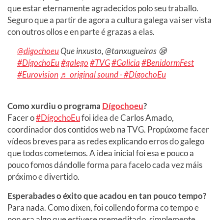
que estar eternamente agradecidos polo seu traballo.
Seguro que a partir de agora a cultura galega vai ser vista
con outros ollos e en parte é grazas a elas.
@digochoeu
Que inxusto, @tanxugueiras 😪
#DígochoEu
#galego
#TVG
#Galicia
#BenidormFest
#Eurovision
♬ original sound - #DígochoEu
Como xurdiu o programa
Dígochoeu
?
Facer o
#DígochoEu
foi idea de Carlos Amado,
coordinador dos contidos web na TVG. Propúxome facer
vídeos breves para as redes explicando erros do galego
que todos cometemos. A idea inicial foi esa e pouco a
pouco fomos dándolle forma para facelo cada vez máis
próximo e divertido.
Esperabades o éxito que acadou en tan pouco tempo?
Para nada. Como dixen, foi collendo forma co tempo e
non era algo que estivese premeditado, simplemente