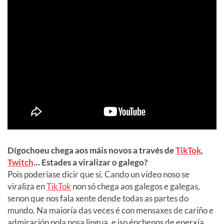
Dígochoeu chega aos máis novos a través de
TikTok
,
Twitch
… Estades a viralizar o galego?
Pois poderíase dicir que si. Cando un vídeo noso se
viraliza en
TikTok
non só chega aos galegos e galegas,
senon que nos fala xente dende todas as partes do
mundo. Na maioría das veces é con mensaxes de cariño e
admiración pola nosa lingua, e iso énchenos de enerxía