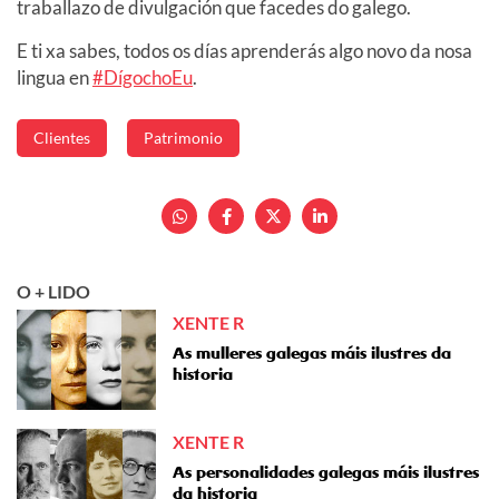
traballazo de divulgación que facedes do galego.
E ti xa sabes, todos os días aprenderás algo novo da nosa
lingua en
#DígochoEu
.
Clientes
Patrimonio
O + LIDO
XENTE R
As mulleres galegas máis ilustres da
historia
XENTE R
As personalidades galegas máis ilustres
da historia