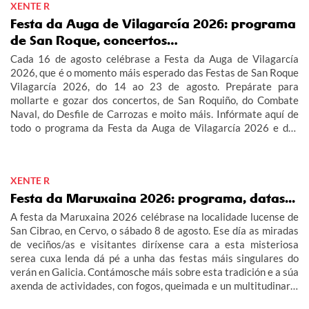
XENTE R
Festa da Auga de Vilagarcía 2026: programa
de San Roque, concertos…
Cada 16 de agosto celébrase a Festa da Auga de Vilagarcía
2026, que é o momento máis esperado das Festas de San Roque
Vilagarcía 2026, do 14 ao 23 de agosto. Prepárate para
mollarte e gozar dos concertos, de San Roquiño, do Combate
Naval, do Desfile de Carrozas e moito máis. Infórmate aquí de
todo o programa da Festa da Auga de Vilagarcía 2026 e das
Festas de San Roque Vilagarcía 2026.
XENTE R
Festa da Maruxaina 2026: programa, datas...
A festa da Maruxaina 2026 celébrase na localidade lucense de
San Cibrao, en Cervo, o sábado 8 de agosto. Ese día as miradas
de veciños/as e visitantes diríxense cara a esta misteriosa
serea cuxa lenda dá pé a unha das festas máis singulares do
verán en Galicia. Contámosche máis sobre esta tradición e a súa
axenda de actividades, con fogos, queimada e un multitudinario
"Gran Xuízo Popular". Consulta aquí o programa da festa da