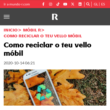
Ir a mundo-r.com
GL
ES
INICIO
MÓBIL R
COMO RECICLAR O TEU VELLO MÓBIL
Como reciclar o teu vello
móbil
2020-10-14 06:21