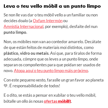
Leva o teu vello móbil a un punto limpo
Se non lle vas dar o teu móbil vello a un familiar ou non
decides doalo (a
Oxfam Intermón
ou
Amnistía Internacional
, por exemplo), desfaite del nun
punto limpo
.
Non, os móbiles non van ao contedor amarelo. Decátate
de que están feitos de materiais moi distintos, como
plástico, vidro ou metais
. Así que, para tiralos de forma
adecuada, cómpre que os leves a un punto limpo, onde
separan os compoñentes para que poidan ser usados de
novo.
Atopa aquí o teu punto limpo máis próximo
.
Con este pequeno xesto, faraslle un gran favor ao planeta
💚. É responsabilidade de todos!
E o dito, se estás a pensar en xubilar o teu vello móbil,
bótalle un ollo ás nosas
ofertas
móbilR
.