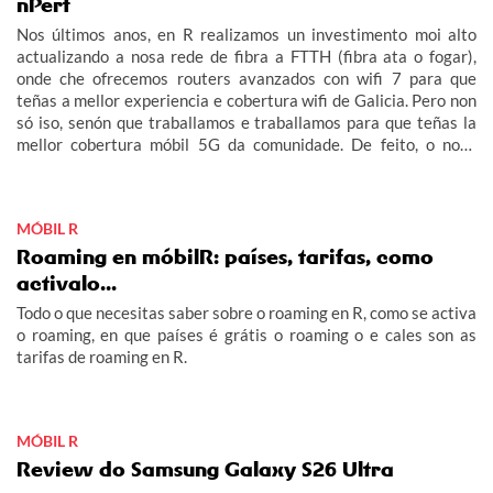
nPerf
Nos últimos anos, en R realizamos un investimento moi alto
actualizando a nosa rede de fibra a FTTH (fibra ata o fogar),
onde che ofrecemos routers avanzados con wifi 7 para que
teñas a mellor experiencia e cobertura wifi de Galicia. Pero non
só iso, senón que traballamos e traballamos para que teñas la
mellor cobertura móbil 5G da comunidade. De feito, o noso
obxectivo era acabar este 2026 con 5G no 100% do rural
galego habitado e adiantámonos ás nosas previsións.
MÓBIL R
Roaming en móbilR: países, tarifas, como
activalo...
Todo o que necesitas saber sobre o roaming en R, como se activa
o roaming, en que países é grátis o roaming o e cales son as
tarifas de roaming en R.
MÓBIL R
Review do Samsung Galaxy S26 Ultra