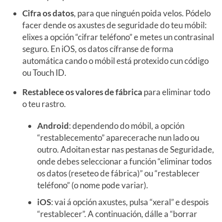
Cifra os datos
, para que ninguén poida velos. Pódelo
facer dende os axustes de seguridade do teu móbil:
elixes a opción “cifrar teléfono” e metes un contrasinal
seguro. En iOS, os datos cífranse de forma
automática cando o móbil está protexido cun código
ou Touch ID.
Restablece os valores de fábrica
para eliminar todo
o teu rastro.
Android
: dependendo do móbil, a opción
“restablecemento” aparecerache nun lado ou
outro. Adoitan estar nas pestanas de Seguridade,
onde debes seleccionar a función “eliminar todos
os datos (reseteo de fábrica)” ou “restablecer
teléfono” (o nome pode variar).
iOS
: vai á opción axustes, pulsa “xeral” e despois
“restablecer”. A continuación, dálle a “borrar