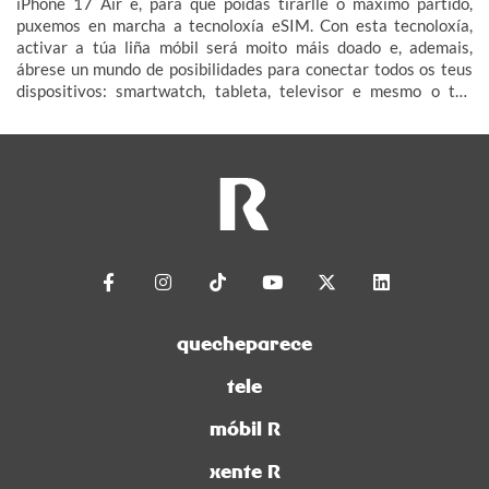
iPhone 17 Air e, para que poidas tirarlle o máximo partido,
puxemos en marcha a tecnoloxía eSIM. Con esta tecnoloxía,
activar a túa liña móbil será moito máis doado e, ademais,
ábrese un mundo de posibilidades para conectar todos os teus
dispositivos: smartwatch, tableta, televisor e mesmo o teu
coche (IoT – Internet das Cousas).
quecheparece
tele
móbil R
xente R