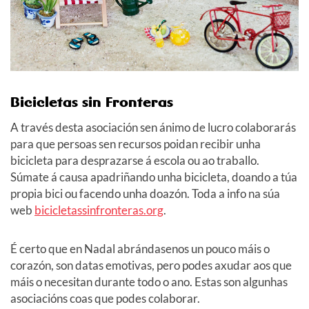
Bicicletas sin Fronteras
A través desta asociación sen ánimo de lucro colaborarás
para que persoas sen recursos poidan recibir unha
bicicleta para desprazarse á escola ou ao traballo.
Súmate á causa apadriñando unha bicicleta, doando a túa
propia bici ou facendo unha doazón. Toda a info na súa
web
bicicletassinfronteras.org
.
É certo que en Nadal abrándasenos un pouco máis o
corazón, son datas emotivas, pero podes axudar aos que
máis o necesitan durante todo o ano. Estas son algunhas
asociacións coas que podes colaborar.