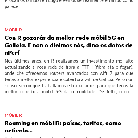
Probamos o móbil en Lugo e vemos se realmente é tan bo como
parece
MÓBIL R
Con R gozarás da mellor rede móbil 5G en
Galicia. E non o dicimos nós, dino os datos de
nPerf
Nos últimos anos, en R realizamos un investimento moi alto
actualizando a nosa rede de fibra a FTTH (fibra ata o fogar),
onde che ofrecemos routers avanzados con wifi 7 para que
teñas a mellor experiencia e cobertura wifi de Galicia. Pero non
só iso, senón que traballamos e traballamos para que teñas la
mellor cobertura móbil 5G da comunidade. De feito, o noso
obxectivo era acabar este 2026 con 5G no 100% do rural
galego habitado e adiantámonos ás nosas previsións.
MÓBIL R
Roaming en móbilR: países, tarifas, como
activalo...