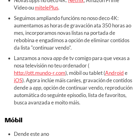
Novas
apps
no deco 4K:
Netflix
, Amazon Prime
Video ou
mitelePlus
.
Seguimos ampliando funcións no noso deco 4K:
aumentamos as horas de gravación ata 350 horas ao
mes, incorporamos novas listas na portada de
rebobina e engadimos a opción de eliminar contidos
da lista "continuar vendo".
Lanzamos a nova
app
de tv comigo para que vexas a
nosa televisión no teu ordenador (
http://ott.mundo-r.com
), móbil ou tablet (
Android
e
iOS
). Agora inclúe máis canles, gravación de contidos
dende a
app
, opción de continuar vendo, reprodución
automática do seguinte episodio, lista de favoritos,
busca avanzada e moito máis.
Móbil
Dende este ano