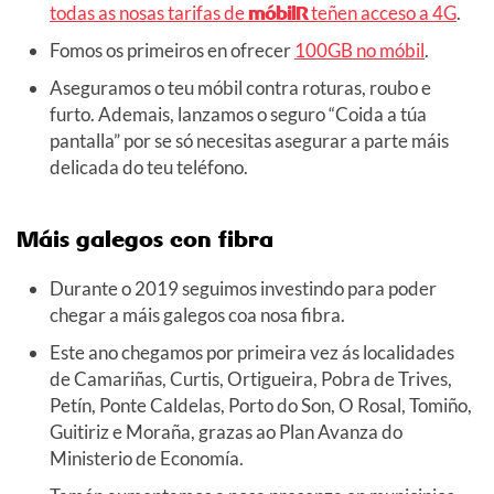
todas as nosas tarifas de
móbilR
teñen acceso a 4G
.
Fomos os primeiros en ofrecer
100GB no móbil
.
Aseguramos o teu móbil contra roturas, roubo e
furto. Ademais, lanzamos o seguro “Coida a túa
pantalla” por se só necesitas asegurar a parte máis
delicada do teu teléfono.
Máis galegos con fibra
Durante o 2019 seguimos investindo para poder
chegar a máis galegos coa nosa fibra.
Este ano chegamos por primeira vez ás localidades
de Camariñas, Curtis, Ortigueira, Pobra de Trives,
Petín, Ponte Caldelas, Porto do Son, O Rosal, Tomiño,
Guitiriz e Moraña, grazas ao Plan Avanza do
Ministerio de Economía.