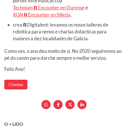
parties
informáticas coa
Technium
R
Encounter en Ourense
e
XGN
R
Encounter en Silleda
.
crea
R
Digitalent: levamos os nosos talleres de
robótica para nenos e charlas didácticas para
maiores a dez localidades de Galicia.
Como ves, o ano deu moito de si. No 2020 seguiremos ao
pé do canón para darche sempre o mellor servizo.
Feliz Ano!
Clientes
O + LIDO