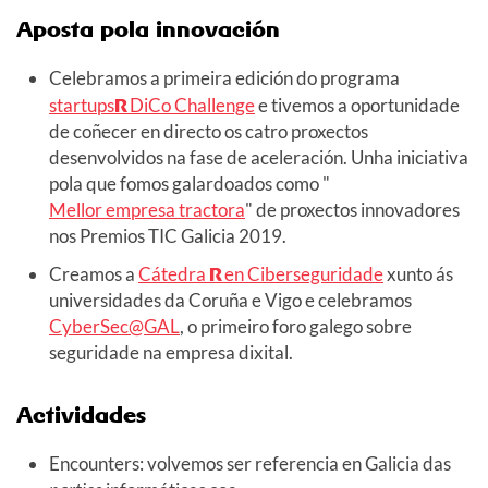
Aposta pola innovación
Celebramos a primeira edición do programa
startups
R
DiCo Challenge
e tivemos a oportunidade
de coñecer en directo os catro proxectos
desenvolvidos na fase de aceleración. Unha iniciativa
pola que fomos galardoados como "
Mellor empresa tractora
" de proxectos innovadores
nos Premios TIC Galicia 2019.
Creamos a
Cátedra
R
en Ciberseguridade
xunto ás
universidades da Coruña e Vigo e celebramos
CyberSec@GAL
, o primeiro foro galego sobre
seguridade na empresa dixital.
Actividades
Encounters: volvemos ser referencia en Galicia das