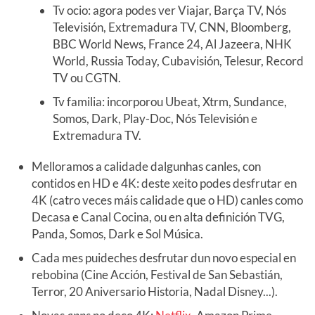
Tv ocio: agora podes ver Viajar, Barça TV, Nós
Televisión, Extremadura TV, CNN, Bloomberg,
BBC World News, France 24, Al Jazeera, NHK
World, Russia Today, Cubavisión, Telesur, Record
TV ou CGTN.
Tv familia: incorporou Ubeat, Xtrm, Sundance,
Somos, Dark, Play-Doc, Nós Televisión e
Extremadura TV.
Melloramos a calidade dalgunhas canles, con
contidos en HD e 4K: deste xeito podes desfrutar en
4K (catro veces máis calidade que o HD) canles como
Decasa e Canal Cocina, ou en alta definición TVG,
Panda, Somos, Dark e Sol Música.
Cada mes puideches desfrutar dun novo especial en
rebobina (Cine Acción, Festival de San Sebastián,
Terror, 20 Aniversario Historia, Nadal Disney...).