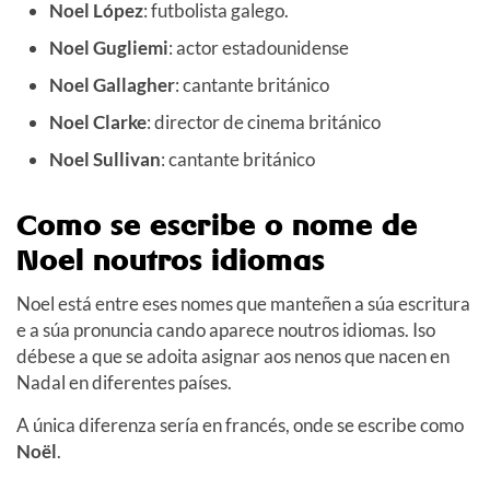
Noel López
: futbolista galego.
Noel Gugliemi
: actor estadounidense
Noel Gallagher
: cantante británico
Noel Clarke
: director de cinema británico
Noel Sullivan
: cantante británico
Como se escribe o nome de
Noel noutros idiomas
Noel está entre eses nomes que manteñen a súa escritura
e a súa pronuncia cando aparece noutros idiomas. Iso
débese a que se adoita asignar aos nenos que nacen en
Nadal en diferentes países.
A única diferenza sería en francés, onde se escribe como
Noël
.