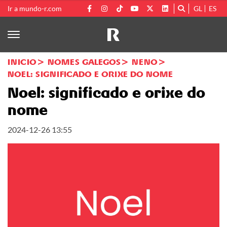
Ir a mundo-r.com
GL
ES
INICIO
NOMES GALEGOS
NENO
NOEL: SIGNIFICADO E ORIXE DO NOME
Noel: significado e orixe do
nome
2024-12-26 13:55