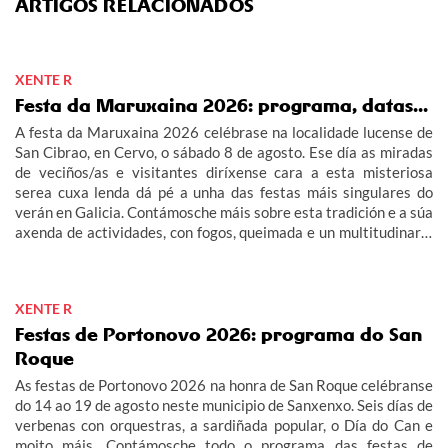
ARTIGOS RELACIONADOS
XENTE R
Festa da Maruxaina 2026: programa, datas...
A festa da Maruxaina 2026 celébrase na localidade lucense de
San Cibrao, en Cervo, o sábado 8 de agosto. Ese día as miradas
de veciños/as e visitantes diríxense cara a esta misteriosa
serea cuxa lenda dá pé a unha das festas máis singulares do
verán en Galicia. Contámosche máis sobre esta tradición e a súa
axenda de actividades, con fogos, queimada e un multitudinario
"Gran Xuízo Popular". Consulta aquí o programa da festa da
Maruxaina 2026.
XENTE R
Festas de Portonovo 2026: programa do San
Roque
As festas de Portonovo 2026 na honra de San Roque celébranse
do 14 ao 19 de agosto neste municipio de Sanxenxo. Seis días de
verbenas con orquestras, a sardiñada popular, o Día do Can e
moito máis. Contámosche todo o programa das festas de