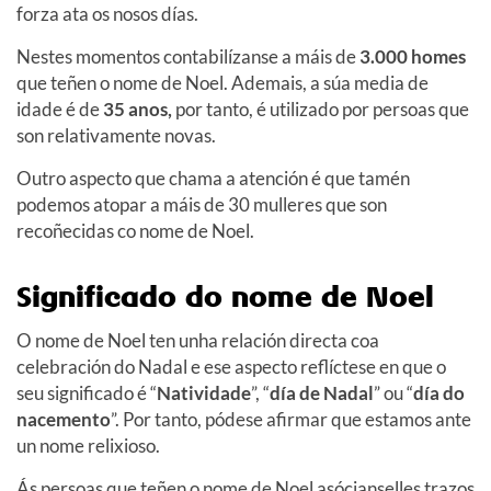
forza ata os nosos días.
Nestes momentos contabilízanse a máis de
3.000 homes
que teñen o nome de Noel. Ademais, a súa media de
idade é de
35 anos,
por tanto, é utilizado por persoas que
son relativamente novas.
Outro aspecto que chama a atención é que tamén
podemos atopar a máis de 30 mulleres que son
recoñecidas co nome de Noel.
Significado do nome de Noel
O nome de Noel ten unha relación directa coa
celebración do Nadal e ese aspecto reflíctese en que o
seu significado é “
Natividade
”, “
día de Nadal
” ou “
día do
nacemento
”. Por tanto, pódese afirmar que estamos ante
un nome relixioso.
Ás persoas que teñen o nome de Noel asócianselles trazos