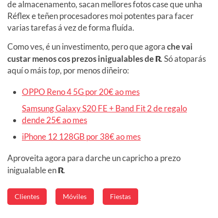
de almacenamento, sacan mellores fotos case que unha
Réflex e teñen procesadores moi potentes para facer
varias tarefas á vez de forma fluída.
Como ves, é un investimento, pero que agora
che vai
custar menos cos prezos inigualables de
R
. Só atoparás
aquí o máis
top
, por menos diñeiro:
OPPO Reno 4 5G por 20€ ao mes
Samsung Galaxy S20 FE + Band Fit 2 de regalo
dende 25€ ao mes
iPhone 12 128GB por 38€ ao mes
Aproveita agora para darche un capricho a prezo
inigualable en
R
.
Clientes
Móviles
Fiestas