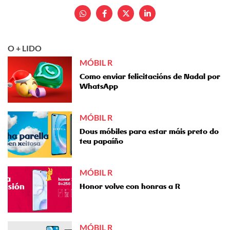
O + LIDO
MÓBIL R
Como enviar felicitacións de Nadal por
WhatsApp
MÓBIL R
Dous móbiles para estar máis preto do
teu papaíño
MÓBIL R
Honor volve con honras a R
MÓBIL R