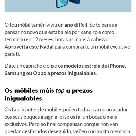
O teu móbil tamén viviu un
ano difícil
. Se te paras a
pensar no novo que estaba aló por xaneiro e como
terminou en 12 meses, botas as mans á cabeza.
Aproveita este Nadal
para comprarte un móbil exclusivo
para ti.
Dáte un capricho e elixe os
modelos estrela de iPhone,
Samsung ou Oppo a prezos inigualables
.
Os móbiles máis
a prezos
top
inigualables
Os fabricantes de móbiles poñen toda a carne no asador
cos seus buques insignia, e iso os fai un bocado máis
exclusivos. Pero ao final compensan porque non van
quedar desfasados deseguido, veñen con moita memoria