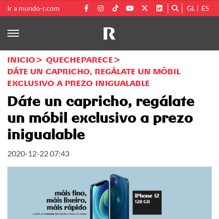
Ir a mundo-r.com
GL
ES
INICIO
QUECHEPARECE
DÁTE UN CAPRICHO, REGÁLATE UN MÓBIL
EXCLUSIVO A PREZO INIGUALABLE
Dáte un capricho, regálate
un móbil exclusivo a prezo
inigualable
2020-12-22 07:43