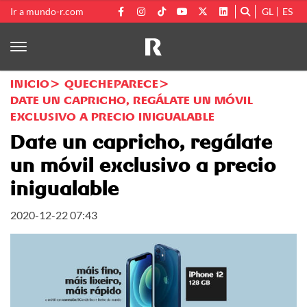
Ir a mundo-r.com
GL
ES
INICIO
QUECHEPARECE
DATE UN CAPRICHO, REGÁLATE UN MÓVIL
EXCLUSIVO A PRECIO INIGUALABLE
Date un capricho, regálate
un móvil exclusivo a precio
inigualable
2020-12-22 07:43