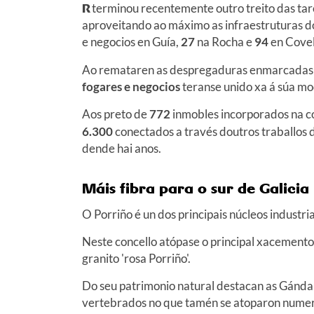
R
terminou recentemente outro treito das tar
aproveitando ao máximo as infraestruturas 
e negocios en Guía,
27
na Rocha e
94
en Covel
Ao remataren as despregaduras enmarcadas 
fogares e negocios
teranse unido xa á súa mo
Aos preto de
772
inmobles incorporados na co
6.300
conectados a través doutros traballos
dende hai anos.
Máis fibra para o sur de Galicia
O Porriño é un dos principais núcleos industria
Neste concello atópase o principal xacemento
granito 'rosa Porriño'.
Do seu patrimonio natural destacan as Gánda
vertebrados no que tamén se atoparon numero