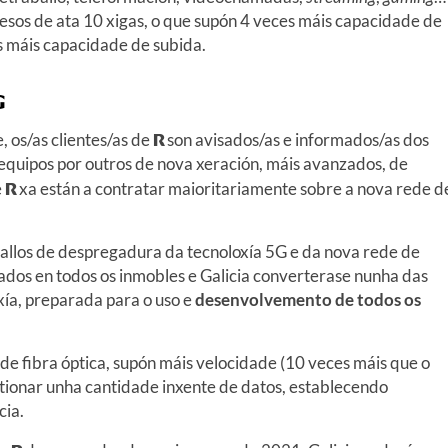
cesos de ata 10 xigas, o que supón 4 veces máis capacidade de
es máis capacidade de subida.
G
 os/as clientes/as de
R
son avisados/as e informados/as dos
equipos por outros de nova xeración, máis avanzados, de
e
R
xa están a contratar maioritariamente sobre a nova rede d
allos de despregadura da tecnoloxía 5G e da nova rede de
ados en todos os inmobles e Galicia converterase nunha das
ía, preparada para o uso e
desenvolvemento de todos os
de fibra óptica, supón máis velocidade (10 veces máis que o
stionar unha cantidade inxente de datos, establecendo
cia.