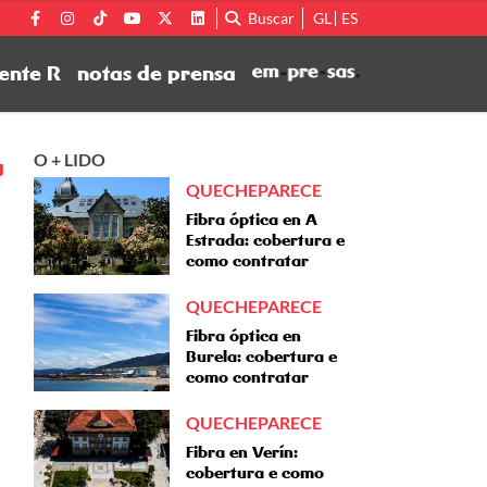
Buscar
GL
ES
ente R
notas de prensa
O + LIDO
N
QUECHEPARECE
Fibra óptica en A
Estrada: cobertura e
como contratar
QUECHEPARECE
Fibra óptica en
Burela: cobertura e
como contratar
QUECHEPARECE
Fibra en Verín:
cobertura e como