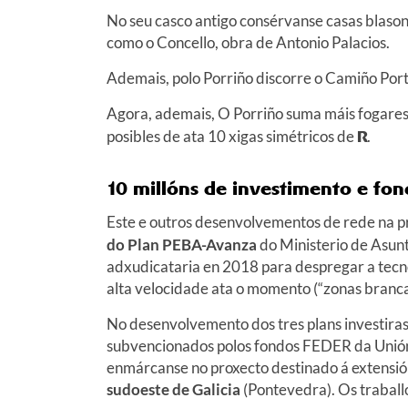
No seu casco antigo consérvanse casas blason
como o Concello, obra de Antonio Palacios.
Ademais, polo Porriño discorre o Camiño Port
Agora, ademais, O Porriño suma máis fogares 
posibles de ata 10 xigas simétricos de
R
.
10 millóns de investimento e fo
Este e outros desenvolvementos de rede na p
do Plan PEBA-Avanza
do Ministerio de Asun
adxudicataria en 2018 para despregar a tecn
alta velocidade ata o momento (“zonas branca
No desenvolvemento dos tres plans investiras
subvencionados polos fondos FEDER da Unión
enmárcanse no proxecto destinado á extensió
sudoeste de Galicia
(Pontevedra). Os traball