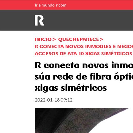
Ir a mundo-r.com
INICIO
QUECHEPARECE
R CONECTA NOVOS INMOBLES E NEGOC
ACCESOS DE ATA 10 XIGAS SIMÉTRICOS
R conecta novos inmo
súa rede de fibra ópt
xigas simétricos
2022-01-18 09:12