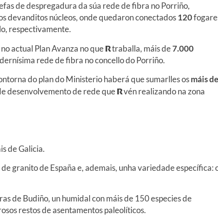
efas de despregadura da súa rede de fibra no Porriño,
dos devanditos núcleos, onde quedaron conectados
120
fogare
o, respectivamente.
no actual Plan Avanza no que
R
traballa, máis de
7.000
dernísima rede de fibra no concello do Porriño.
ntorna do plan do Ministerio haberá que sumarlles os
máis d
 de desenvolvemento de rede que
R
vén realizando na zona
is de Galicia.
 de granito de España e, ademais, unha variedade específica: 
ras de Budiño, un humidal con máis de 150 especies de
sos restos de asentamentos paleolíticos.