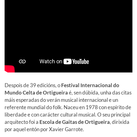
Despois de 39 edicións, o
Festival Internacional do
Mundo Celta de Ortigueira
é, sen dúbida, unha das citas
máis esperadas do verán musical internacional e un
referente mundial do folk. Naceu en 1978 con espírito de
liberdade e con carácter cultural musical. O seu principal
arquitecto foi a
Escola de Gaitas de Ortigueira
, dirixida
por aquel entón por Xavier Garrote.