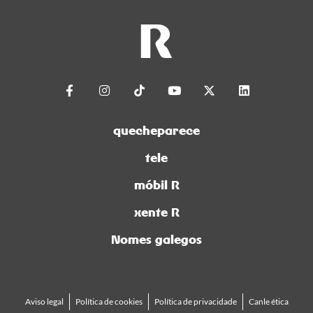
quecheparece
tele
móbil R
xente R
Nomes galegos
Aviso legal
Política de cookies
Política de privacidade
Canle ética