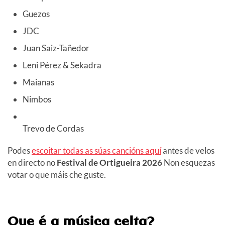
Guezos
JDC
Juan Saiz-Tañedor
Leni Pérez & Sekadra
Maianas
Nimbos
Trevo de Cordas
Podes
escoitar todas as súas cancións aquí
antes de velos
en directo no
Festival de Ortigueira 2026
Non esquezas
votar o que máis che guste.
Que é a música celta?