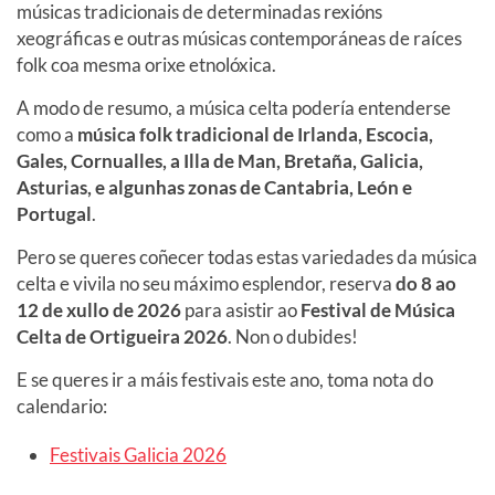
músicas tradicionais de determinadas rexións
xeográficas e outras músicas contemporáneas de raíces
folk coa mesma orixe etnolóxica.
A modo de resumo, a música celta podería entenderse
como a
música folk tradicional de Irlanda, Escocia,
Gales, Cornualles, a Illa de Man, Bretaña, Galicia,
Asturias, e algunhas zonas de Cantabria, León e
Portugal
.
Pero se queres coñecer todas estas variedades da música
celta e vivila no seu máximo esplendor, reserva
do
8 ao
12
de xullo de
2026
para asistir ao
Festival de Música
Celta de Ortigueira
2026
. Non o dubides!
E se queres ir a máis festivais este ano, toma nota do
calendario:
Festivais Galicia 2026