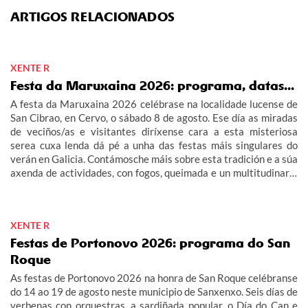
ARTIGOS RELACIONADOS
XENTE R
Festa da Maruxaina 2026: programa, datas...
A festa da Maruxaina 2026 celébrase na localidade lucense de
San Cibrao, en Cervo, o sábado 8 de agosto. Ese día as miradas
de veciños/as e visitantes diríxense cara a esta misteriosa
serea cuxa lenda dá pé a unha das festas máis singulares do
verán en Galicia. Contámosche máis sobre esta tradición e a súa
axenda de actividades, con fogos, queimada e un multitudinario
"Gran Xuízo Popular". Consulta aquí o programa da festa da
Maruxaina 2026.
XENTE R
Festas de Portonovo 2026: programa do San
Roque
As festas de Portonovo 2026 na honra de San Roque celébranse
do 14 ao 19 de agosto neste municipio de Sanxenxo. Seis días de
verbenas con orquestras, a sardiñada popular, o Día do Can e