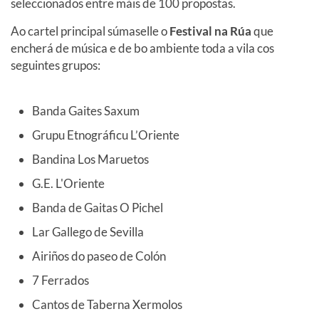
seleccionados entre máis de 100 propostas.
Ao cartel principal súmaselle o
Festival na Rúa
que
encherá de música e de bo ambiente toda a vila cos
seguintes grupos:
Banda Gaites Saxum
Grupu Etnográficu L’Oriente
Bandina Los Maruetos
G.E. L'Oriente
Banda de Gaitas O Pichel
Lar Gallego de Sevilla
Airiños do paseo de Colón
7 Ferrados
Cantos de Taberna Xermolos