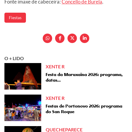
Fonte imaxe de cabeceira:
Concello de Burela
.
Fiestas
O + LIDO
XENTE R
Festa da Maruxaina 2026: programa,
datas...
XENTE R
Festas de Portonovo 2026: programa
do San Roque
QUECHEPARECE