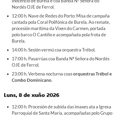
Inocencio de Burela e coa Banda Nª Señora do
Nordés OJE de Ferrol.
12:00 h. Nave de Redes do Porto: Misa de campaña
cantada pola Coral Polifónica de Burela. Ao remate,
procesión marítima da Vixen do Carmen, portada
polo barco O Cantiño e acompañada pola frota de
Burela.
14:00 h. Sesión vermú coa orquestra Trébol.
17:00 h. Pasarrúas coa Banda Nª Señora do Nordés
OJE de Ferrol.
23:00 h. Verbena nocturna coas
orquestras Trébol e
Combo Dominicano
.
Luns, 8 de xuño
2026
12:00 h. Procesión de subida das imaxes ata a Igrexa
Parroquial de Santa María, acompañadas polo Grupo