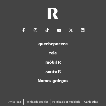
quecheparece
tele
móbil R
xente R
Nomes galegos
Aviso legal
Política de cookies
Política de privacidade
Canle ética