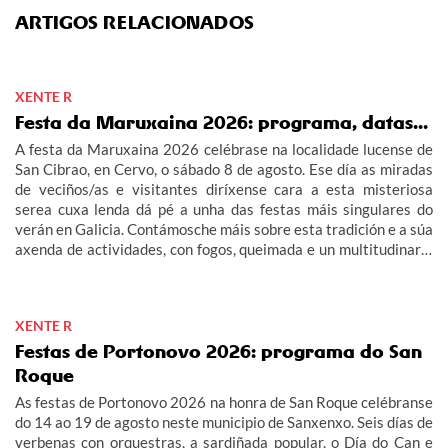
ARTIGOS RELACIONADOS
XENTE R
Festa da Maruxaina 2026: programa, datas...
A festa da Maruxaina 2026 celébrase na localidade lucense de
San Cibrao, en Cervo, o sábado 8 de agosto. Ese día as miradas
de veciños/as e visitantes diríxense cara a esta misteriosa
serea cuxa lenda dá pé a unha das festas máis singulares do
verán en Galicia. Contámosche máis sobre esta tradición e a súa
axenda de actividades, con fogos, queimada e un multitudinario
"Gran Xuízo Popular". Consulta aquí o programa da festa da
Maruxaina 2026.
XENTE R
Festas de Portonovo 2026: programa do San
Roque
As festas de Portonovo 2026 na honra de San Roque celébranse
do 14 ao 19 de agosto neste municipio de Sanxenxo. Seis días de
verbenas con orquestras, a sardiñada popular, o Día do Can e