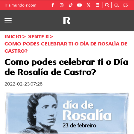
Ir a mundo-r.com
GL
ES
INICIO
XENTE R
COMO PODES CELEBRAR TI O DÍA DE ROSALÍA DE
CASTRO?
Como podes celebrar ti o Día
de Rosalía de Castro?
2022-02-23 07:28