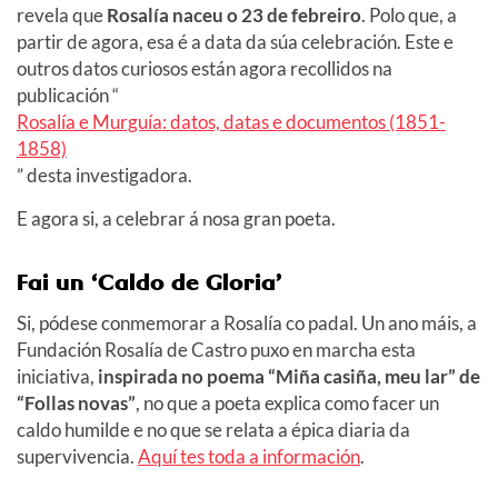
revela que
Rosalía naceu o 23 de febreiro
. Polo que, a
partir de agora, esa é a data da súa celebración. Este e
outros datos curiosos están agora recollidos na
publicación “
Rosalía e Murguía: datos, datas e documentos (1851-
1858)
” desta investigadora.
E agora si, a celebrar á nosa gran poeta.
Fai un ‘Caldo de Gloria’
Si, pódese conmemorar a Rosalía co padal. Un ano máis, a
Fundación Rosalía de Castro puxo en marcha esta
iniciativa,
inspirada no poema “Miña casiña, meu lar” de
“Follas novas”
, no que a poeta explica como facer un
caldo humilde e no que se relata a épica diaria da
supervivencia.
Aquí tes toda a información
.