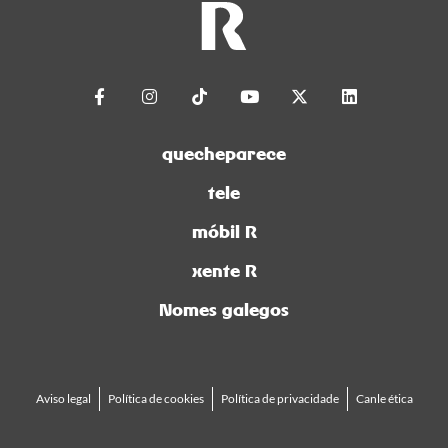
quecheparece
tele
móbil R
xente R
Nomes galegos
Aviso legal
Política de cookies
Política de privacidade
Canle ética