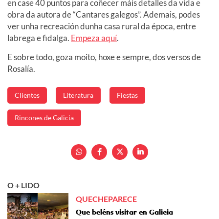
en case 40 puntos para coñecer máis detalles da vida e
obra da autora de “Cantares galegos”. Ademais, podes
ver unha recreación dunha casa rural da época, entre
labrega e fidalga.
Empeza aquí
.
E sobre todo, goza moito, hoxe e sempre, dos versos de
Rosalía.
Clientes
Literatura
Fiestas
Rincones de Galicia
O + LIDO
QUECHEPARECE
Que beléns visitar en Galicia