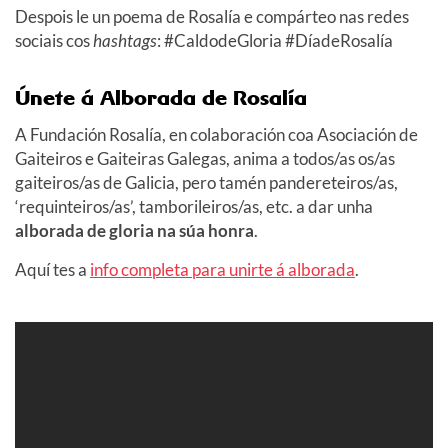
Despois le un poema de Rosalía e compárteo nas redes
sociais cos
hashtags
: #CaldodeGloria #DíadeRosalía
Únete á Alborada de Rosalía
A Fundación Rosalía, en colaboración coa Asociación de
Gaiteiros e Gaiteiras Galegas, anima a todos/as os/as
gaiteiros/as de Galicia, pero tamén pandereteiros/as,
‘requinteiros/as’, tamborileiros/as, etc. a dar unha
alborada de gloria na súa honra
.
Aquí tes a
info completa para unirte á alborada
.