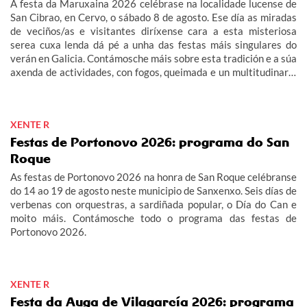
A festa da Maruxaina 2026 celébrase na localidade lucense de
San Cibrao, en Cervo, o sábado 8 de agosto. Ese día as miradas
de veciños/as e visitantes diríxense cara a esta misteriosa
serea cuxa lenda dá pé a unha das festas máis singulares do
verán en Galicia. Contámosche máis sobre esta tradición e a súa
axenda de actividades, con fogos, queimada e un multitudinario
"Gran Xuízo Popular". Consulta aquí o programa da festa da
Maruxaina 2026.
XENTE R
Festas de Portonovo 2026: programa do San
Roque
As festas de Portonovo 2026 na honra de San Roque celébranse
do 14 ao 19 de agosto neste municipio de Sanxenxo. Seis días de
verbenas con orquestras, a sardiñada popular, o Día do Can e
moito máis. Contámosche todo o programa das festas de
Portonovo 2026.
XENTE R
Festa da Auga de Vilagarcía 2026: programa