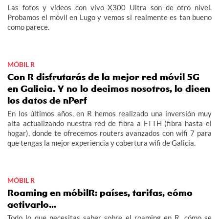
Las fotos y vídeos con vivo X300 Ultra son de otro nivel.
Probamos el móvil en Lugo y vemos si realmente es tan bueno
como parece.
MÓBIL R
Con R disfrutarás de la mejor red móvil 5G
en Galicia. Y no lo decimos nosotros, lo dicen
los datos de nPerf
En los últimos años, en R hemos realizado una inversión muy
alta actualizando nuestra red de fibra a FTTH (fibra hasta el
hogar), donde te ofrecemos routers avanzados con wifi 7 para
que tengas la mejor experiencia y cobertura wifi de Galicia.
MÓBIL R
Roaming en móbilR: países, tarifas, cómo
activarlo...
Todo lo que necesitas saber sobre el roaming en R, cómo se