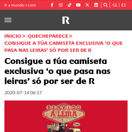
Ir a mundo-r.com
GL
ES
INICIO
QUECHEPARECE
CONSIGUE A TÚA CAMISETA EXCLUSIVA ‘O QUE
PASA NAS LEIRAS’ SÓ POR SER DE R
Consigue a túa camiseta
exclusiva ‘o que pasa nas
leiras’ só por ser de R
2020-07-14 06:17