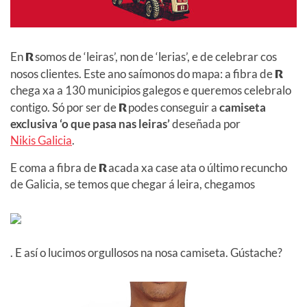
En
R
somos de ‘leiras’, non de ‘lerias’, e de celebrar cos
nosos clientes. Este ano saímonos do mapa: a fibra de
R
chega xa a 130 municipios galegos e queremos celebralo
contigo. Só por ser de
R
podes conseguir a
camiseta
exclusiva ‘o que pasa nas leiras’
deseñada por
Nikis Galicia
.
E coma a fibra de
R
acada xa case ata o último recuncho
de Galicia, se temos que chegar á leira, chegamos
. E así o lucimos orgullosos na nosa camiseta. Gústache?