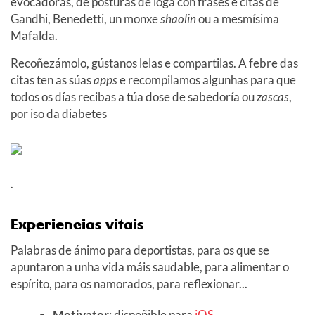
evocadoras, de posturas de ioga con frases e citas de
Gandhi, Benedetti, un monxe
shaolin
ou a mesmísima
Mafalda.
Recoñezámolo, gústanos lelas e compartilas. A febre das
citas ten as súas
apps
e recompilamos algunhas para que
todos os días recibas a túa dose de sabedoría ou
zascas
,
por iso da diabetes
.
Experiencias vitais
Palabras de ánimo para deportistas, para os que se
apuntaron a unha vida máis saudable, para alimentar o
espírito, para os namorados, para reflexionar...
Motivator
: dispoñible para
iOS