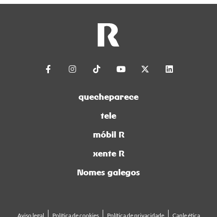
quecheparece
tele
móbil R
xente R
Nomes galegos
Aviso legal
Política de cookies
Política de privacidade
Canle ética