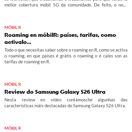
mellor cobertura móbil 5G da comunidade. De feito, o noso
obxectivo era acabar este 2026 con 5G no 100% do rural
galego habitado e adiantámonos ás nosas previsións.
MÓBIL R
Roaming en móbilR: países, tarifas, como
activalo...
Todo o que necesitas saber sobre o roaming en R, como se activa
o roaming, en que países é grátis o roaming o e cales son as
tarifas de roaming en R.
MÓBIL R
Review do Samsung Galaxy S26 Ultra
Nesta review en vídeo contámosche algunhas das
características máis destacadas do Samsung Galaxy S26 Ultra.
MÓBIL R