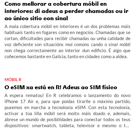
Como mellorar a cobertura móbil en
interiores: di adeus a perder chamadas ou ir
ao único sitio con sinal
A mala cobertura móbil en interiores é un dos problemas máis
habituais tanto en fogares como en negocios. Chamadas que se
cortan, dificultades para recibir chamadas ou unha calidade de
voz deficiente son situacións moi comúns cando o sinal móbil
non chega correctamente ao interior dun edificio. É algo que
coñecemos bastante en Galicia, tanto en cidades como a aldea.
MÓBIL R
O eSIM xa está en R! Adeus ao SIM físico
A espera rematou! En R celebramos o lanzamento do novo
iPhone 17 Air e, para que poidas tirarlle o máximo partido,
puxemos en marcha a tecnoloxía eSIM. Con esta tecnoloxía,
activar a túa liña móbil será moito máis doado e, ademais,
ábrese un mundo de posibilidades para conectar todos os teus
dispositivos: smartwatch, tableta, televisor e mesmo o teu
coche (IoT – Internet das Cousas).