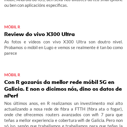
ou ben con aplicacións específicas.
MÓBIL R
Review do vivo X300 Ultra
As fotos e vídeos con vivo X300 Ultra son doutro nivel.
Probamos o móbil en Lugo e vemos se realmente é tan bo como
parece
MÓBIL R
Con R gozarás da mellor rede móbil 5G en
Galicia. E non o dicimos nós, dino os datos de
nPerf
Nos últimos anos, en R realizamos un investimento moi alto
actualizando a nosa rede de fibra a FTTH (fibra ata o fogar),
onde che ofrecemos routers avanzados con wifi 7 para que
teñas a mellor experiencia e cobertura wifi de Galicia. Pero non
só iso, senón que traballamos e traballamos para que teñas la