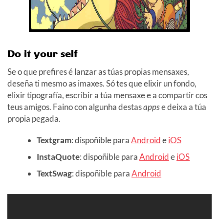
Do it your self
Se o que prefires é lanzar as túas propias mensaxes,
deseña ti mesmo as imaxes. Só tes que elixir un fondo,
elixir tipografía, escribir a túa mensaxe e a compartir cos
teus amigos. Faino con algunha destas
apps
e deixa a túa
propia pegada.
Textgram
: dispoñible para
Android
e
iOS
InstaQuote
: dispoñible para
Android
e
iOS
TextSwag
: dispoñible para
Android