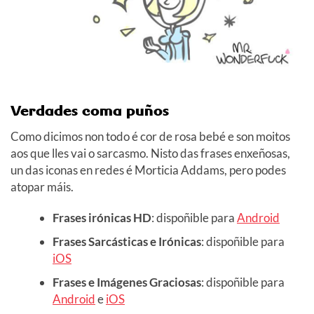
Verdades coma puños
Como dicimos non todo é cor de rosa bebé e son moitos
aos que lles vai o sarcasmo. Nisto das frases enxeñosas,
un das iconas en redes é Morticia Addams, pero podes
atopar máis.
Frases irónicas HD
: dispoñible para
Android
Frases Sarcásticas e Irónicas
: dispoñible para
iOS
Frases e Imágenes Graciosas
: dispoñible para
Android
e
iOS