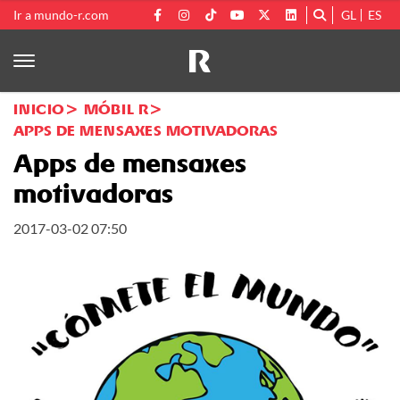
Ir a mundo-r.com
GL
ES
INICIO
MÓBIL R
APPS DE MENSAXES MOTIVADORAS
Apps de mensaxes
motivadoras
2017-03-02 07:50