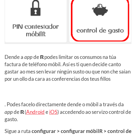
Dende a
app
de
R
podes limitar os consumos na túa
factura de teléfono móbil. Así es ti quen decide canto
gastar ao mes sen levar ningún susto ou que non che saian
por un ollo da cara as conferencias dos teus fillos
. Podes facelo directamente dende o móbil a través da
app
de
R
(
Android
e
iOS
) accedendo ao servizo control de
gasto.
Sigue a ruta
configurar > configurar móbilR > control de