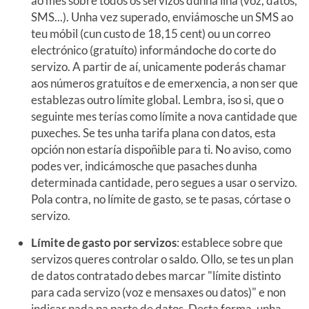
ao mes sobre todos os servizos dunha liña (voz, datos,
SMS...). Unha vez superado, enviámosche un SMS ao
teu móbil (cun custo de 18,15 cent) ou un correo
electrónico (gratuíto) informándoche do corte do
servizo. A partir de aí, unicamente poderás chamar
aos números gratuítos e de emerxencia, a non ser que
establezas outro límite global. Lembra, iso si, que o
seguinte mes terías como límite a nova cantidade que
puxeches. Se tes unha tarifa plana con datos, esta
opción non estaría dispoñible para ti. No aviso, como
podes ver, indicámosche que pasaches dunha
determinada cantidade, pero segues a usar o servizo.
Pola contra, no límite de gasto, se te pasas, córtase o
servizo.
Límite de gasto por servizos
: establece sobre que
servizos queres controlar o saldo. Ollo, se tes un plan
de datos contratado debes marcar "límite distinto
para cada servizo (voz e mensaxes ou datos)" e non
indicar nada na parte de datos. Desta forma, unha