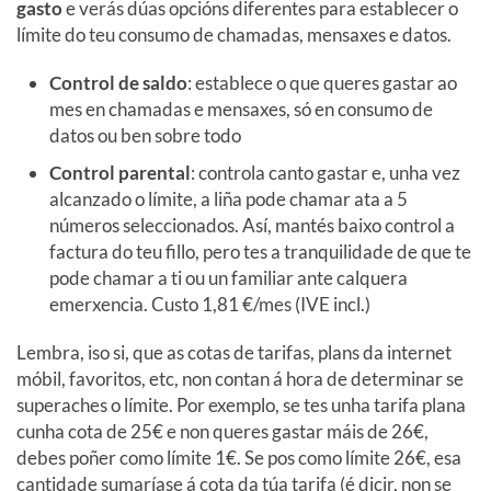
gasto
e verás dúas opcións diferentes para establecer o
límite do teu consumo de chamadas, mensaxes e datos.
Control de saldo
: establece o que queres gastar ao
mes en chamadas e mensaxes, só en consumo de
datos ou ben sobre todo
Control parental
: controla canto gastar e, unha vez
alcanzado o límite, a liña pode chamar ata a 5
números seleccionados. Así, mantés baixo control a
factura do teu fillo, pero tes a tranquilidade de que te
pode chamar a ti ou un familiar ante calquera
emerxencia. Custo 1,81 €/mes (IVE incl.)
Lembra, iso si, que as cotas de tarifas, plans da internet
móbil, favoritos, etc, non contan á hora de determinar se
superaches o límite. Por exemplo, se tes unha tarifa plana
cunha cota de 25€ e non queres gastar máis de 26€,
debes poñer como límite 1€. Se pos como límite 26€, esa
cantidade sumaríase á cota da túa tarifa (é dicir, non se