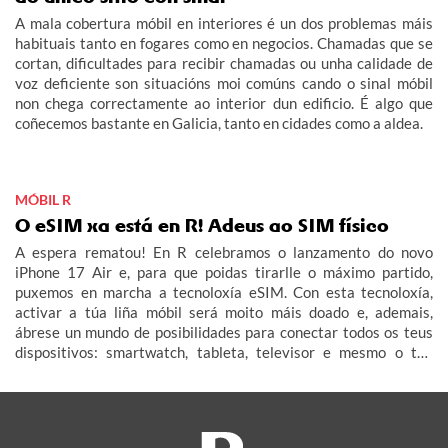
A mala cobertura móbil en interiores é un dos problemas máis
habituais tanto en fogares como en negocios. Chamadas que se
cortan, dificultades para recibir chamadas ou unha calidade de
voz deficiente son situacións moi comúns cando o sinal móbil
non chega correctamente ao interior dun edificio. É algo que
coñecemos bastante en Galicia, tanto en cidades como a aldea.
MÓBIL R
O eSIM xa está en R! Adeus ao SIM físico
A espera rematou! En R celebramos o lanzamento do novo
iPhone 17 Air e, para que poidas tirarlle o máximo partido,
puxemos en marcha a tecnoloxía eSIM. Con esta tecnoloxía,
activar a túa liña móbil será moito máis doado e, ademais,
ábrese un mundo de posibilidades para conectar todos os teus
dispositivos: smartwatch, tableta, televisor e mesmo o teu
coche (IoT – Internet das Cousas).