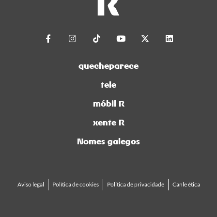
quecheparece
tele
móbil R
xente R
Nomes galegos
Aviso legal
Política de cookies
Política de privacidade
Canle ética