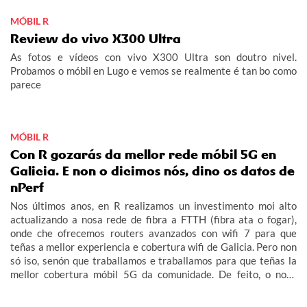
MÓBIL R
Review do vivo X300 Ultra
As fotos e vídeos con vivo X300 Ultra son doutro nivel.
Probamos o móbil en Lugo e vemos se realmente é tan bo como
parece
MÓBIL R
Con R gozarás da mellor rede móbil 5G en
Galicia. E non o dicimos nós, dino os datos de
nPerf
Nos últimos anos, en R realizamos un investimento moi alto
actualizando a nosa rede de fibra a FTTH (fibra ata o fogar),
onde che ofrecemos routers avanzados con wifi 7 para que
teñas a mellor experiencia e cobertura wifi de Galicia. Pero non
só iso, senón que traballamos e traballamos para que teñas la
mellor cobertura móbil 5G da comunidade. De feito, o noso
obxectivo era acabar este 2026 con 5G no 100% do rural
galego habitado e adiantámonos ás nosas previsións.