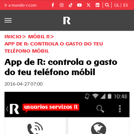
Ir a mundo-r.com
GL
ES
INICIO
MÓBIL R
APP DE R: CONTROLA O GASTO DO TEU
TELÉFONO MÓBIL
App de R: controla o gasto
do teu teléfono móbil
2016-04-27 07:00