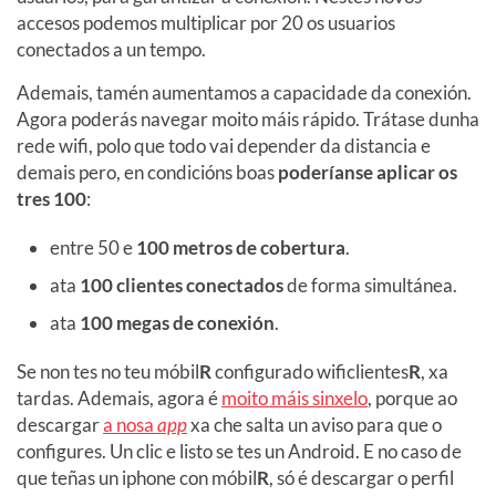
accesos podemos multiplicar por 20 os usuarios
conectados a un tempo.
Ademais, tamén aumentamos a capacidade da conexión.
Agora poderás navegar moito máis rápido. Trátase dunha
rede wifi, polo que todo vai depender da distancia e
demais pero, en condicións boas
poderíanse aplicar os
tres 100
:
entre 50 e
100 metros de cobertura
.
ata
100 clientes conectados
de forma simultánea.
ata
100 megas de conexión
.
Se non tes no teu móbil
R
configurado wificlientes
R
, xa
tardas. Ademais, agora é
moito máis sinxelo
, porque ao
descargar
a nosa
app
xa che salta un aviso para que o
configures. Un clic e listo se tes un Android. E no caso de
que teñas un iphone con móbil
R
, só é descargar o perfil