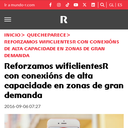
Ir a mundo-r.com
GL
ES
INICIO
QUECHEPARECE
REFORZAMOS WIFICLIENTESR CON CONEXIÓNS
DE ALTA CAPACIDADE EN ZONAS DE GRAN
DEMANDA
Reforzamos wificlientesR
con conexións de alta
capacidade en zonas de gran
demanda
2016-09-06 07:27