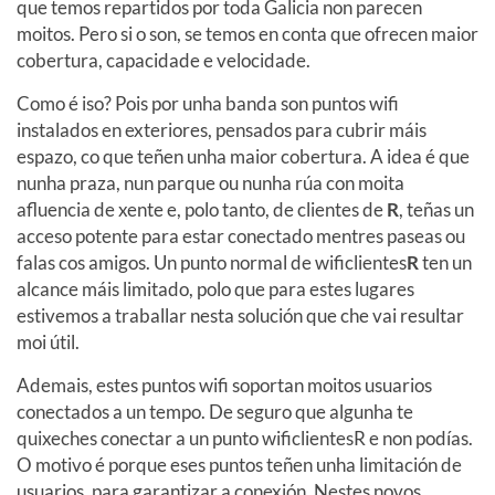
que temos repartidos por toda Galicia non parecen
moitos. Pero si o son, se temos en conta que ofrecen maior
cobertura, capacidade e velocidade.
Como é iso? Pois por unha banda son puntos wifi
instalados en exteriores, pensados para cubrir máis
espazo, co que teñen unha maior cobertura. A idea é que
nunha praza, nun parque ou nunha rúa con moita
afluencia de xente e, polo tanto, de clientes de
R
, teñas un
acceso potente para estar conectado mentres paseas ou
falas cos amigos. Un punto normal de wificlientes
R
ten un
alcance máis limitado, polo que para estes lugares
estivemos a traballar nesta solución que che vai resultar
moi útil.
Ademais, estes puntos wifi soportan moitos usuarios
conectados a un tempo. De seguro que algunha te
quixeches conectar a un punto wificlientesR e non podías.
O motivo é porque eses puntos teñen unha limitación de
usuarios, para garantizar a conexión. Nestes novos