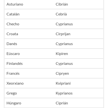
Asturiano
Cibrián
Catalán
Cebrià
Checho
Cyprianus
Croata
Cirprijan
Danés
Cyprianus
Eúscaro
Kipiren
Finlandés
Cyprianus
Francés
Cipryen
Xeorxiano
Kvipriani
Grego
Kyprianos
Húngaro
Ciprián