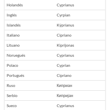
Holandés
Cyprianus
Inglés
Cyrpian
Islandés
Kýpríanus
Italiano
Cipriano
Lituano
Kiprijonas
Noruegués
Cyprianus
Polaco
Cyprian
Portugués
Cipriano
Ruso
Киприан
Serbio
Кипријан
Sueco
Cyprianus