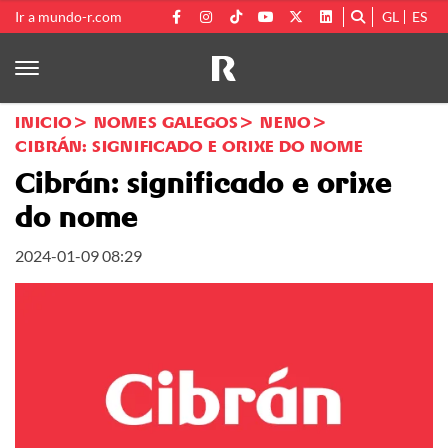
Ir a mundo-r.com
GL
ES
INICIO
NOMES GALEGOS
NENO
CIBRÁN: SIGNIFICADO E ORIXE DO NOME
Cibrán: significado e orixe
do nome
2024-01-09 08:29