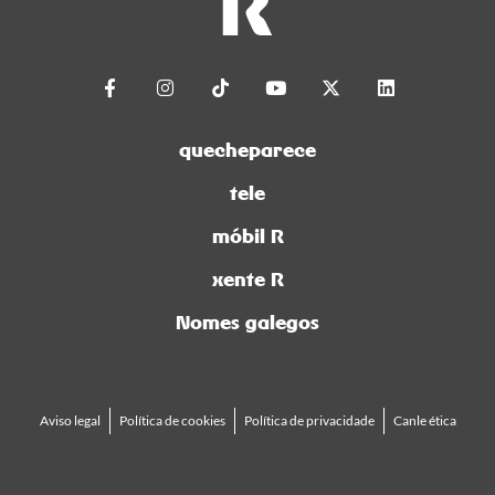
quecheparece
tele
móbil R
xente R
Nomes galegos
Aviso legal
Política de cookies
Política de privacidade
Canle ética