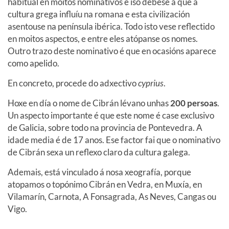
habitual en moitos nominativos e iso débese a que a
cultura grega influíu na romana e esta civilización
asentouse na península ibérica. Todo isto vese reflectido
en moitos aspectos, e entre eles atópanse os nomes.
Outro trazo deste nominativo é que en ocasións aparece
como apelido.
En concreto, procede do adxectivo
cyprius
.
Hoxe en día o nome de Cibrán lévano unhas
200 persoas
.
Un aspecto importante é que este nome é case exclusivo
de Galicia, sobre todo na provincia de Pontevedra. A
idade media é de 17 anos. Ese factor fai que o nominativo
de Cibrán sexa un reflexo claro da cultura galega.
Ademais, está vinculado á nosa xeografía, porque
atopamos o topónimo Cibrán en Vedra, en Muxía, en
Vilamarín, Carnota, A Fonsagrada, As Neves, Cangas ou
Vigo.