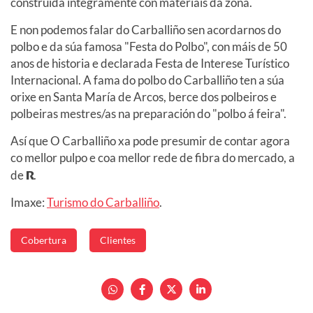
construída integramente con materiais da zona.
E non podemos falar do Carballiño sen acordarnos do
polbo e da súa famosa "Festa do Polbo", con máis de 50
anos de historia e declarada Festa de Interese Turístico
Internacional. A fama do polbo do Carballiño ten a súa
orixe en Santa María de Arcos, berce dos polbeiros e
polbeiras mestres/as na preparación do "polbo á feira".
Así que O Carballiño xa pode presumir de contar agora
co mellor pulpo e coa mellor rede de fibra do mercado, a
de
R
.
Imaxe:
Turismo do Carballiño
.
Cobertura
Clientes