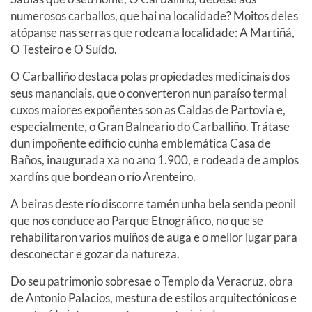
numerosos carballos, que hai na localidade? Moitos deles
atópanse nas serras que rodean a localidade: A Martiñá,
O Testeiro e O Suído.
O Carballiño destaca polas propiedades medicinais dos
seus mananciais, que o converteron nun paraíso termal
cuxos maiores expoñentes son as Caldas de Partovia e,
especialmente, o Gran Balneario do Carballiño. Trátase
dun impoñente edificio cunha emblemática Casa de
Baños, inaugurada xa no ano 1.900, e rodeada de amplos
xardíns que bordean o río Arenteiro.
A beiras deste río discorre tamén unha bela senda peonil
que nos conduce ao Parque Etnográfico, no que se
rehabilitaron varios muíños de auga e o mellor lugar para
desconectar e gozar da natureza.
Do seu patrimonio sobresae o Templo da Veracruz, obra
de Antonio Palacios, mestura de estilos arquitectónicos e