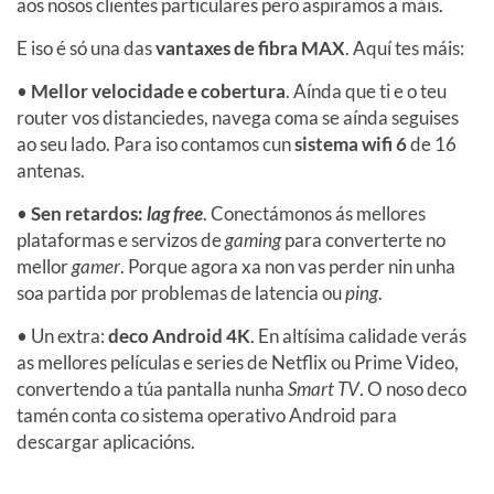
aos nosos clientes particulares pero aspiramos a máis.
E iso é só una das
vantaxes de fibra MAX
. Aquí tes máis:
•
Mellor velocidade e cobertura
. Aínda que ti e o teu
router vos distanciedes, navega coma se aínda seguises
ao seu lado. Para iso contamos cun
sistema wifi 6
de 16
antenas.
•
Sen retardos:
lag free
. Conectámonos ás mellores
plataformas e servizos de
gaming
para converterte no
mellor
gamer
. Porque agora xa non vas perder nin unha
soa partida por problemas de latencia ou
ping
.
• Un extra:
deco Android 4K
. En altísima calidade verás
as mellores películas e series de Netflix ou Prime Video,
convertendo a túa pantalla nunha
Smart TV
. O noso deco
tamén conta co sistema operativo Android para
descargar aplicacións.