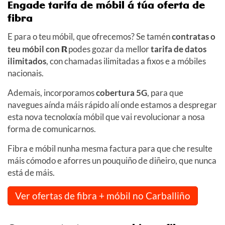
Engade tarifa de móbil á túa oferta de
fibra
E para o teu móbil, que ofrecemos? Se tamén
contratas o
teu móbil con
R
podes gozar da mellor
tarifa de datos
ilimitados
, con chamadas ilimitadas a fixos e a móbiles
nacionais.
Ademais, incorporamos
cobertura 5G
, para que
navegues aínda máis rápido alí onde estamos a despregar
esta nova tecnoloxía móbil que vai revolucionar a nosa
forma de comunicarnos.
Fibra e móbil nunha mesma factura para que che resulte
máis cómodo e aforres un pouquiño de diñeiro, que nunca
está de máis.
Ver ofertas de fibra + móbil no Carballiño