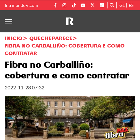
Ir a mundo-r.com
GL
ES
INICIO
QUECHEPARECE
FIBRA NO CARBALLIÑO: COBERTURA E COMO
CONTRATAR
Fibra no Carballiño:
cobertura e como contratar
2022-11-28 07:32