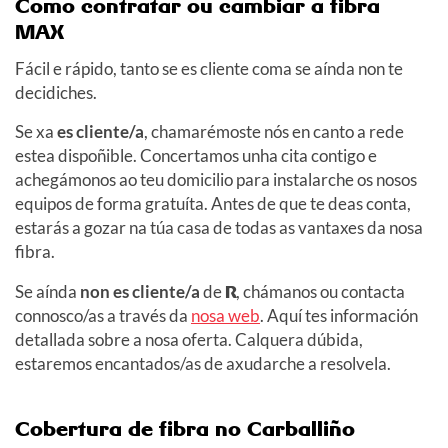
Como contratar ou cambiar a fibra
MAX
Fácil e rápido, tanto se es cliente coma se aínda non te
decidiches.
Se xa
es cliente/a
, chamarémoste nós en canto a rede
estea dispoñible. Concertamos unha cita contigo e
achegámonos ao teu domicilio para instalarche os nosos
equipos de forma gratuíta. Antes de que te deas conta,
estarás a gozar na túa casa de todas as vantaxes da nosa
fibra.
Se aínda
non es cliente/a
de
R
, chámanos ou contacta
connosco/as a través da
nosa web
. Aquí tes información
detallada sobre a nosa oferta. Calquera dúbida,
estaremos encantados/as de axudarche a resolvela.
Cobertura de fibra no Carballiño