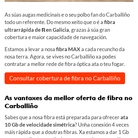
As súas augas medicinais e o seu polbo fan do Carballiño
todo un referente. Do mesmo xeito que o é a
fibra
ultrarrápida de
R
en Galicia
, grazas á súa gran
cobertura e maior capacidade de navegación.
Estamos a levar a nosa
fibra MAX
a cada recuncho da
nosa terra. Agora, se vives no Carballiño xa podes
contratar a mellor rede de fibra óptica ata o teu fogar.
Consultar cobertura de fibra no Carballiño
As vantaxes da mellor oferta de fibra no
Carballiño
Sabes que a nosa fibra está preparada para ofrecer
ata
10 Gb de velocidade simétrica
? Unha conexión 4 veces
máis rápida que a doutras fibras. Xa estamos a dar 1 Gb