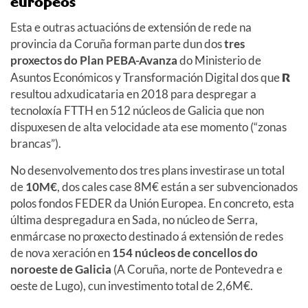
europeos
Esta e outras actuacións de extensión de rede na
provincia da Coruña forman parte dun dos
tres
proxectos do Plan PEBA-Avanza
do Ministerio de
Asuntos Económicos y Transformación Digital dos que
R
resultou adxudicataria en 2018 para despregar a
tecnoloxía FTTH en 512 núcleos de Galicia que non
dispuxesen de alta velocidade ata ese momento (“zonas
brancas”).
No desenvolvemento dos tres plans investirase un total
de
10M€
, dos cales case 8M€ están a ser subvencionados
polos fondos FEDER da Unión Europea. En concreto, esta
última despregadura en Sada, no núcleo de Serra,
enmárcase no proxecto destinado á extensión de redes
de nova xeración en
154 núcleos de concellos do
noroeste de Galicia
(A Coruña, norte de Pontevedra e
oeste de Lugo), cun investimento total de 2,6M€.