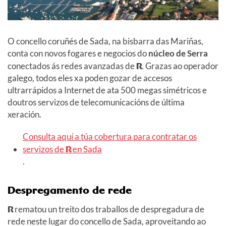
O concello coruñés de Sada, na bisbarra das Mariñas,
conta con novos fogares e negocios do
núcleo de Serra
conectados ás redes avanzadas de
R
. Grazas ao operador
galego, todos eles xa poden gozar de accesos
ultrarrápidos a Internet de ata 500 megas simétricos e
doutros servizos de telecomunicacións de última
xeración.
Consulta aquí a túa cobertura para contratar os
servizos de
R
en Sada
.
Despregamento de rede
R
rematou un treito dos traballos de despregadura de
rede neste lugar do concello de Sada, aproveitando ao