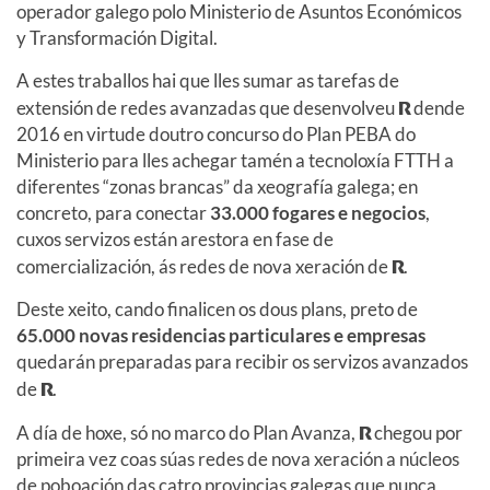
operador galego polo Ministerio de Asuntos Económicos
y Transformación Digital.
A estes traballos hai que lles sumar as tarefas de
extensión de redes avanzadas que desenvolveu
R
dende
2016 en virtude doutro concurso do Plan PEBA do
Ministerio para lles achegar tamén a tecnoloxía FTTH a
diferentes “zonas brancas” da xeografía galega; en
concreto, para conectar
33.000 fogares e negocios
,
cuxos servizos están arestora en fase de
comercialización, ás redes de nova xeración de
R
.
Deste xeito, cando finalicen os dous plans, preto de
65.000 novas residencias particulares e empresas
quedarán preparadas para recibir os servizos avanzados
de
R
.
A día de hoxe, só no marco do Plan Avanza,
R
chegou por
primeira vez coas súas redes de nova xeración a núcleos
de poboación das catro provincias galegas que nunca