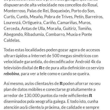
dispuxeran de alta velocidade nos concellos do Rosal,
Monterroso, Palas de Rei, Boqueixón, Porto do Son,
Curtis, Cuntis, Meaño, Pobra de Trives, Petín, Barreiros,
Lourenzá, Ortigueira, Cariño, Camariñas, Muros,
Cerceda, Antas de Ulla, Moraña, Guitiriz, Tomiño,
Abegondo, Ribadumia, Combarro, Muxía e Ponte
Caldelas.
Todas estas localidades poden gozar agora de accesos
ultrarrápidos a Internet de 500 megas simétricos con
velocidade garantida, do decodificador Android 4k da
televisión dixital de
R
e de pura alta definición co servizo
rebobina
, para ver a tele como e cando se queira.
Así mesmo, as/os clientas/es de
R
poden aforrar no seu
plan de datos móbiles e conectarse gratuitamente a
arredor de 130.000 puntos da rede wificlientes
R
diseminados pola xeografía galega. E todo isto, cunha
atención ao/á cliente/a próxima, de calidade e sempre