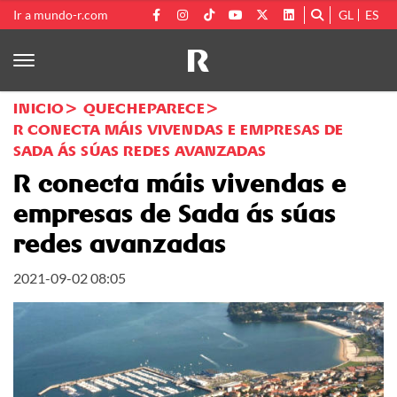
Ir a mundo-r.com
GL
ES
INICIO
QUECHEPARECE
R CONECTA MÁIS VIVENDAS E EMPRESAS DE
SADA ÁS SÚAS REDES AVANZADAS
R conecta máis vivendas e
empresas de Sada ás súas
redes avanzadas
2021-09-02 08:05