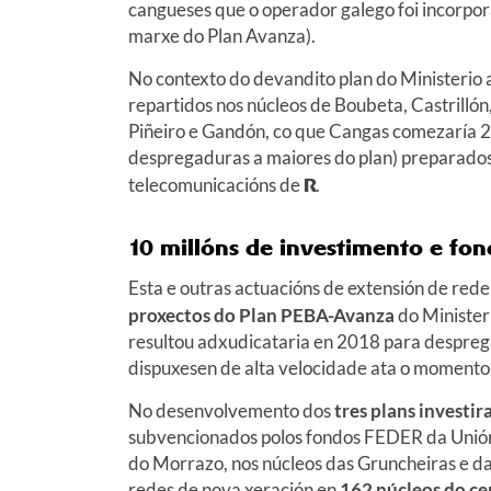
cangueses que o operador galego foi incorpor
marxe do Plan Avanza).
No contexto do devandito plan do Ministerio a
repartidos nos núcleos de Boubeta, Castrillón
Piñeiro e Gandón, co que Cangas comezaría 
despregaduras a maiores do plan) preparados 
telecomunicacións de
R
.
10 millóns de investimento e fo
Esta e outras actuacións de extensión de red
proxectos do Plan PEBA-Avanza
do Minister
resultou adxudicataria en 2018 para despreg
dispuxesen de alta velocidade ata o momento 
No desenvolvemento dos
tres plans investi
subvencionados polos fondos FEDER da Unión
do Morrazo, nos núcleos das Gruncheiras e d
redes de nova xeración en
162 núcleos do ce