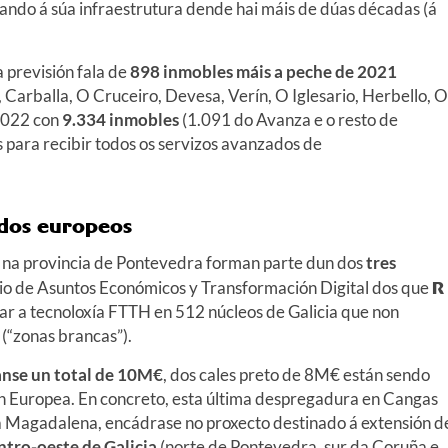
ando á súa infraestrutura dende hai máis de dúas décadas (á
 previsión fala de
898 inmobles máis a peche de 2021
, Carballa, O Cruceiro, Devesa, Verín, O Iglesario, Herbello, O
2022 con
9.334 inmobles
(1.091 do Avanza e o resto de
para recibir todos os servizos avanzados de
ndos europeos
e na provincia de Pontevedra forman parte dun dos
tres
io de Asuntos Económicos y Transformación Digital dos que
R
ar a tecnoloxía FTTH en 512 núcleos de Galicia que non
(“zonas brancas”).
ranse un total de 10M€
, dos cales preto de 8M€ están sendo
 Europea. En concreto, esta última despregadura en Cangas
a Magadalena, encádrase no proxecto destinado á extensión d
ntro-oeste de Galicia
(norte de Pontevedra, sur da Coruña e