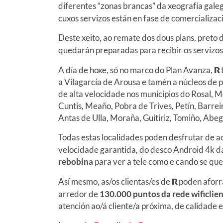
diferentes “zonas brancas” da xeografía gale
cuxos servizos están en fase de comercializac
Deste xeito, ao remate dos dous plans, preto 
quedarán preparadas para recibir os servizo
A día de hoxe, só no marco do Plan Avanza,
R
a Vilagarcía de Arousa e tamén a núcleos de 
de alta velocidade nos municipios do Rosal, M
Cuntis, Meaño, Pobra de Trives, Petín, Barre
Antas de Ulla, Moraña, Guitiriz, Tomiño, Ab
Todas estas localidades poden desfrutar de a
velocidade garantida, do desco Android 4k da 
rebobina
para ver a tele como e cando se que
Así mesmo, as/os clientas/es de
R
poden aforra
arredor de
130.000 puntos da rede wificlie
atención ao/á cliente/a próxima, de calidade 