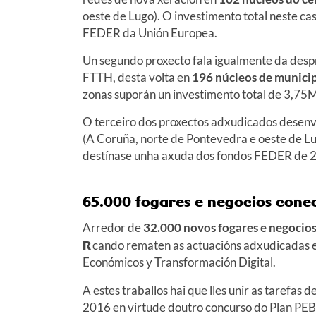
oeste de Lugo). O investimento total neste c
FEDER da Unión Europea.
Un segundo proxecto fala igualmente da desp
FTTH, desta volta en
196 núcleos de municip
zonas suporán un investimento total de 3,7
O terceiro dos proxectos adxudicados desen
(A Coruña, norte de Pontevedra e oeste de Lu
destínase unha axuda dos fondos FEDER de 
65.000 fogares e negocios cone
Arredor de
32.000 novos fogares e negocio
R
cando rematen as actuacións adxudicadas e
Económicos y Transformación Digital.
A estes traballos hai que lles unir as tarefas
2016 en virtude doutro concurso do Plan PEB