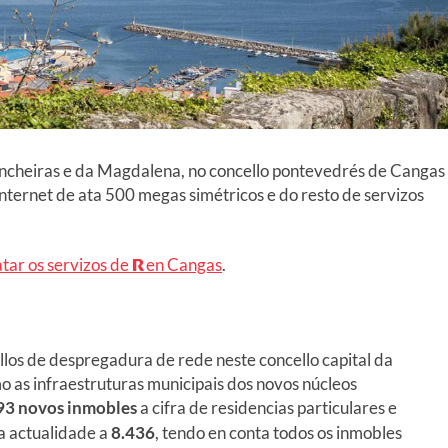
uncheiras e da Magdalena, no concello pontevedrés de Cangas
nternet de ata 500 megas simétricos e do resto de servizos
tar os servizos de
R
en Cangas
.
llos de despregadura de rede neste concello capital da
 as infraestruturas municipais dos novos núcleos
93 novos inmobles
a cifra de residencias particulares e
a actualidade a
8.436
, tendo en conta todos os inmobles