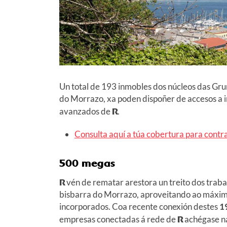
Un total de 193 inmobles dos núcleos das Gr
do Morrazo, xa poden dispoñer de accesos a i
avanzados de
R
.
Consulta aquí a túa cobertura para contra
500 megas
R
vén de rematar arestora un treito dos traba
bisbarra do Morrazo, aproveitando ao máximo
incorporados. Coa recente conexión destes
1
empresas conectadas á rede de
R
achégase n