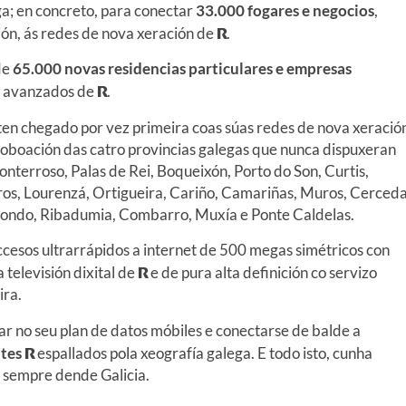
ga; en concreto, para conectar
33.000 fogares e negocios
,
ión, ás redes de nova xeración de
R
.
de
65.000 novas residencias particulares e empresas
s avanzados de
R
.
ten chegado por vez primeira coas súas redes de nova xeració
poboación das catro provincias galegas que nunca dispuxeran
onterroso, Palas de Rei, Boqueixón, Porto do Son, Curtis,
iros, Lourenzá, Ortigueira, Cariño, Camariñas, Muros, Cerceda
egondo, Ribadumia, Combarro, Muxía e Ponte Caldelas.
ccesos ultrarrápidos a internet de 500 megas simétricos con
televisión dixital de
R
e de pura alta definición co servizo
ira.
r no seu plan de datos móbiles e conectarse de balde a
ntes
R
espallados pola xeografía galega. E todo isto, cunha
e sempre dende Galicia.