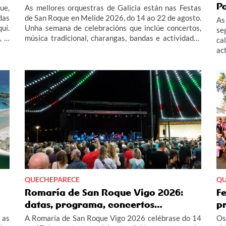
P
ue,
As mellores orquestras de Galicia están nas Festas
das
de San Roque en Melide 2026, do 14 ao 22 de agosto.
As
uí.
Unha semana de celebracións que inclúe concertos,
se
, o
música tradicional, charangas, bandas e actividades
ca
das
infantís. Contámosche todas as actividades do
ac
programa das festas de San Roque en Melide 2026
as
este verán.
Pa
QUECHEPARECE
QU
Romaría de San Roque Vigo 2026:
Fe
datas, programa, concertos…
p
 as
A Romaría de San Roque Vigo 2026 celébrase do 14
Os