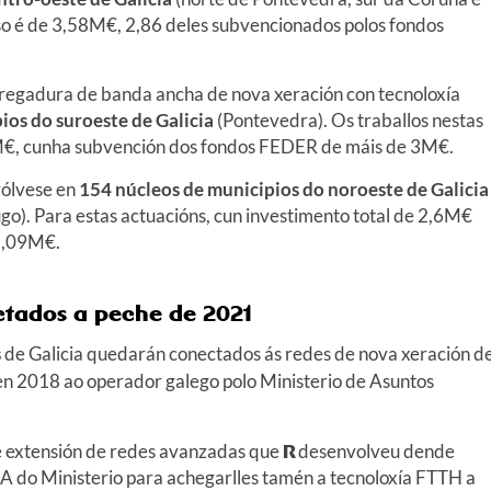
aso é de 3,58M€, 2,86 deles subvencionados polos fondos
regadura de banda ancha de nova xeración con tecnoloxía
ios do suroeste de Galicia
(Pontevedra). Os traballos nestas
5M€, cunha subvención dos fondos FEDER de máis de 3M€.
vólvese en
154 núcleos de municipios do noroeste de Galicia
go). Para estas actuacións, cun investimento total de 2,6M€
2,09M€.
ctados a peche de 2021
s
de Galicia quedarán conectados ás redes de nova xeración d
n 2018 ao operador galego polo Ministerio de Asuntos
 de extensión de redes avanzadas que
R
desenvolveu dende
A do Ministerio para achegarlles tamén a tecnoloxía FTTH a