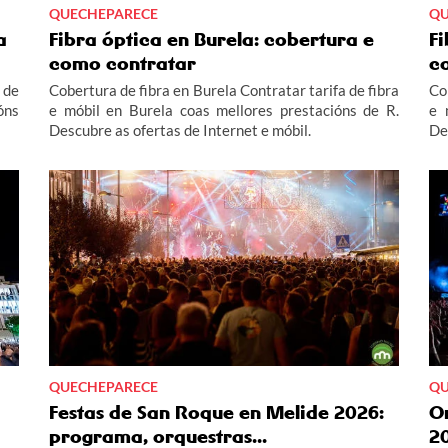
QUECHEPARECE
QU
a
Fibra óptica en Burela: cobertura e
F
como contratar
c
 de
Cobertura de fibra en Burela Contratar tarifa de fibra
Co
óns
e móbil en Burela coas mellores prestacións de R.
e 
Descubre as ofertas de Internet e móbil.
De
QUECHEPARECE
QU
Festas de San Roque en Melide 2026:
O
programa, orquestras...
2