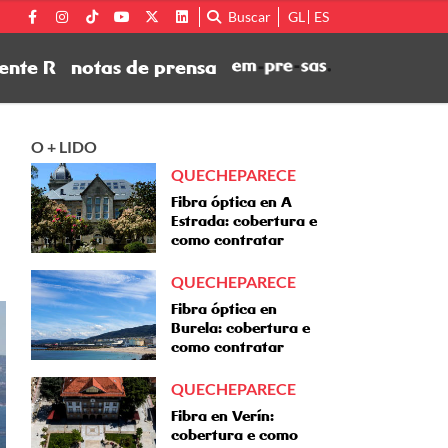
Buscar
GL
ES
ente R
notas de prensa
O + LIDO
QUECHEPARECE
Fibra óptica en A
Estrada: cobertura e
como contratar
QUECHEPARECE
Fibra óptica en
Burela: cobertura e
como contratar
QUECHEPARECE
Fibra en Verín:
cobertura e como