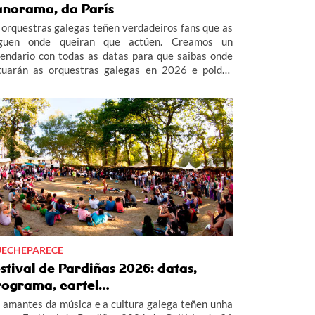
anorama, da París
 orquestras galegas teñen verdadeiros fans que as
guen onde queiran que actúen. Creamos un
lendario con todas as datas para que saibas onde
tuarán as orquestras galegas en 2026 e poidas
istir a todas as verbenas da Orquestra Panorama,
rís de Noia, Combo Dominicano e Los Satélites.
ECHEPARECE
stival de Pardiñas 2026: datas,
rograma, cartel…
 amantes da música e a cultura galega teñen unha