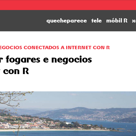
quecheparece
tele
móbil R
x
EGOCIOS CONECTADOS A INTERNET CON R
 fogares e negocios
t con R