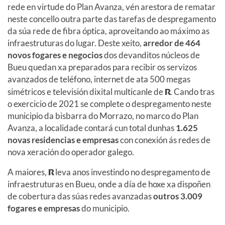
rede en virtude do Plan Avanza, vén arestora de rematar
neste concello outra parte das tarefas de despregamento
da súa rede de fibra óptica, aproveitando ao máximo as
infraestruturas do lugar. Deste xeito,
arredor de 464
novos fogares e negocios
dos devanditos núcleos de
Bueu quedan xa preparados para recibir os servizos
avanzados de teléfono, internet de ata 500 megas
simétricos e televisión dixital multicanle de
R
. Cando tras
o exercicio de 2021 se complete o despregamento neste
municipio da bisbarra do Morrazo, no marco do Plan
Avanza, a localidade contará cun total dunhas
1.625
novas residencias e empresas
con conexión ás redes de
nova xeración do operador galego.
A maiores,
R
leva anos investindo no despregamento de
infraestruturas en Bueu, onde a día de hoxe xa dispoñen
de cobertura das súas redes avanzadas
outros 3.009
fogares e empresas
do municipio.