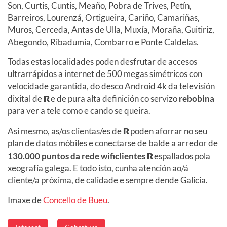
Son, Curtis, Cuntis, Meaño, Pobra de Trives, Petín,
Barreiros, Lourenzá, Ortigueira, Cariño, Camariñas,
Muros, Cerceda, Antas de Ulla, Muxía, Moraña, Guitiriz,
Abegondo, Ribadumia, Combarro e Ponte Caldelas.
Todas estas localidades poden desfrutar de accesos
ultrarrápidos a internet de 500 megas simétricos con
velocidade garantida, do desco Android 4k da televisión
dixital de
R
e de pura alta definición co servizo
rebobina
para ver a tele como e cando se queira.
Así mesmo, as/os clientas/es de
R
poden aforrar no seu
plan de datos móbiles e conectarse de balde a arredor de
130.000 puntos da rede wificlientes
R
espallados pola
xeografía galega. E todo isto, cunha atención ao/á
cliente/a próxima, de calidade e sempre dende Galicia.
Imaxe de
Concello de Bueu
.