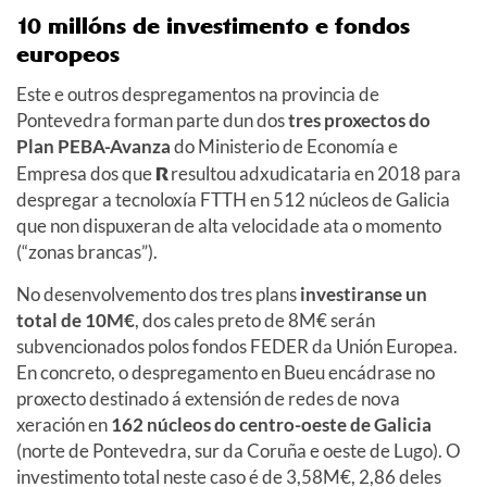
10 millóns de investimento e fondos
europeos
Este e outros despregamentos na provincia de
Pontevedra forman parte dun dos
tres proxectos do
Plan PEBA-Avanza
do Ministerio de Economía e
Empresa dos que
R
resultou adxudicataria en 2018 para
despregar a tecnoloxía FTTH en 512 núcleos de Galicia
que non dispuxeran de alta velocidade ata o momento
(“zonas brancas”).
No desenvolvemento dos tres plans
investiranse un
total de 10M€
, dos cales preto de 8M€ serán
subvencionados polos fondos FEDER da Unión Europea.
En concreto, o despregamento en Bueu encádrase no
proxecto destinado á extensión de redes de nova
xeración en
162 núcleos do centro-oeste de Galicia
(norte de Pontevedra, sur da Coruña e oeste de Lugo). O
investimento total neste caso é de 3,58M€, 2,86 deles