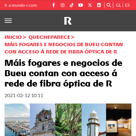
Ir a mundo-r.com
GL
ES
INICIO
QUECHEPARECE
MÁIS FOGARES E NEGOCIOS DE BUEU CONTAN
CON ACCESO Á REDE DE FIBRA ÓPTICA DE R
Máis fogares e negocios de
Bueu contan con acceso á
rede de fibra óptica de R
2021-02-12 10:11