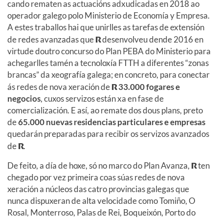
cando rematen as actuacións adxudicadas en 2018 ao
operador galego polo Ministerio de Economía y Empresa.
A estes traballos hai que unirlles as tarefas de extensión
de redes avanzadas que
R
desenvolveu dende 2016 en
virtude doutro concurso do Plan PEBA do Ministerio para
achegarlles tamén a tecnoloxía FTTH a diferentes “zonas
brancas” da xeografía galega; en concreto, para conectar
ás redes de nova xeración de
R
33.000 fogares e
negocios
, cuxos servizos están xa en fase de
comercialización. E así, ao remate dos dous plans, preto
de
65.000 nuevas residencias particulares e empresas
quedarán preparadas para recibir os servizos avanzados
de
R
.
De feito, a día de hoxe, só no marco do Plan Avanza,
R
ten
chegado por vez primeira coas súas redes de nova
xeración a núcleos das catro provincias galegas que
nunca dispuxeran de alta velocidade como Tomiño, O
Rosal, Monterroso, Palas de Rei, Boqueixón, Porto do